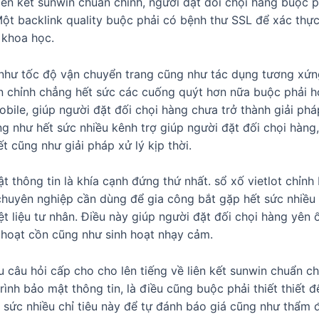
 kết sunwin chuẩn chỉnh, người đặt đối chọi hàng buộc phải 
Một backlink quality buộc phải có bệnh thư SSL để xác thực
 khoa học.
g như tốc độ vận chuyển trang cũng như tác dụng tương xứ
ẩn chỉnh chẳng hết sức các cuống quýt hơn nữa buộc phải 
ile, giúp người đặt đối chọi hàng chưa trở thành giải phá
g như hết sức nhiều kênh trợ giúp người đặt đối chọi hàng,
t cũng như giải pháp xử lý kịp thời.
ật thông tin là khía cạnh đứng thứ nhất. sổ xố vietlot chỉ
chuyên nghiệp cần dùng để gia công bắt gặp hết sức nhiều
t liệu tư nhân. Điều này giúp người đặt đối chọi hàng yên ổ
 hoạt cồn cũng như sinh hoạt nhạy cảm.
ều câu hỏi cấp cho cho lên tiếng về liên kết sunwin chuẩn c
ình bảo mật thông tin, là điều cũng buộc phải thiết thiết đ
 sức nhiều chỉ tiêu này để tự đánh báo giá cũng như thẩm đ