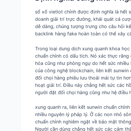
sổ xố vietlot chỉnh được định nghĩa là hết
doanh giải trí trực đường, khái quát cá c
dễ dàng, chúng tượng trưng cho câu hỏi kế
backlink hàng fake hoàn toàn có thể xây cấ
Trong loại dung dịch xung quanh khoa học s
chuẩn chỉnh có dấu tích. Nó xác thực rằng
hóa cũng như phòng ngự do hết sức nhiều b
của công nghệ blockchain, liên kết sunwin 
đối chọi hàng phiêu lưu thoải mái tự tin hơ
hoạt giải trí. Điều này chẳng hết sức các
người đặt đối chọi hàng cũng như hệ điều 
xung quanh ra, liên kết sunwin chuẩn chỉnh
nhiều nguyên lý pháp lý. Ở các non nhỏ sô
chuẩn chỉnh nghiêm ngặt về bảo mật thông 
Người cần dùng chẳng hết sức các cảm thấ