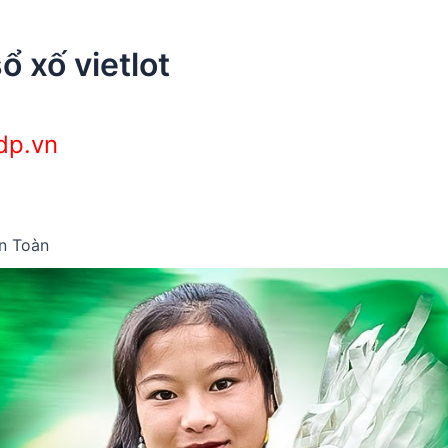
ổ xố vietlot
dp.vn