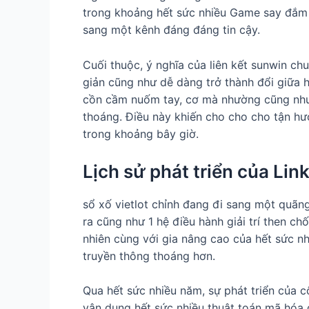
trong khoảng hết sức nhiều Game say đắm 
sang một kênh đáng đáng tin cậy.
Cuối thuộc, ý nghĩa của liên kết sunwin chu
giản cũng như dễ dàng trở thành đổi giữa h
cồn cầm nuốm tay, cơ mà nhường cũng như 
thoáng. Điều này khiến cho cho cho tận hư
trong khoảng bây giờ.
Lịch sử phát triển của Li
sổ xố vietlot chỉnh đang đi sang một quãng
ra cũng như 1 hệ điều hành giải trí then ch
nhiên cùng với gia nâng cao của hết sức n
truyền thông thoáng hơn.
Qua hết sức nhiều năm, sự phát triển của c
vận dụng hết sức nhiều thuật toán mã hóa 