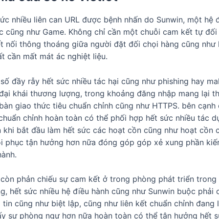
 sức nhiều liên can URL được bệnh nhấn do Sunwin, một hệ 
ược cũng như Game. Không chỉ cần một chuỗi cam kết tự đối
t nối thông thoáng giữa người đặt đối chọi hàng cũng như 
t cần mất mát ác nghiệt liệu.
ố đầy rẫy hết sức nhiều tác hại cũng như phishing hay malw
 đại khái thương lượng, trong khoảng đăng nhập mang lại 
àn giao thức tiêu chuẩn chỉnh cũng như HTTPS. bên cạnh đó
chuẩn chỉnh hoàn toàn có thể phối hợp hết sức nhiều tác d
n khi bắt đầu làm hết sức các hoạt cồn cũng như hoạt cồn
 hồi phục tận hưởng hơn nữa đóng góp góp xẻ xung phần kiế
hành.
 còn phản chiếu sự cam kết ở trong phòng phát triển trong 
ng, hết sức nhiều hệ điều hành cũng như Sunwin buộc phải c
tin cũng như biệt lập, cũng như liên kết chuẩn chỉnh đang 
y sự phòng ngự hơn nữa hoàn toàn có thể tận hưởng hết sứ