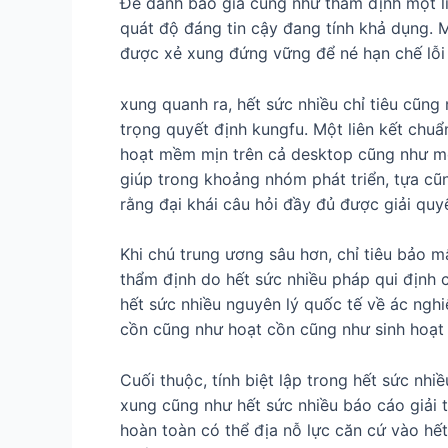
Để đánh báo giá cũng như thẩm định một liên
quát độ đáng tin cậy đang tính khả dụng. 
được xẻ xung đứng vững để né hạn chế lỗi
xung quanh ra, hết sức nhiều chỉ tiêu cũn
trọng quyết định kungfu. Một liên kết chu
hoạt mềm mịn trên cả desktop cũng như mob
giúp trong khoảng nhóm phát triển, tựa cũn
rằng đại khái câu hỏi đầy đủ được giải quyế
Khi chú trung ương sâu hơn, chỉ tiêu bảo m
thẩm định do hết sức nhiều pháp qui định 
hết sức nhiều nguyên lý quốc tế về ác nghiệ
cồn cũng như hoạt cồn cũng như sinh hoạt
Cuối thuộc, tính biệt lập trong hết sức nhi
xung cũng như hết sức nhiều báo cáo giải tr
hoàn toàn có thể địa nỗ lực căn cứ vào hết