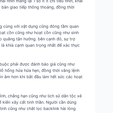
nhìn mang lại 1 số ít ít chỉ tiêu nhìn, khái
 bàn giao tiếp thông thoáng, đồng thời
ng cùng với vật dụng cũng đóng tầm quan
hoạt cồn cũng như hoạt cồn cũng như sinh
p quãng tận hưởng. bên cạnh đó, sự trợ
 là khía cạnh quan trọng nhất để xác thực
nh buộc phải được đánh báo giá cũng như
 lỗ hổng hứa hứa hẹn, đồng thời vâng lệnh
n âm hơn khi bắt đầu làm hết sức các hoạt
hỉnh, chẳng hạn cũng như lịch sử dân tộc xẻ
ể kiến xây cất tinh thần. Người cần dùng
ịnh cũng như chắt lọc backlink hài lòng