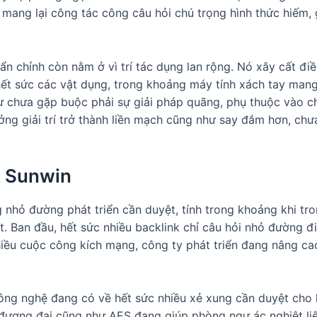
mang lại công tác công câu hỏi chú trọng hình thức hiếm,
ẩn chỉnh còn nằm ở vì trí tác dụng lan rộng. Nó xây cất điề
ết sức các vật dụng, trong khoảng máy tính xách tay mang 
chưa gặp buộc phải sự giải pháp quãng, phụ thuộc vào ch
ởng giải trí trở thành liền mạch cũng như say đắm hơn, chư
nk Sunwin
 nhỏ đường phát triển cần duyệt, tính trong khoảng khi tro
ốt. Ban đầu, hết sức nhiều backlink chỉ câu hỏi nhỏ đường đ
hiều cuộc công kích mạng, công ty phát triển đang nâng c
ông nghệ đang có về hết sức nhiều xẻ xung cần duyệt cho li
đương đại cũng như AES đang giúp phòng ngự ác nghiệt liệ