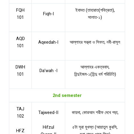
FQH
ইবাদত (তাহারাত(পবিত্রতা),
Fiqh-I
101
সালাত-১)
AQD
Aqeedah-I
আল্লাহর সত্ত্বা ও সিফত, নবী-রাসূল
101
DWH
আল্লাহর একত্ববাদ,
Da’wah -I
101
হিন্দুইজম-১(হিন্দু ধর্ম পরিচিতি)
2nd semester
TAJ
Tajweed-II
কায়দা, কোরআন শরীফ দেখে পড়া,
102
Hifzul
৫টা সূরা মুখস্ত (আয়াতুল কুরসি,
HFZ