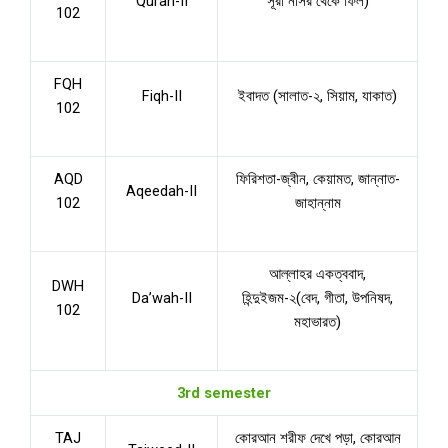
Quran-II
সূরা নাসর থেকে ফিল)
102
FQH
Fiqh-II
ইবাদত (সালাত-২, সিয়াম, যাকাত)
102
AQD
ফিরিশতা-জ্বীন, কেয়ামত, জান্নাত-
Aqeedah-II
102
জাহান্নাম
আল্লাহর একত্ববাদ,
DWH
Da’wah-II
হিন্দুইজম-২(বেদ, গীতা, উপনিষদ,
102
মহাভারত)
3rd semester
TAJ
কোরআন শরীফ দেখে পড়া, কোরআন