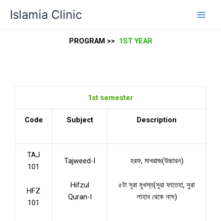
Skip
Islamia Clinic
to
content
PROGRAM >>
1ST YEAR
1st semester
Code
Subject
Description
TAJ
Tajweed-I
হরফ, মাখরাজ(উচ্চারন)
101
Hifzul
৫টা সূরা মুখস্ত(সূরা ফাতেহা, সুরা
HFZ
Quran-I
লাহাব থেকে নাস)
101