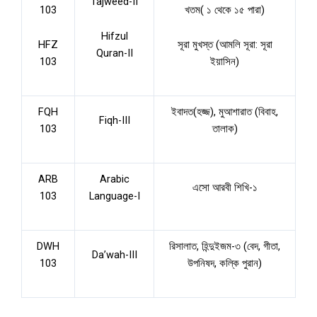
Tajweed-II
103
খতম( ১ থেকে ১৫ পারা)
Hifzul
HFZ
সূরা মুখস্ত (আমলি সূরা: সূরা
Quran-II
103
ইয়াসিন)
FQH
ইবাদত(হজ্জ), মুআশারাত (বিবাহ,
Fiqh-III
103
তালাক)
ARB
Arabic
এসো আরবী শিখি-১
103
Language-I
DWH
রিসালাত, হিন্দুইজম-৩ (বেদ, গীতা,
Da’wah-III
103
উপনিষদ, কল্কি পুরান)