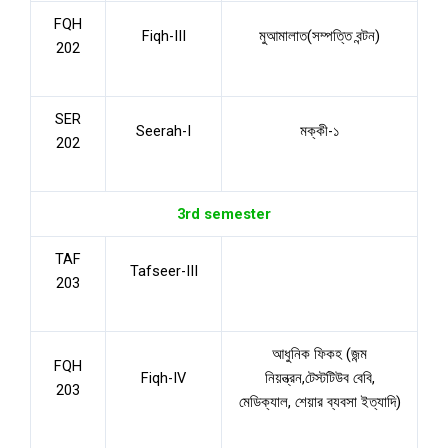
FQH
Fiqh-III
মুআমালাত(সম্পত্তি বন্টন)
202
SER
Seerah-I
মক্কী-১
202
3rd semester
TAF
Tafseer-III
203
আধুনিক ফিকহ (জন্ম
FQH
Fiqh-IV
নিয়ন্ত্রন,টেস্টটিউব বেবি,
203
মেডিক্যাল, শেয়ার ব্যবসা ইত্যাদি)