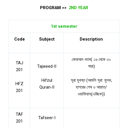
PROGRAM >>
2ND YEAR
1st semester
Code
Subject
Description
কোরআন খতম( ১৬ থেকে ৩০
TAJ
Tajweed-II
পারা)
201
Hifzul
সূরা মুখস্ত (আমলি সূরা: মুলক,
HFZ
Quran-II
হাশরের শেষ ৩ আয়াত/
201
ওয়াকিয়াহ(এচ্ছিক))
TAF
Tafseer-I
201