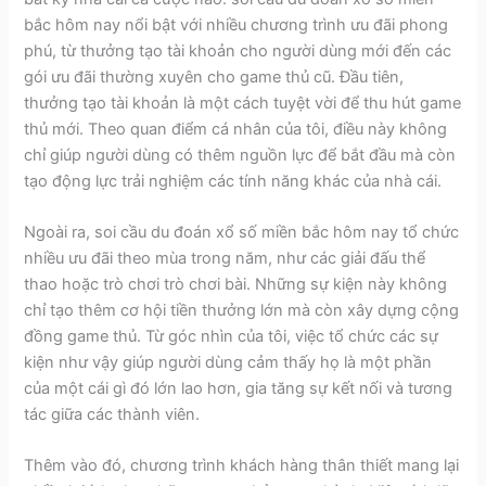
bắc hôm nay nổi bật với nhiều chương trình ưu đãi phong
phú, từ thưởng tạo tài khoản cho người dùng mới đến các
gói ưu đãi thường xuyên cho game thủ cũ. Đầu tiên,
thưởng tạo tài khoản là một cách tuyệt vời để thu hút game
thủ mới. Theo quan điểm cá nhân của tôi, điều này không
chỉ giúp người dùng có thêm nguồn lực để bắt đầu mà còn
tạo động lực trải nghiệm các tính năng khác của nhà cái.
Ngoài ra, soi cầu du đoán xổ số miền bắc hôm nay tổ chức
nhiều ưu đãi theo mùa trong năm, như các giải đấu thể
thao hoặc trò chơi trò chơi bài. Những sự kiện này không
chỉ tạo thêm cơ hội tiền thưởng lớn mà còn xây dựng cộng
đồng game thủ. Từ góc nhìn của tôi, việc tổ chức các sự
kiện như vậy giúp người dùng cảm thấy họ là một phần
của một cái gì đó lớn lao hơn, gia tăng sự kết nối và tương
tác giữa các thành viên.
Thêm vào đó, chương trình khách hàng thân thiết mang lại