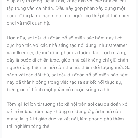
giúp duy trì động lực lâu dài, khác hẳn với các nhà cái chỉ
tập trung vào cá nhân. Điều này góp phần xây dựng một
cộng đồng lành mạnh, nơi mọi người có thể phát triển mẹo
chơi và mối quan hệ.
Hơn nữa, soi cầu du đoán xổ số miền bắc hôm nay tích
cực hợp tác với các nhà sáng tạo nội dung, như streamer
và influencer, để mở rộng phạm vi tương tác. Tôi tin rằng,
đây là bước đi chiến lược, giúp nhà cái không chỉ giữ chân
người dùng hiện tại mà còn thu hút thêm đối tượng mới. So
sánh với các đối thủ, soi cầu du đoán xổ số miền bắc hôm
nay đã thành công trong việc tạo ra sự kết nối thực sự,
biến giải trí thành một phần của cuộc sống xã hội.
Tóm lại, lợi ích từ tương tác xã hội trên soi cầu du đoán xổ
số miền bắc hôm nay không chỉ dừng ở giải trí mà còn
mang lại giá trị giáo dục và kết nối, làm phong phú thêm
trải nghiệm tổng thể.