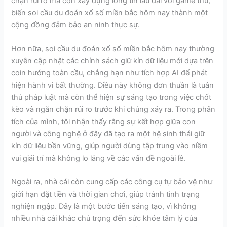
chặn rủi ro mà còn xây dựng lòng tin lâu dài với game thủ,
biến soi cầu du đoán xổ số miền bắc hôm nay thành một
cộng đồng đảm bảo an ninh thực sự.
Hơn nữa, soi cầu du đoán xổ số miền bắc hôm nay thường
xuyên cập nhật các chính sách giữ kín dữ liệu mới dựa trên
coin hướng toàn cầu, chẳng hạn như tích hợp AI để phát
hiện hành vi bất thường. Điều này không đơn thuần là tuân
thủ pháp luật mà còn thể hiện sự sáng tạo trong việc chốt
kèo và ngăn chặn rủi ro trước khi chúng xảy ra. Trong phân
tích của mình, tôi nhận thấy rằng sự kết hợp giữa con
người và công nghệ ở đây đã tạo ra một hệ sinh thái giữ
kín dữ liệu bền vững, giúp người dùng tập trung vào niềm
vui giải trí mà không lo lắng về các vấn đề ngoài lề.
Ngoài ra, nhà cái còn cung cấp các công cụ tự bảo vệ như
giới hạn đặt tiền và thời gian chơi, giúp tránh tình trạng
nghiện ngập. Đây là một bước tiến sáng tạo, vì không
nhiều nhà cái khác chú trọng đến sức khỏe tâm lý của