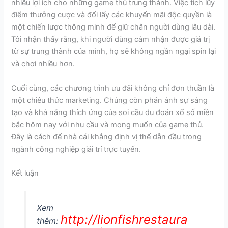
nhiều lợi ích cho những game thủ trung thành. Việc tích lũy
điểm thưởng cược và đổi lấy các khuyến mãi độc quyền là
một chiến lược thông minh để giữ chân người dùng lâu dài.
Tôi nhận thấy rằng, khi người dùng cảm nhận được giá trị
từ sự trung thành của mình, họ sẽ không ngần ngại spin lại
và chơi nhiều hơn.
Cuối cùng, các chương trình ưu đãi không chỉ đơn thuần là
một chiêu thức marketing. Chúng còn phản ánh sự sáng
tạo và khả năng thích ứng của soi cầu du đoán xổ số miền
bắc hôm nay với nhu cầu và mong muốn của game thủ.
Đây là cách để nhà cái khẳng định vị thế dẫn đầu trong
ngành công nghiệp giải trí trực tuyến.
Kết luận
Xem
http://lionfishrestaura
thêm: