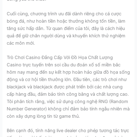
Cuối cùng, chương trình ưu đãi dành riêng cho cá cược
bóng đá, như hoàn tiền hoặc thưởng không tốn tiền, làm
tăng sức hấp dẫn. Từ quan điểm của tôi, đây là cách hiệu
quả để giữ chân người dùng và khuyến khích thử nghiệm
các môn mới.
Trò Chơi Casino Đẳng Cấp Với Đồ Họa Chất Lượng
Casino trực tuyến trên soi cầu du đoán xổ số miền bắc
hôm nay mang đến sự kết hợp hoàn hảo giữa đồ họa sống
động và cơ hội tiền thưởng lớn. Đầu tiên, các trò chơi như
blackjack và blackjack được phát triển bởi các nhà cung
cấp hàng đầu, đảm bảo tính công bằng và chất lượng cao.
Tôi phân tích rằng, việc sử dụng công nghệ RNG (Random
Number Generator) không chỉ đảm bảo tính ngẫu nhiên mà
còn xây dựng lòng tin từ game thủ.
Bên cạnh đó, tính năng live dealer cho phép tương tác trực