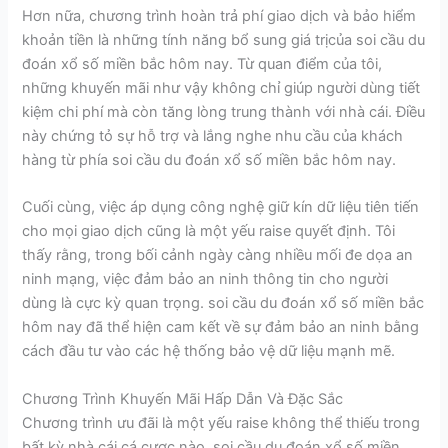
Hơn nữa, chương trình hoàn trả phí giao dịch và bảo hiểm
khoản tiền là những tính năng bổ sung giá trịcủa soi cầu du
đoán xổ số miền bắc hôm nay. Từ quan điểm của tôi,
những khuyến mãi như vậy không chỉ giúp người dùng tiết
kiệm chi phí mà còn tăng lòng trung thành với nhà cái. Điều
này chứng tỏ sự hỗ trợ và lắng nghe nhu cầu của khách
hàng từ phía soi cầu du đoán xổ số miền bắc hôm nay.
Cuối cùng, việc áp dụng công nghệ giữ kín dữ liệu tiên tiến
cho mọi giao dịch cũng là một yếu raise quyết định. Tôi
thấy rằng, trong bối cảnh ngày càng nhiều mối đe dọa an
ninh mạng, việc đảm bảo an ninh thông tin cho người
dùng là cực kỳ quan trọng. soi cầu du đoán xổ số miền bắc
hôm nay đã thể hiện cam kết về sự đảm bảo an ninh bằng
cách đầu tư vào các hệ thống bảo vệ dữ liệu mạnh mẽ.
Chương Trình Khuyến Mãi Hấp Dẫn Và Đặc Sắc
Chương trình ưu đãi là một yếu raise không thể thiếu trong
bất kỳ nhà cái cá cược nào. soi cầu du đoán xổ số miền