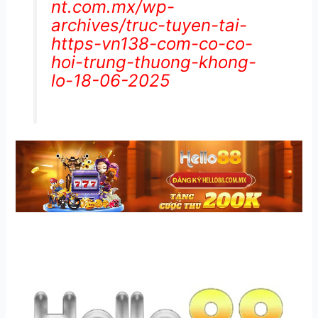
nt.com.mx/wp-
archives/truc-tuyen-tai-
https-vn138-com-co-co-
hoi-trung-thuong-khong-
lo-18-06-2025