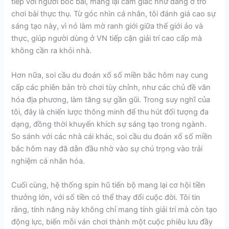
tiếp với người bốc bài, mang lại cảm giác như đang ở trò
chơi bài thực thụ. Từ góc nhìn cá nhân, tôi đánh giá cao sự
sáng tạo này, vì nó làm mờ ranh giới giữa thế giới ảo và
thực, giúp người dùng ở VN tiếp cận giải trí cao cấp mà
không cần ra khỏi nhà.
Hơn nữa, soi cầu du đoán xổ số miền bắc hôm nay cung
cấp các phiên bản trò chơi tùy chỉnh, như các chủ đề văn
hóa địa phương, làm tăng sự gần gũi. Trong suy nghĩ của
tôi, đây là chiến lược thông minh để thu hút đối tượng đa
dạng, đồng thời khuyến khích sự sáng tạo trong ngành.
So sánh với các nhà cái khác, soi cầu du đoán xổ số miền
bắc hôm nay đã dẫn đầu nhờ vào sự chú trọng vào trải
nghiệm cá nhân hóa.
Cuối cùng, hệ thống spin hũ tiến bộ mang lại cơ hội tiền
thưởng lớn, với số tiền có thể thay đổi cuộc đời. Tôi tin
rằng, tính năng này không chỉ mang tính giải trí mà còn tạo
động lực, biến mỗi ván chơi thành một cuộc phiêu lưu đầy