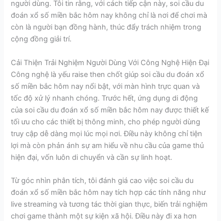
người dùng. Tôi tin rằng, với cách tiếp cận này, soi cầu du
đoán xổ số miền bắc hôm nay không chỉ là nơi để chơi mà
còn là người bạn đồng hành, thúc đẩy trách nhiệm trong
cộng đồng giải trí.
Cải Thiện Trải Nghiệm Người Dùng Với Công Nghệ Hiện Đại
Công nghệ là yếu raise then chốt giúp soi cầu du đoán xổ
số miền bắc hôm nay nổi bật, với màn hình trực quan và
tốc độ xử lý nhanh chóng. Trước hết, ứng dụng di động
của soi cầu du đoán xổ số miền bắc hôm nay được thiết kế
tối ưu cho các thiết bị thông minh, cho phép người dùng
truy cập dễ dàng mọi lúc mọi nơi. Điều này không chỉ tiện
lợi mà còn phản ánh sự am hiểu về nhu cầu của game thủ
hiện đại, vốn luôn di chuyển và cần sự linh hoạt.
Từ góc nhìn phân tích, tôi đánh giá cao việc soi cầu du
đoán xổ số miền bắc hôm nay tích hợp các tính năng như
live streaming và tương tác thời gian thực, biến trải nghiệm
chơi game thành một sự kiện xã hội. Điều này đi xa hơn