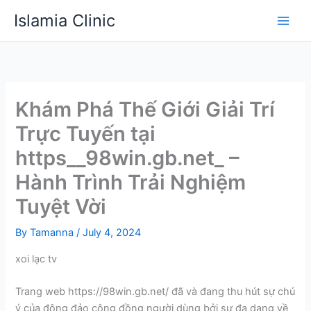
Skip
Islamia Clinic
to
content
Khám Phá Thế Giới Giải Trí
Trực Tuyến tại
https__98win.gb.net_ –
Hành Trình Trải Nghiệm
Tuyệt Vời
By
Tamanna
/
July 4, 2024
xoi lạc tv
Trang web https://98win.gb.net/ đã và đang thu hút sự chú
ý của đông đảo cộng đồng người dùng bởi sự đa dạng về