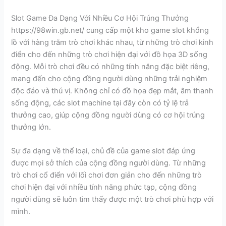
Slot Game Đa Dạng Với Nhiều Cơ Hội Trúng Thưởng
https://98win.gb.net/ cung cấp một kho game slot khổng
lồ với hàng trăm trò chơi khác nhau, từ những trò chơi kinh
điển cho đến những trò chơi hiện đại với đồ họa 3D sống
động. Mỗi trò chơi đều có những tính năng đặc biệt riêng,
mang đến cho cộng đồng người dùng những trải nghiệm
độc đáo và thú vị. Không chỉ có đồ họa đẹp mắt, âm thanh
sống động, các slot machine tại đây còn có tỷ lệ trả
thưởng cao, giúp cộng đồng người dùng có cơ hội trúng
thưởng lớn.
Sự đa dạng về thể loại, chủ đề của game slot đáp ứng
được mọi sở thích của cộng đồng người dùng. Từ những
trò chơi cổ điển với lối chơi đơn giản cho đến những trò
chơi hiện đại với nhiều tính năng phức tạp, cộng đồng
người dùng sẽ luôn tìm thấy được một trò chơi phù hợp với
mình.