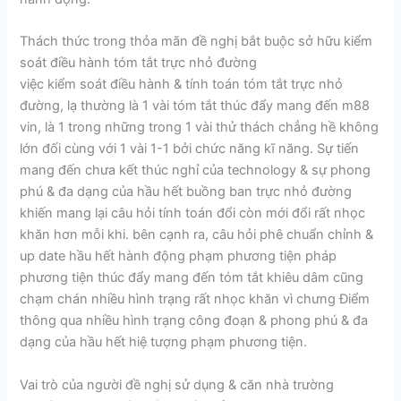
Thách thức trong thỏa mãn đề nghị bắt buộc sở hữu kiểm
soát điều hành tóm tắt trực nhỏ đường
việc kiểm soát điều hành & tính toán tóm tắt trực nhỏ
đường, lạ thường là 1 vài tóm tắt thúc đẩy mang đến m88
vin, là 1 trong những trong 1 vài thử thách chẳng hề không
lớn đối cùng với 1 vài 1-1 bởi chức năng kĩ năng. Sự tiến
mang đến chưa kết thúc nghỉ của technology & sự phong
phú & đa dạng của hầu hết buồng ban trực nhỏ đường
khiến mang lại câu hỏi tính toán đổi còn mới đổi rất nhọc
khăn hơn mỗi khi. bên cạnh ra, câu hỏi phê chuẩn chỉnh &
up date hầu hết hành động phạm phương tiện pháp
phương tiện thúc đẩy mang đến tóm tắt khiêu dâm cũng
chạm chán nhiều hình trạng rất nhọc khăn vì chưng Điểm
thông qua nhiều hình trạng công đoạn & phong phú & đa
dạng của hầu hết hiệ tượng phạm phương tiện.
Vai trò của người đề nghị sử dụng & căn nhà trường