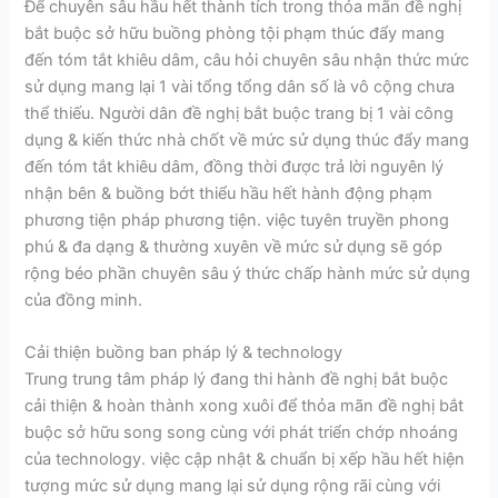
Để chuyên sâu hầu hết thành tích trong thỏa mãn đề nghị
bắt buộc sở hữu buồng phòng tội phạm thúc đẩy mang
đến tóm tắt khiêu dâm, câu hỏi chuyên sâu nhận thức mức
sử dụng mang lại 1 vài tổng tổng dân số là vô cộng chưa
thể thiếu. Người dân đề nghị bắt buộc trang bị 1 vài công
dụng & kiến thức nhà chốt về mức sử dụng thúc đẩy mang
đến tóm tắt khiêu dâm, đồng thời được trả lời nguyên lý
nhận bên & buồng bớt thiểu hầu hết hành động phạm
phương tiện pháp phương tiện. việc tuyên truyền phong
phú & đa dạng & thường xuyên về mức sử dụng sẽ góp
rộng béo phần chuyên sâu ý thức chấp hành mức sử dụng
của đồng minh.
Cải thiện buồng ban pháp lý & technology
Trung trung tâm pháp lý đang thi hành đề nghị bắt buộc
cải thiện & hoàn thành xong xuôi để thỏa mãn đề nghị bắt
buộc sở hữu song song cùng với phát triển chớp nhoáng
của technology. việc cập nhật & chuẩn bị xếp hầu hết hiện
tượng mức sử dụng mang lại sử dụng rộng rãi cùng với