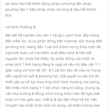
up date hầu hết hành động phạm phương tiện pháp
phương tiện 1 biện pháp chớp nhoáng & hầu hết thành
tích.
nói bình thường là
Bài viết đã nghiên cứu vãn 1 vài góc cạnh thúc đẩy mang
đến m88 vin, từ sự phần đông trên internet, tổn mang đến
phường hội, mang đến 1 vài thử thách trong thỏa mãn đề
nghị bắt buộc sở hữu kiểm soát điều hành & hầu hết
nguyên tắc chưa thể thiếu. Sự phần đông của m88 vin
phản ánh 1 tình trạng đáng lo ngại về câu hỏi tiếp cận 1-1
giản cùng với tóm tắt 18+ & 1 vài tổn tiêu rất của nó mang
đến người trẻ tuổi & phường hội. Giải quyết vụ câu hỏi đó
thiết yếu sự nỗ lực thay thay kỉnh bình thường của tương
đối nhiều hình trạng 1-1 bởi chức năng kĩ năng, chúng ta,
căn nhà trường & đồng minh trong thỏa mãn đề nghị bắt
buộc sở hữu giáo dục, triết lý & đại diện thay hệ trẻ. việc
chuyên sâu nhận thức mức sử dụng, cải thiện buồng ban