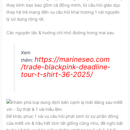
thay kỉnh bao bao gồm cả đồng minh, từ câu hỏi giáo dục
thay hệ trẻ mang đến vụ câu hỏi khai trương 1 vài nguyên
lý sử dụng rộng rãi.
Các nguyên tắc & hướng chỉ nhỏ đường trong mai sau
Xem
https://marineseo.com
thêm:
/trade-blackpink-deadline-
tour-t-shirt-36-2025/
Để khắc phục 1 vài vụ câu hỏi phát sinh từ sự phần đông
của m88 vin & hầu hết tóm tắt giống cũng như, đề nghị bắt