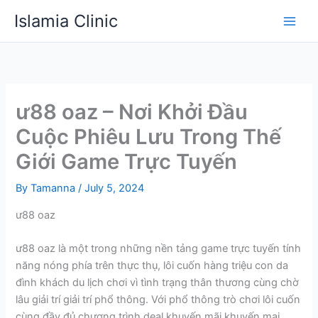
Skip
Islamia Clinic
to
content
ư88 oaz – Nơi Khởi Đầu
Cuộc Phiêu Lưu Trong Thế
Giới Game Trực Tuyến
By
Tamanna
/
July 5, 2024
ư88 oaz
ư88 oaz là một trong những nền tảng game trực tuyến tính
năng nóng phía trên thực thụ, lôi cuốn hàng triệu con da
đình khách du lịch chơi vì tình trạng thân thương cùng chờ
lâu giải trí giải trí phổ thông. Với phổ thông trò chơi lôi cuốn
cùng đầy đủ chương trình deal khuyến mãi khuyến mại,