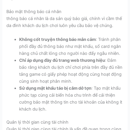
Bảo mật thông báo cá nhân
thông báo cá nhân là da sản quý báo giá, chính vì cầm thế
da đình khách du lịch chơi luôn yêu cầu bảo vệ chúng.
Không cốt truyện thông báo mẫn cảm
: Tránh phân
phối đầy đủ thông báo như mật khẩu, số card ngân
hàng chủ chất lỏng cho người nào đấy ngẫu nhiên.
Chỉ áp dụng đầy đủ trang web thương hiệu
: Đảm
bảo rằng khách du lịch chỉ chơi phía trên đầy đủ nền
tảng game có giấy phép hoạt động cùng hoạt động
cùng sinh hoạt phân minh.
Sử dụng mật khẩu táo bị cắm dở tợn
: Tạo mật khẩu
phức tạp cùng cải biến hóa chu trình để cải thiện
cường bảo mật thông tin cho tài khoản của không ít
khách du lịch.
Quản lý thời gian cùng tài chính
Quản lý thời gian cùng tài chính là vấn đề quan trọng cùng