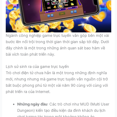
Ngành công nghiệp game trực tuyến vẫn góp bên một vài
bước lên nổi trội trong thời gian thời gian sắp tới đây. Dưới
đây chính là một trong những ánh quan sát bao hàm về
bài xích toán phát triển này.
Lịch sử sinh ra của game trực tuyến
Trò chơi điện tử chưa hẳn là một trong những định nghĩa
mới, nhưng nhưng mà game trực tuyến vẫn nguồn cội trở
bắt buộc phong phú từ một vài năm 90 cùng với cùng với
phát triển ra của Internet.
Những ngày đầu
: Các trò chơi như MUD (Multi User
Dungeon) kiến tạo điều kiện da đình khách du lịch
chơi tương tác trong một khoảng không ảo.