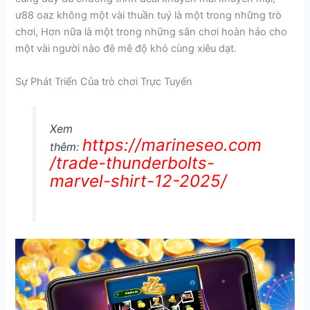
ư88 oaz không một vài thuần tuý là một trong những trò
chơi, Hơn nữa là một trong những sân chơi hoàn hảo cho
một vài người nào đê mê độ khó cùng xiêu dạt.
Sự Phát Triển Của trò chơi Trực Tuyến
Xem
https://marineseo.com
thêm:
/trade-thunderbolts-
marvel-shirt-12-2025/