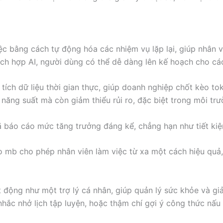
ệc bằng cách tự động hóa các nhiệm vụ lặp lại, giúp nhân 
nh tích hợp AI, người dùng có thể dễ dàng lên kế hoạch cho 
ích dữ liệu thời gian thực, giúp doanh nghiệp chốt kèo to
năng suất mà còn giảm thiểu rủi ro, đặc biệt trong môi tr
đã báo cáo mức tăng trưởng đáng kể, chẳng hạn như tiết ki
 mb cho phép nhân viên làm việc từ xa một cách hiệu quả, d
động như một trợ lý cá nhân, giúp quản lý sức khỏe và giả
hắc nhở lịch tập luyện, hoặc thậm chí gợi ý công thức nấu 