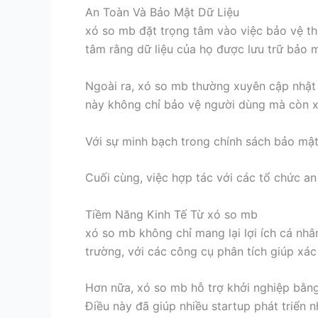
An Toàn Và Bảo Mật Dữ Liệu
xó so mb đặt trọng tâm vào việc bảo vệ th
tâm rằng dữ liệu của họ được lưu trữ bảo m
Ngoài ra, xó so mb thường xuyên cập nhật
này không chỉ bảo vệ người dùng mà còn xâ
Với sự minh bạch trong chính sách bảo mật
Cuối cùng, việc hợp tác với các tổ chức a
Tiềm Năng Kinh Tế Từ xó so mb
xó so mb không chỉ mang lại lợi ích cá nh
trường, với các công cụ phân tích giúp xá
Hơn nữa, xó so mb hỗ trợ khởi nghiệp bằng 
Điều này đã giúp nhiều startup phát triển 