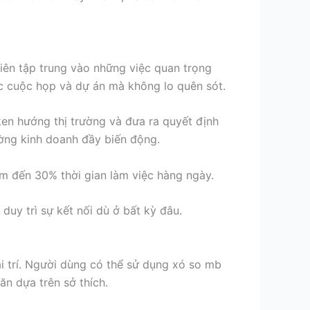
viên tập trung vào những việc quan trọng
các cuộc họp và dự án mà không lo quên sót.
ken hướng thị trường và đưa ra quyết định
ường kinh doanh đầy biến động.
ệm đến 30% thời gian làm việc hàng ngày.
uy trì sự kết nối dù ở bất kỳ đâu.
i trí. Người dùng có thể sử dụng xó so mb
ăn dựa trên sở thích.