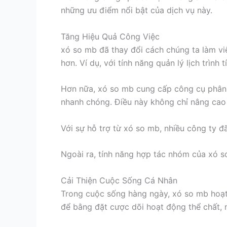
những ưu điểm nổi bật của dịch vụ này.
Tăng Hiệu Quả Công Việc
xó so mb đã thay đổi cách chúng ta làm vi
hơn. Ví dụ, với tính năng quản lý lịch trì
Hơn nữa, xó so mb cung cấp công cụ phân t
nhanh chóng. Điều này không chỉ nâng cao 
Với sự hỗ trợ từ xó so mb, nhiều công ty 
Ngoài ra, tính năng hợp tác nhóm của xó so
Cải Thiện Cuộc Sống Cá Nhân
Trong cuộc sống hàng ngày, xó so mb hoạt 
để bằng đặt cược dõi hoạt động thể chất, n