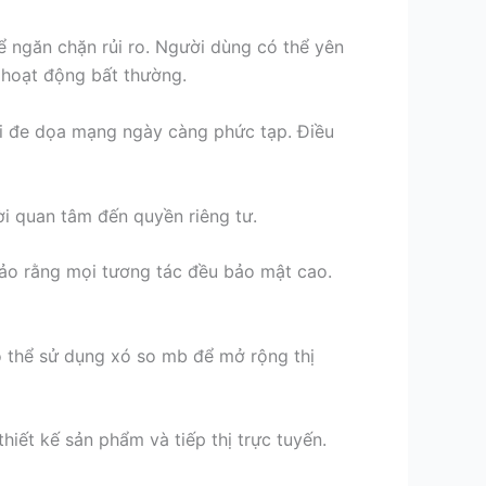
ể ngăn chặn rủi ro. Người dùng có thể yên
t hoạt động bất thường.
ối đe dọa mạng ngày càng phức tạp. Điều
i quan tâm đến quyền riêng tư.
bảo rằng mọi tương tác đều bảo mật cao.
ó thể sử dụng xó so mb để mở rộng thị
iết kế sản phẩm và tiếp thị trực tuyến.