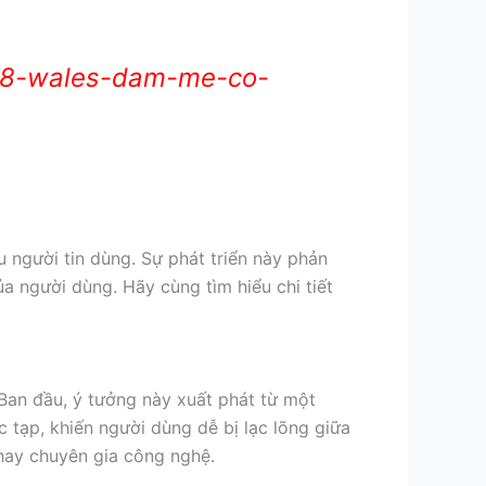
n88-wales-dam-me-co-
u người tin dùng. Sự phát triển này phản
ủa người dùng. Hãy cùng tìm hiểu chi tiết
 Ban đầu, ý tưởng này xuất phát từ một
 tạp, khiến người dùng dễ bị lạc lõng giữa
 hay chuyên gia công nghệ.