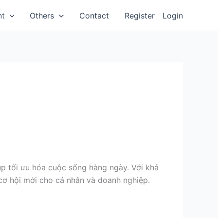
nt
Others
Contact
Register
Login
p tối ưu hóa cuộc sống hàng ngày. Với khả
 cơ hội mới cho cá nhân và doanh nghiệp.