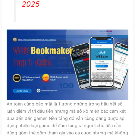
2025
An toàn cùng bảo mật là 1 trong những trong hầu hết số
luận điểm ví trí đầu tiên nhưng mà sô xô mien băc cam kết
đưa đến đến gamer. Nền tảng đó vẫn cùng đang được áp
dụng nhiều loại game để đảm tung ra người chủ tiêu cần
dùng gồm thể gồm tham gia vào cá cược nhưng mà không