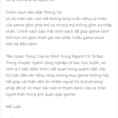
Chính Sách Bảo Mật Thông Tin
sô xô mien băc cam kết không tung ra lên tiếng cá nhân
của gamer gồm phía thứ ba nhưng mà không gồm sự chấp
nhấn. Chính sách bảo mật minh bạch đã giúp gamer bình
tĩnh hơn khi gồm tham gia vào phần nhiều game show
trên hệ điều hành.
Tầm Quan Trọng Của An Ninh Trong Ngành Cờ Tệ Bạc
Trong chuyên ngành công nghiệp cờ bạc trực tuyến, an
ninh là 1 luận điểm khôn xiết quan trọng quánh biệt. câu
hỏi bảo đảm lên tiếng cùng trương mục gamer không hầu
hết giúp cải thiện dần tín nhiệm ngoại trừ ra là phương
pháp để sô xô mien băc bảo trì thanh danh của cá nhân
người thân trong ánh quan giáp gamer.
Kết Luận