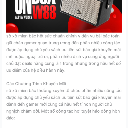
sô xô mien băc hết sức chuẩn chỉnh y đến vụ bài bác toán
giữ chân gamer quan trung ương đến phần nhiều công tác
được áp dụng chủ yếu sách ưu tiên sút báo giá khuyến mãi
mê hoặc. ngoại trừ ra, phần nhiều dịch vụ cung ứng người
chủ đặt deals hàng cũng là 1 trong những trong hầu hết số
ưu điểm của hệ điều hành này.
Các Chương Trình Khuyến Mãi
sô xô mien băc thường xuyên tổ chức phần nhiều công tác
được áp dụng chủ yếu sách ưu tiên sút báo giá khuyến mãi
dành đến gamer mới cùng cả hầu hết tí hon người chủ
nghịch chậm đời. Một số công tác hơi tuyệt hảo đông hòn
đảo: