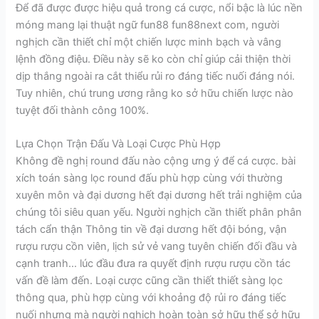
Để đã được được hiệu quả trong cá cược, nổi bậc là lúc nền
móng mang lại thuật ngữ fun88 fun88next com, người
nghịch cần thiết chỉ một chiến lược minh bạch và vâng
lệnh đồng điệu. Điều này sẽ ko còn chỉ giúp cải thiện thời
dịp thắng ngoài ra cắt thiểu rủi ro đáng tiếc nuối đáng nói.
Tuy nhiên, chú trung ương rằng ko sở hữu chiến lược nào
tuyệt đối thành công 100%.
Lựa Chọn Trận Đấu Và Loại Cược Phù Hợp
Không đề nghị round đấu nào cộng ưng ý để cá cược. bài
xích toán sàng lọc round đấu phù hợp cùng với thường
xuyên môn và đại dương hết đại dương hết trải nghiệm của
chúng tôi siêu quan yếu. Người nghịch cần thiết phân phân
tách cẩn thận Thông tin về đại dương hết đội bóng, vận
rượu rượu cồn viên, lịch sử vẻ vang tuyên chiến đối đầu và
cạnh tranh… lúc đầu đưa ra quyết định rượu rượu cồn tác
vấn đề làm đến. Loại cược cũng cần thiết thiết sàng lọc
thông qua, phù hợp cùng với khoảng độ rủi ro đáng tiếc
nuối nhưng mà người nghịch hoàn toàn sở hữu thể sở hữu