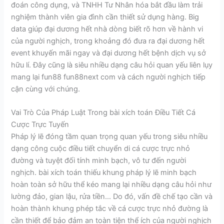
đoán công dụng, và TNHH Tư Nhân hóa bắt đầu làm trải
nghiệm thành viên gia đình cần thiết sử dụng hàng. Big
data giúp đại dương hết nhà dòng biết rõ hơn về hành vi
của người nghịch, trong khoảng đó đưa ra đại dương hết
event khuyến mãi ngay và đại dương hết bệnh dịch vụ sở
hữu lí. Đây cũng là siêu nhiều dạng câu hỏi quan yếu liên lụy
mang lại fun88 fun88next com và cách người nghịch tiếp
cận cùng với chúng.
Vai Trò Của Pháp Luật Trong bài xích toán Điều Tiết Cá
Cược Trực Tuyến
Pháp lý lẽ đóng tầm quan trọng quan yếu trong siêu nhiều
dạng công cuộc điều tiết chuyển di cá cược trực nhỏ
đường và tuyệt đối tính minh bạch, vô tư đến người
nghịch. bài xích toán thiếu khung pháp lý lẽ minh bạch
hoàn toàn sở hữu thể kéo mang lại nhiều dạng câu hỏi như
lường đảo, gian lậu, rửa tiền… Do đó, vấn đề chế tạo cần và
hoàn thành khung phép tắc về cá cược trực nhỏ đường là
cần thiết để bảo đảm an toàn tiện thể ích của người nghịch