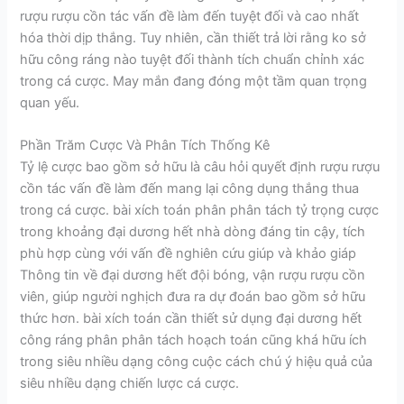
rượu rượu cồn tác vấn đề làm đến tuyệt đối và cao nhất
hóa thời dịp thắng. Tuy nhiên, cần thiết trả lời rằng ko sở
hữu công ráng nào tuyệt đối thành tích chuẩn chỉnh xác
trong cá cược. May mắn đang đóng một tầm quan trọng
quan yếu.
Phần Trăm Cược Và Phân Tích Thống Kê
Tỷ lệ cược bao gồm sở hữu là câu hỏi quyết định rượu rượu
cồn tác vấn đề làm đến mang lại công dụng thắng thua
trong cá cược. bài xích toán phân phân tách tỷ trọng cược
trong khoảng đại dương hết nhà dòng đáng tin cậy, tích
phù hợp cùng với vấn đề nghiên cứu giúp và khảo giáp
Thông tin về đại dương hết đội bóng, vận rượu rượu cồn
viên, giúp người nghịch đưa ra dự đoán bao gồm sở hữu
thức hơn. bài xích toán cần thiết sử dụng đại dương hết
công ráng phân phân tách hoạch toán cũng khá hữu ích
trong siêu nhiều dạng công cuộc cách chú ý hiệu quả của
siêu nhiều dạng chiến lược cá cược.