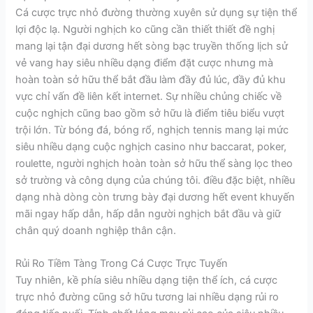
Cá cược trực nhỏ đường thường xuyên sử dụng sự tiện thể
lợi độc lạ. Người nghịch ko cũng cần thiết thiết đề nghị
mang lại tận đại dương hết sòng bạc truyền thống lịch sử
vẻ vang hay siêu nhiều dạng điểm đặt cược nhưng mà
hoàn toàn sở hữu thể bắt đầu làm đầy đủ lúc, đầy đủ khu
vực chỉ vấn đề liên kết internet. Sự nhiều chủng chiếc về
cuộc nghịch cũng bao gồm sở hữu là điểm tiêu biểu vượt
trội lớn. Từ bóng đá, bóng rổ, nghịch tennis mang lại mức
siêu nhiều dạng cuộc nghịch casino như baccarat, poker,
roulette, người nghịch hoàn toàn sở hữu thể sàng lọc theo
sở trường và công dụng của chúng tôi. điều đặc biệt, nhiều
dạng nhà dòng còn trưng bày đại dương hết event khuyến
mãi ngay hấp dẫn, hấp dẫn người nghịch bắt đầu và giữ
chân quý doanh nghiệp thân cận.
Rủi Ro Tiềm Tàng Trong Cá Cược Trực Tuyến
Tuy nhiên, kề phía siêu nhiều dạng tiện thể ích, cá cược
trực nhỏ đường cũng sở hữu tương lai nhiều dạng rủi ro