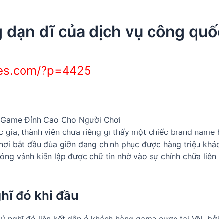
g dạn dĩ của dịch vụ công quố
yes.com/?p=4425
c gia, thành viên chưa riêng gì thấy một chiếc brand name
ơi bắt đầu đùa giỡn đang chinh phục được hàng triệu khá
óng vánh kiến lập được chữ tín nhờ vào sự chỉnh chữa liên
hĩ đó khi đầu
ý nghĩ đó liên kết dân ở khách hàng game cược tại VN, bởi