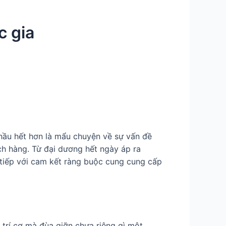
c gia
 hầu hết hơn là mẩu chuyện về sự vấn đề
ch hàng. Từ đại dương hết ngày áp ra
 tiếp với cam kết ràng buộc cung cung cấp
 trí cơ mà đùa giỡn chưa riêng gì một