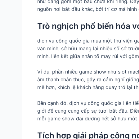
như đang gồm một bầu chưa khí riêng. Đây 
nguồn nơi bắt đầu khác, bởi trí cơ mà hì
Trò nghịch phổ biến hóa v
dịch vụ công quốc gia mua một thư viện ga
văn minh, sở hữu mang lại nhiều số sở trư
minh, liên kết giữa nhân tố may rủi với gồm
Ví dụ, phần nhiều game show như slot mac
âm thanh chân thực, gây ra cảm nghĩ giống
mê hơn, khích lệ khách hàng quay trở lại t
Bên cạnh đó, dịch vụ công quốc gia liên ti
giới để cung cung cấp sự tươi bắt đầu. Điều
mỗi game show đại dương hết sở hữu một mẩ
Tích hợp giải pháp công 