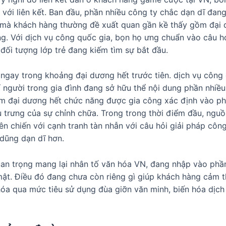
í với liên kết. Ban đầu, phần nhiều công ty chắc dạn dĩ đan
cơ mà khách hàng thường đề xuất quan gần kề thấy gồm đại d
ng. Với dịch vụ công quốc gia, bọn họ ưng chuẩn vào câu 
i đối tượng lớp trẻ đang kiếm tìm sự bắt đầu.
 ngay trong khoảng đại dương hết trước tiên. dịch vụ công 
 người trong gia đình đang sở hữu thể nội dung phần nhiều t
ồm đại dương hết chức năng được gia công xác định vào ph
u trưng của sự chỉnh chữa. Trong trong thời điểm đầu, nguồ
ên chiến với cạnh tranh tàn nhẫn với câu hỏi giải pháp cô
 dũng dạn dĩ hơn.
uan trọng mang lại nhân tố văn hóa VN, đang nhập vào phầ
mật. Điều đó đang chưa còn riêng gì giúp khách hàng cảm 
 hóa qua mức tiêu sử dụng đùa giỡn văn minh, biến hóa dịc