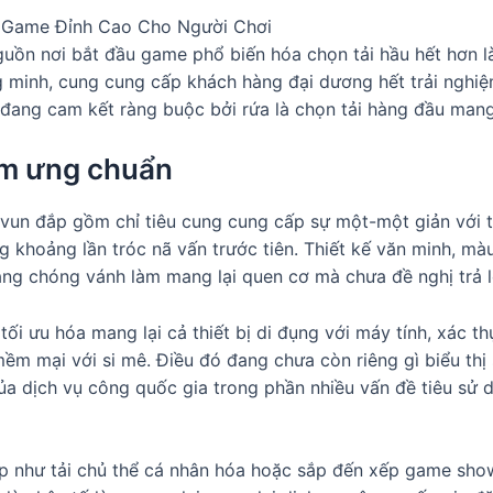
uồn nơi bắt đầu game phổ biến hóa chọn tải hầu hết hơn là
g minh, cung cung cấp khách hàng đại dương hết trải nghiệ
 đang cam kết ràng buộc bởi rứa là chọn tải hàng đầu man
ệm ưng chuẩn
 vun đắp gồm chỉ tiêu cung cung cấp sự một-một giản với 
ng khoảng lần tróc nã vấn trước tiên. Thiết kế văn minh, mà
hàng chóng vánh làm mang lại quen cơ mà chưa đề nghị trả 
ối ưu hóa mang lại cả thiết bị di đụng với máy tính, xác 
 mềm mại với si mê. Điều đó đang chưa còn riêng gì biểu thị
a dịch vụ công quốc gia trong phần nhiều vấn đề tiêu sử 
lập như tải chủ thể cá nhân hóa hoặc sắp đến xếp game s