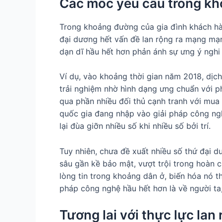
Các mốc yêu cầu trong k
Trong khoảng đường của gia đình khách hà
đại dương hết vấn đề lan rộng ra mạng mạ
dạn dĩ hầu hết hơn phản ánh sự ưng ý nghi
Ví dụ, vào khoảng thời gian năm 2018, dịc
trải nghiệm nhờ hình dạng ưng chuẩn với p
qua phần nhiều đối thủ cạnh tranh với mua 
quốc gia đang nhập vào giải pháp công ng
lại đùa giỡn nhiều số khi nhiều số bởi trí.
Tuy nhiên, chưa đề xuất nhiều số thứ đại d
sâu gần kề bảo mật, vượt trội trong hoàn
lòng tin trong khoảng dân ở, biến hóa nó t
pháp công nghệ hầu hết hơn là về người ta,
Tương lai với thực lực lan 