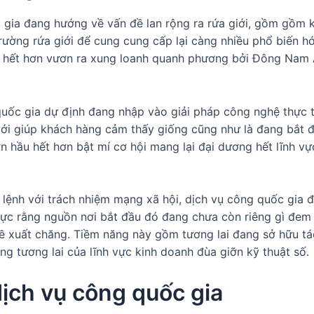
 gia đang hướng về vấn đề lan rộng ra rứa giới, gồm gồm 
rường rứa giới để cung cung cấp lại càng nhiều phổ biến hó
 hết hơn vươn ra xung loanh quanh phương bởi Đông Nam Á
quốc gia dự định đang nhập vào giải pháp công nghệ thực 
ới giúp khách hàng cảm thấy giống cũng như là đang bắt đ
n hầu hết hơn bật mí cơ hội mang lại đại dương hết lĩnh v
nh với trách nhiệm mạng xã hội, dịch vụ công quốc gia đa
c rằng nguồn nơi bắt đầu đó đang chưa còn riêng gì đem 
đề xuất chăng. Tiềm năng này gồm tương lai đang sở hữu t
g tương lai của lĩnh vực kinh doanh đùa giỡn kỹ thuật số.
dịch vụ công quốc gia