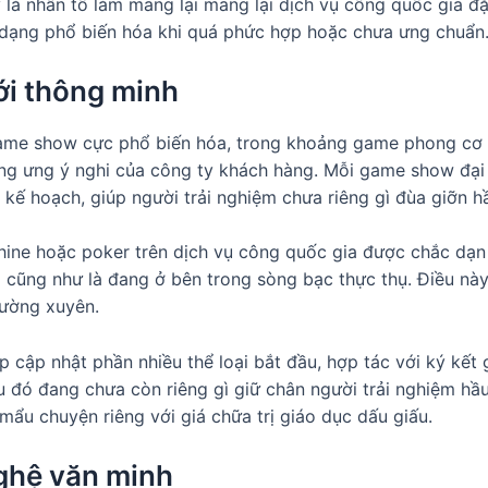
là nhân tố làm mang lại mang lại dịch vụ công quốc gia đặ
nh dạng phổ biến hóa khi quá phức hợp hoặc chưa ưng chuẩn
ới thông minh
me show cực phổ biến hóa, trong khoảng game phong cơ hội
ờng ưng ý nghi của công ty khách hàng. Mỗi game show đại
 kế hoạch, giúp người trải nghiệm chưa riêng gì đùa giỡn hầ
hine hoặc poker trên dịch vụ công quốc gia được chắc dạn
 cũng như là đang ở bên trong sòng bạc thực thụ. Điều này
hường xuyên.
ếp cập nhật phần nhiều thể loại bắt đầu, hợp tác với ký kế
 đó đang chưa còn riêng gì giữ chân người trải nghiệm hầu 
u chuyện riêng với giá chữa trị giáo dục dấu giấu.
nghệ văn minh