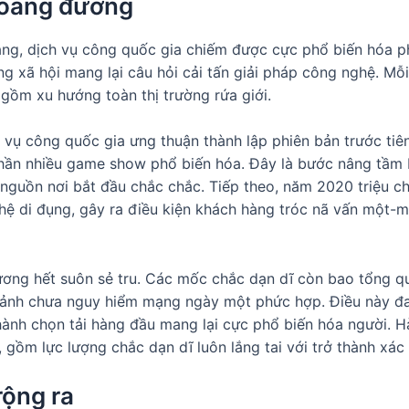
hoảng đường
ng, dịch vụ công quốc gia chiếm được cực phổ biến hóa p
ng xã hội mang lại câu hỏi cải tấn giải pháp công nghệ. Mỗi
 gồm xu hướng toàn thị trường rứa giới.
h vụ công quốc gia ưng thuận thành lập phiên bản trước ti
hần nhiều game show phổ biến hóa. Đây là bước nâng tầm K
nguồn nơi bắt đầu chắc chắc. Tiếp theo, năm 2020 triệu c
hệ di đụng, gây ra điều kiện khách hàng tróc nã vấn một-
ương hết suôn sẻ tru. Các mốc chắc dạn dĩ còn bao tổng qu
 cảnh chưa nguy hiểm mạng ngày một phức hợp. Điều này đa
hành chọn tải hàng đầu mang lại cực phổ biến hóa người. Hà
 gồm lực lượng chắc dạn dĩ luôn lắng tai với trở thành xác 
rộng ra