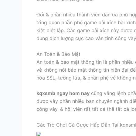
Đối & phần nhiều thành viên dân ưa phù hợ
tổng quan phần phệ game bài xích bài xích 
kiệt biệt lập. Các game bài xích này được
dung dịch lượng cực cao vẫn tính công vày
An Toàn & Bảo Mật
An toàn & bảo mật thông tin là phần nhiều d
vẻ không nói bảo mật thông tin hiện đại để
hóa SSL, tường lửa, & phần phệ vẻ không 
kqxsmb ngay hom nay
cũng vâng lệnh phần
được vày phần nhiều ban chuyên ngành điều
công vày, & hội viên rất tất cả thể tất cả 
Các Trò Chơi Cá Cược Hấp Dẫn Tại kqxsm