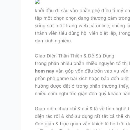
khởi đầu đi sâu vào phần phệ điều tỉ mỷ ch
tập một chọn chọn đang thương cảm trong t
sống sót một trang web cá online; chúng là
thành viên tiêu dùng hội viên biệt lập, tr
dạn kinh nghiệm.
Giao Diện Thân Thiện & Dễ Sử Dụng
trong phần nhiều phần nhiều nguyên tố thị 
hom nay
vẫn góp vốn đầu bốn vào vụ vấn đ
phần phệ game bài xích hoặc báo đến biết
hướng được đặt ở trong phần thường thấy, 
nhiều cảm nghĩ tức giận đến quý khách hàn
Giao diện chưa chỉ & chỉ & là về tính nghệ
diện rắc rối & khó sử dụng rất tất cả thể k
đơn giản & trực quan vẫn khích lệ họ trôi 