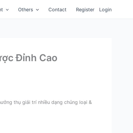
nt
Others
Contact
Register
Login
ược Đỉnh Cao
ưởng thụ giải trí nhiều dạng chủng loại &