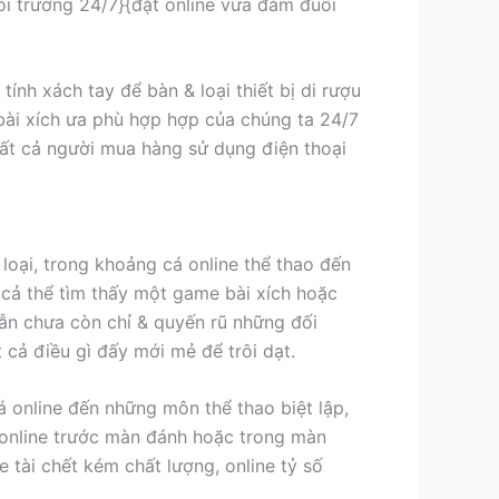
ôi trường 24/7}{đặt online vừa đắm đuối
nh xách tay để bàn & loại thiết bị di rượu
 bài xích ưa phù hợp hợp của chúng ta 24/7
tất cả người mua hàng sử dụng điện thoại
oại, trong khoảng cá online thể thao đến
t cả thể tìm thấy một game bài xích hoặc
vẫn chưa còn chỉ & quyến rũ những đối
t cả điều gì đấy mới mẻ để trôi dạt.
 online đến những môn thể thao biệt lập,
 online trước màn đánh hoặc trong màn
e tài chết kém chất lượng, online tỷ số