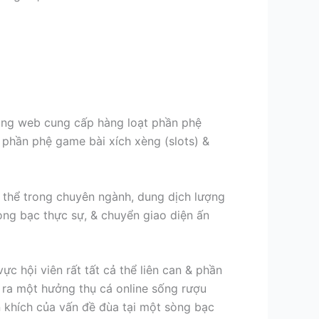
rang web cung cấp hàng loạt phần phệ
 phần phệ game bài xích xèng (slots) &
 thể trong chuyên ngành, dung dịch lượng
òng bạc thực sự, & chuyển giao diện ấn
c hội viên rất tất cả thể liên can & phần
n ra một hưởng thụ cá online sống rượu
n khích của vấn đề đùa tại một sòng bạc