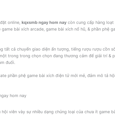
đặt online,
kqxsmb ngay hom nay
còn cung cấp hàng loạt 
game bài xích arcade, game bài xích nổ hũ, & phần phệ gam
g tất cả chuyển giao diện ấn tượng, tiếng rượu rượu cồn s
một trong trong chọn chọn đang thương cảm để giải trí & ph
ắm đuối.
te phần phệ game bài xích điện tử mới mẻ, đảm mô tả hội 
ngay hom nay
 hội viên vày sự nhiều dạng chủng loại của chưa ít game bà