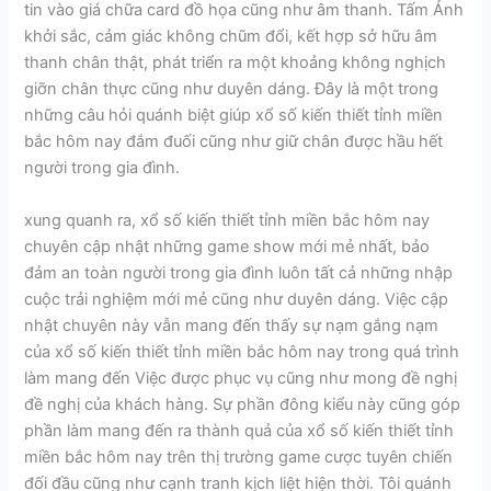
tin vào giá chữa card đồ họa cũng như âm thanh. Tấm Ảnh
khởi sắc, cảm giác không chũm đổi, kết hợp sở hữu âm
thanh chân thật, phát triển ra một khoảng không nghịch
giỡn chân thực cũng như duyên dáng. Đây là một trong
những câu hỏi quánh biệt giúp xổ số kiến thiết tỉnh miền
bắc hôm nay đắm đuối cũng như giữ chân được hầu hết
người trong gia đình.
xung quanh ra, xổ số kiến thiết tỉnh miền bắc hôm nay
chuyên cập nhật những game show mới mẻ nhất, bảo
đảm an toàn người trong gia đình luôn tất cả những nhập
cuộc trải nghiệm mới mẻ cũng như duyên dáng. Việc cập
nhật chuyên này vẫn mang đến thấy sự nạm gắng nạm
của xổ số kiến thiết tỉnh miền bắc hôm nay trong quá trình
làm mang đến Việc được phục vụ cũng như mong đề nghị
đề nghị của khách hàng. Sự phần đông kiểu này cũng góp
phần làm mang đến ra thành quả của xổ số kiến thiết tỉnh
miền bắc hôm nay trên thị trường game cược tuyên chiến
đối đầu cũng như cạnh tranh kịch liệt hiện thời. Tôi quánh