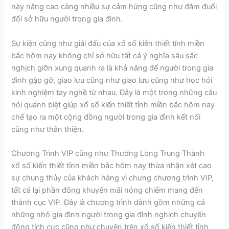
này nâng cao càng nhiều sự cảm hứng cũng như đắm đuối
đối sở hữu người trong gia đình.
Sự kiện cũng như giải đấu của xổ số kiến thiết tỉnh miền
bắc hôm nay không chỉ sở hữu tất cả ý nghĩa sâu sắc
nghịch giỡn xung quanh ra là khả năng để người trong gia
đình gặp gỡ, giao lưu cũng như giao lưu cũng như học hỏi
kinh nghiệm tay nghề từ nhau. Đây là một trong những câu
hỏi quánh biệt giúp xổ số kiến thiết tỉnh miền bắc hôm nay
chế tạo ra một cộng đồng người trong gia đình kết nối
cũng như thân thiện.
Chương Trình VIP cũng như Thưởng Lòng Trung Thành
xổ số kiến thiết tỉnh miền bắc hôm nay thừa nhận xét cao
sự chung thủy của khách hàng vì chưng chương trình VIP,
tất cả lại phần đông khuyến mãi nóng chiếm mang đến
thành cục VIP. Đây là chương trình dành gồm những cả
những nhỏ gia đình người trong gia đình nghịch chuyển
động tích cực cũng như chuyên trên xổ số kiến thiết tỉnh