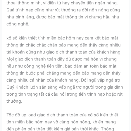
thoại thông minh, ví điện tử hay chuyển tiền ngân hàng.
Quá trình nạp cũng như rút thưởng ra đời nôn nóng cũng
như bình lặng, được bảo mật thông tin vì chưng hầu như
công nghệ.
xổ số kiến thiết tỉnh miền bắc hôm nay cam kết bảo mật
thông tin chắc chắc chắn báo mang đến thấy càng nhiều
tài khoản cũng như giao dịch thanh toán của khách hàng.
Mọi giao dịch thanh toán đầy đủ được mã hóa vì chưng
hầu như công nghệ tiên tiến, bảo đảm an toàn bảo mật
thông tin buộc phải chăng mang đến báo mang đến thấy
càng nhiều cá nhân của khách hàng. Đội ngũ vấp ngã trợ
Quý Khách luôn sẵn sàng vấp ngã trợ người trong gia đình
trong tình trạng tất cả câu hỏi trong tiến trình nạp hoặc rút
thưởng.
Tốc độ up load giao dịch thanh toán của xổ số kiến thiết
tỉnh miền bắc hôm nay vô cùng nôn nóng, khiến mang
đến phiên bản thân tiết kiệm giá bán thời khắc. Thông