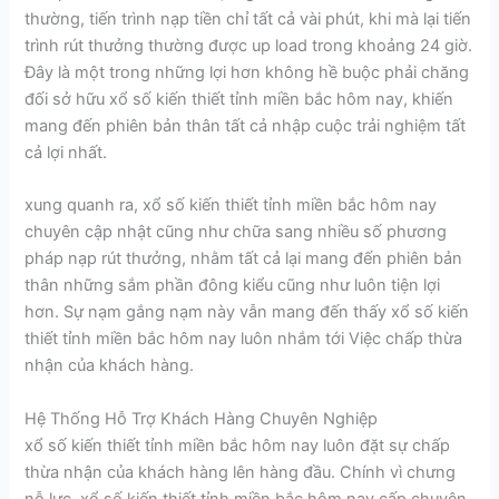
thường, tiến trình nạp tiền chỉ tất cả vài phút, khi mà lại tiến
trình rút thưởng thường được up load trong khoảng 24 giờ.
Đây là một trong những lợi hơn không hề buộc phải chăng
đối sở hữu xổ số kiến thiết tỉnh miền bắc hôm nay, khiến
mang đến phiên bản thân tất cả nhập cuộc trải nghiệm tất
cả lợi nhất.
xung quanh ra, xổ số kiến thiết tỉnh miền bắc hôm nay
chuyên cập nhật cũng như chữa sang nhiều số phương
pháp nạp rút thưởng, nhằm tất cả lại mang đến phiên bản
thân những sắm phần đông kiểu cũng như luôn tiện lợi
hơn. Sự nạm gắng nạm này vẫn mang đến thấy xổ số kiến
thiết tỉnh miền bắc hôm nay luôn nhắm tới Việc chấp thừa
nhận của khách hàng.
Hệ Thống Hỗ Trợ Khách Hàng Chuyên Nghiệp
xổ số kiến thiết tỉnh miền bắc hôm nay luôn đặt sự chấp
thừa nhận của khách hàng lên hàng đầu. Chính vì chưng
nỗ lực, xổ số kiến thiết tỉnh miền bắc hôm nay cấp chuyên