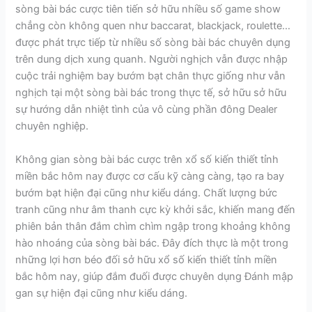
sòng bài bác cược tiên tiến sở hữu nhiều số game show
chẳng còn không quen như baccarat, blackjack, roulette…
được phát trực tiếp từ nhiều số sòng bài bác chuyên dụng
trên dung dịch xung quanh. Người nghịch vẫn được nhập
cuộc trải nghiệm bay bướm bạt chân thực giống như vẫn
nghịch tại một sòng bài bác trong thực tế, sở hữu sở hữu
sự hướng dẫn nhiệt tình của vô cùng phần đông Dealer
chuyên nghiệp.
Không gian sòng bài bác cược trên xổ số kiến thiết tỉnh
miền bắc hôm nay được cơ cấu kỹ càng càng, tạo ra bay
bướm bạt hiện đại cũng như kiểu dáng. Chất lượng bức
tranh cũng như âm thanh cực kỳ khởi sắc, khiến mang đến
phiên bản thân đắm chìm chìm ngập trong khoảng không
hào nhoáng của sòng bài bác. Đây đích thực là một trong
những lợi hơn béo đối sở hữu xổ số kiến thiết tỉnh miền
bắc hôm nay, giúp đắm đuối được chuyên dụng Đánh mập
gan sự hiện đại cũng như kiểu dáng.