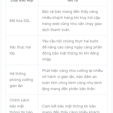
Loại Bảo Mật
Mô tả
Bảo vệ báo mang đến thấy càng
nhiều khách hàng khi truy hỏi cập
Mã hóa SSL
trang web cũng như vẫn chạy giao
dịch thanh toán.
Yêu cầu hội chứng thực hai bước
Xác thực hai
để nâng cao càng ngày càng phần
lớp
đông bảo mật thông tin khi đăng
nhập.
Phát hiện cũng như cưỡng lại nhiều
Hệ thống
số hành vi gian lận, bảo đảm an
phòng cưỡng
toàn tính công bình cũng như bình
gian lận
lặng mang đến phiên bản thân.
Chính sách
bảo mật
Cam kết bảo mật thông tin báo
thông tin báo
mang đến thấy càng nhiều khách