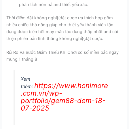
phân tích nôn nả and thiết yếu xác.
Thời điểm đặt không nghỉ}{đặt cược ưa thích hợp gồm
nhiều chiếc khả năng giúp cho thiết yếu thành viên tận
dụng được biển hết may mắn tác dụng thấp nhất and cải
thiện phiên bản lĩnh thắng không nghỉ}{đặt cược.
Rủi Ro Và Bước Giảm Thiểu Khi Chơi xổ số miền bắc ngày
mùng 1 tháng 8
Xem
https://www.honimore
thêm:
.com.vn/wp-
portfolio/gem88-dem-18-
07-2025