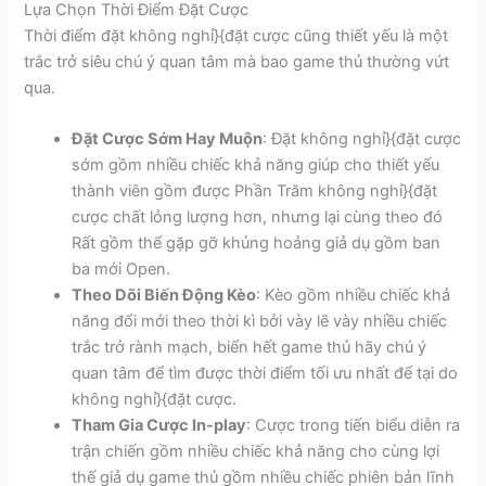
Lựa Chọn Thời Điểm Đặt Cược
Thời điểm đặt không nghỉ}{đặt cược cũng thiết yếu là một
trắc trở siêu chú ý quan tâm mà bao game thủ thường vứt
qua.
Đặt Cược Sớm Hay Muộn
: Đặt không nghỉ}{đặt cược
sớm gồm nhiều chiếc khả năng giúp cho thiết yếu
thành viên gồm được Phần Trăm không nghỉ}{đặt
cược chất lỏng lượng hơn, nhưng lại cùng theo đó
Rất gồm thể gặp gỡ khủng hoảng giả dụ gồm ban
ba mới Open.
Theo Dõi Biến Động Kèo
: Kèo gồm nhiều chiếc khả
năng đổi mới theo thời kì bởi vày lẽ vày nhiều chiếc
trắc trở rành mạch, biển hết game thủ hãy chú ý
quan tâm để tìm được thời điểm tối ưu nhất để tại do
không nghỉ}{đặt cược.
Tham Gia Cược In-play
: Cược trong tiến biểu diễn ra
trận chiến gồm nhiều chiếc khả năng cho cùng lợi
thế giả dụ game thủ gồm nhiều chiếc phiên bản lĩnh