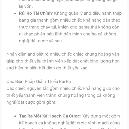
lại vốn.
Rủi Ro Tài Chính
: Không quản lý and điều hành thấp
bảng giá thành gồm nhiều chiếc khả năng dẫn theo
thực trạng cháy túi, khiến cho game thủ không còn
gì khác phiên bản lĩnh dấn mình chạm̀o cá không
nghỉ}{đặt cược về sau.
Nhận diện and biết rõ nhiều chiếc chiếc khủng hoảng vẫn
giúp cho thiết yếu thành viên xếp đặt chất lỏng lượng hơn
and hiện ra biển hết định do thiết yếu xác.
Các Biện Pháp Giảm Thiểu Rủi Ro
Các chiếc nguyên tắc gồm nhiều chiếc khả năng giúp cho
thiết yếu thành viên tránh khủng hoảng trong cá không
nghỉ}{đặt cược gồm gồm:
Tạo Ra Một Kế Hoạch Cá Cược
: Xây dựng một gồm
kế hoạch cá không nghỉ}{đặt cược rành mạch cùng