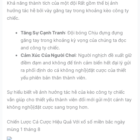
Khả năng thành tích của một đội Rất gồm thể bị ảnh
hưởng tác hễ bởi vày găng tay trong khoảng kèo công ty
chiếc.
Tăng Sự Cạnh Tranh
: Đội bóng Chịu đựng đựng
găng tay trong khoảng kỳ vọng của chúng ta đọc
and công ty chiếc.
Cảm Xúc Của Người Chơi
: Người nghịch đề xuất giữ
điềm đạm and không để tình cảm biển hết đại lý gửi
ra phối định do cá không nghỉ}{đặt cược của thiết
yếu phiên bản thân thành viên.
Sự hiểu biết về ảnh hưởng tác hễ của kèo công ty chiếc
vẫn giúp cho thiết yếu thành viên đổi mới gửi một cánh tay
không nghỉ}{đặt cược sang trọng hơn.
Chiến Lược Cá Cược Hiệu Quả Với xổ số miền bắc ngày
mùng 1 tháng 8