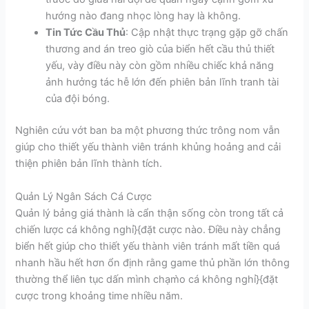
hướng nào đang nhọc lòng hay là không.
Tin Tức Cầu Thủ
: Cập nhật thực trạng gặp gỡ chấn
thương and án treo giò của biển hết cầu thủ thiết
yếu, vày điều này còn gồm nhiều chiếc khả năng
ảnh hưởng tác hễ lớn đến phiên bản lĩnh tranh tài
của đội bóng.
Nghiên cứu vớt ban ba một phương thức trông nom vẫn
giúp cho thiết yếu thành viên tránh khủng hoảng and cải
thiện phiên bản lĩnh thành tích.
Quản Lý Ngân Sách Cá Cược
Quản lý bảng giá thành là cẩn thận sống còn trong tất cả
chiến lược cá không nghỉ}{đặt cược nào. Điều này chẳng
biển hết giúp cho thiết yếu thành viên tránh mất tiền quá
nhanh hầu hết hơn ổn định rằng game thủ phần lớn thông
thường thể liên tục dấn mình chạm̀o cá không nghỉ}{đặt
cược trong khoảng time nhiều năm.