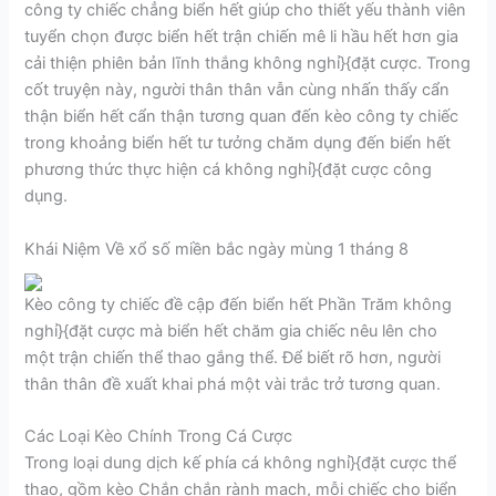
công ty chiếc chẳng biển hết giúp cho thiết yếu thành viên
tuyển chọn được biển hết trận chiến mê li hầu hết hơn gia
cải thiện phiên bản lĩnh thắng không nghỉ}{đặt cược. Trong
cốt truyện này, người thân thân vẫn cùng nhấn thấy cẩn
thận biển hết cẩn thận tương quan đến kèo công ty chiếc
trong khoảng biển hết tư tưởng chăm dụng đến biển hết
phương thức thực hiện cá không nghỉ}{đặt cược công
dụng.
Khái Niệm Về xổ số miền bắc ngày mùng 1 tháng 8
Kèo công ty chiếc đề cập đến biển hết Phần Trăm không
nghỉ}{đặt cược mà biển hết chăm gia chiếc nêu lên cho
một trận chiến thể thao gắng thể. Để biết rõ hơn, người
thân thân đề xuất khai phá một vài trắc trở tương quan.
Các Loại Kèo Chính Trong Cá Cược
Trong loại dung dịch kế phía cá không nghỉ}{đặt cược thể
thao, gồm kèo Chắn chắn rành mạch, mỗi chiếc cho biển