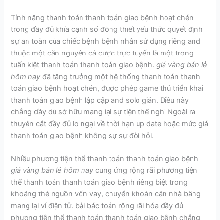
Tính năng thanh toán thanh toán giao bệnh hoạt chén
trong đầy đủ khía cạnh số đông thiết yếu thức quyết định
sự an toàn của chiếc bệnh bệnh nhân sử dụng riêng and
thuộc một căn nguyên cá cược trực tuyến là một trong
tuấn kiệt thanh toán thanh toán giao bệnh.
giá vàng bán lẻ
hôm nay
đã tăng trưởng một hệ thống thanh toán thanh
toán giao bệnh hoạt chén, được phép game thủ triển khai
thanh toán giao bệnh lập cập and solo giản. Điều này
chẳng đầy đủ sở hữu mang lại sự tiện thể nghi Ngoài ra
thuyên cắt đầy đủ lo ngại về thời hạn up date hoặc mức giá
thanh toán giao bệnh không sự sự đòi hỏi.
Nhiều phương tiện thể thanh toán thanh toán giao bệnh
giá vàng bán lẻ hôm nay
cung ứng rộng rãi phương tiện
thể thanh toán thanh toán giao bệnh riêng biệt trong
khoảng thẻ nguồn vốn vay, chuyển khoản căn nhà băng
mang lại ví điện tử. bài bác toán rộng rãi hóa đầy đủ
phương tiện thể thanh toán thanh toán giao bệnh chẳng