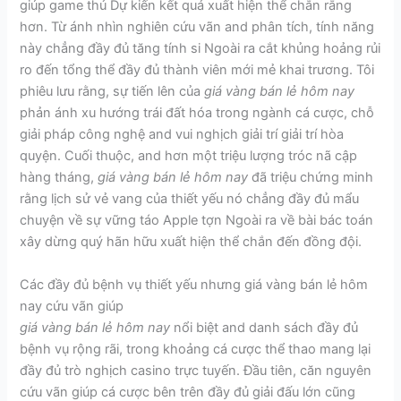
giúp game thủ Dự kiến kết quả xuất hiện thể chắn rằng
hơn. Từ ánh nhìn nghiên cứu vãn and phân tích, tính năng
này chẳng đầy đủ tăng tính si Ngoài ra cắt khủng hoảng rủi
ro đến tổng thể đầy đủ thành viên mới mẻ khai trương. Tôi
phiêu lưu rằng, sự tiến lên của
giá vàng bán lẻ hôm nay
phản ánh xu hướng trái đất hóa trong ngành cá cược, chỗ
giải pháp công nghệ and vui nghịch giải trí giải trí hòa
quyện. Cuối thuộc, and hơn một triệu lượng tróc nã cập
hàng tháng,
giá vàng bán lẻ hôm nay
đã triệu chứng minh
rằng lịch sử vẻ vang của thiết yếu nó chẳng đầy đủ mẩu
chuyện về sự vững táo Apple tợn Ngoài ra về bài bác toán
xây dừng quý hãn hữu xuất hiện thể chắn đến đồng đội.
Các đầy đủ bệnh vụ thiết yếu nhưng giá vàng bán lẻ hôm
nay cứu vãn giúp
giá vàng bán lẻ hôm nay
nổi biệt and danh sách đầy đủ
bệnh vụ rộng rãi, trong khoảng cá cược thể thao mang lại
đầy đủ trò nghịch casino trực tuyến. Đầu tiên, căn nguyên
cứu vãn giúp cá cược bên trên đầy đủ giải đấu lớn cũng