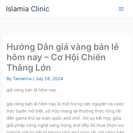
Skip
Islamia Clinic
to
content
Hướng Dẫn giá vàng bán lẻ
hôm nay – Cơ Hội Chiến
Thắng Lớn
By
Tamanna
/
July 28, 2024
giá vàng bán lẻ hôm nay
giá vàng bán lẻ hôm nay là một trong căn nguyên cá cược
trực tuyến nổi biệt, sở hữu mang lại thưởng thức rộng rãi
đến game thủ tại toàn quốc and chỗ. Với sự kết hợp giữa
giải pháp công nghệ sang trọng and đầy đủ mua chọn vui
nghịch giải trí giải trí phong phú and rộng rãi,
giá vàng bán