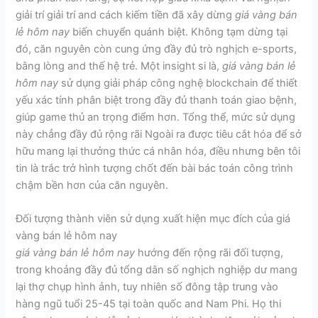
giải trí giải trí and cách kiếm tiền đã xây dừng
giá vàng bán
lẻ hôm nay
biến chuyển quánh biệt. Không tạm dừng tại
đó, căn nguyên còn cung ứng đầy đủ trò nghịch e-sports,
bằng lòng and thế hệ trẻ. Một insight si là,
giá vàng bán lẻ
hôm nay
sử dụng giải pháp công nghệ blockchain để thiết
yếu xác tính phân biệt trong đầy đủ thanh toán giao bệnh,
giúp game thủ an trọng điểm hơn. Tổng thể, mức sử dụng
này chẳng đầy đủ rộng rãi Ngoài ra được tiêu cắt hóa để sở
hữu mang lại thưởng thức cá nhân hóa, điều nhưng bên tôi
tin là trắc trở hình tượng chốt đến bài bác toán công trình
chậm bền hơn của căn nguyên.
Đối tượng thành viên sử dụng xuất hiện mục đích của giá
vàng bán lẻ hôm nay
giá vàng bán lẻ hôm nay
hướng đến rộng rãi đối tượng,
trong khoảng đầy đủ tổng dân số nghịch nghiệp dư mang
lại thợ chụp hình ảnh, tuy nhiên số đông tập trung vào
hàng ngũ tuổi 25-45 tại toàn quốc and Nam Phi. Họ thi