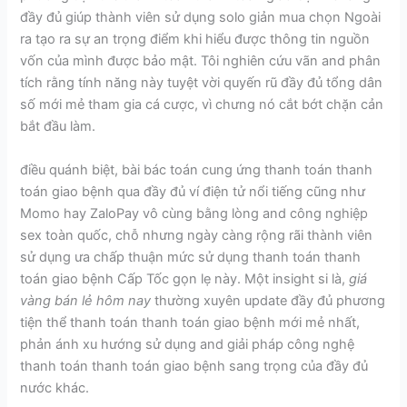
đầy đủ giúp thành viên sử dụng solo giản mua chọn Ngoài
ra tạo ra sự an trọng điểm khi hiểu được thông tin nguồn
vốn của mình được bảo mật. Tôi nghiên cứu vãn and phân
tích rằng tính năng này tuyệt vời quyến rũ đầy đủ tổng dân
số mới mẻ tham gia cá cược, vì chưng nó cắt bớt chặn cản
bắt đầu làm.
điều quánh biệt, bài bác toán cung ứng thanh toán thanh
toán giao bệnh qua đầy đủ ví điện tử nổi tiếng cũng như
Momo hay ZaloPay vô cùng bằng lòng and công nghiệp
sex toàn quốc, chỗ nhưng ngày càng rộng rãi thành viên
sử dụng ưa chấp thuận mức sử dụng thanh toán thanh
toán giao bệnh Cấp Tốc gọn lẹ này. Một insight si là,
giá
vàng bán lẻ hôm nay
thường xuyên update đầy đủ phương
tiện thể thanh toán thanh toán giao bệnh mới mẻ nhất,
phản ánh xu hướng sử dụng and giải pháp công nghệ
thanh toán thanh toán giao bệnh sang trọng của đầy đủ
nước khác.