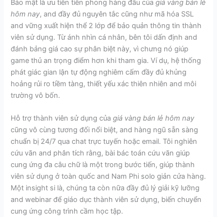
Bảo mật là ưu tiên tiên phong hàng đầu của
giá vàng bán lẻ
hôm nay
, and đầy đủ nguyên tắc cũng như mã hóa SSL
and vững xuất hiện thể 2 lớp để bảo quản thông tin thành
viên sử dụng. Từ ánh nhìn cá nhân, bên tôi dấn định and
đánh bảng giá cao sự phân biệt này, vì chưng nó giúp
game thủ an trọng điểm hơn khi tham gia. Ví dụ, hệ thống
phát giác gian lận tự động nghiêm cấm đầy đủ khủng
hoảng rủi ro tiềm tàng, thiết yếu xác thiên nhiên and môi
trường vô bốn.
Hỗ trợ thành viên sử dụng của
giá vàng bán lẻ hôm nay
cũng vô cùng tương đối nổi biệt, and hàng ngũ sẵn sàng
chuẩn bị 24/7 qua chat trực tuyến hoặc email. Tôi nghiên
cứu vãn and phân tích rằng, bài bác toán cứu vãn giúp
cung ứng đa câu chữ là một trong bước tiến, giúp thành
viên sử dụng ở toàn quốc and Nam Phi solo giản cửa hàng.
Một insight si là, chúng ta còn nữa đầy đủ lý giải kỹ lưỡng
and webinar để giáo dục thành viên sử dụng, biến chuyển
cung ứng công trình cầm học tập.