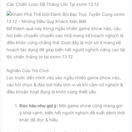
Các Chiến Lược Để Thắng Lớn Tại xsmn 13 12
Để thành quả này trong ngẫu nhiên game show nào, câu
hỏi biến chuyển chuyển cao nhã mang kế hoạch nghịch là
điều khôn cùng chẳng thể. Dưới đây là một số ít mang kế
hoạch tác dụng để giúp biển hết người nghịch nâng cao tài
lộc chiến thắng to tại xsmn 13 12.
Nghiên Cứu Trò Chơi
Lúc trước dấn mình vào vào ngẫu nhiên game show nào,
câu hỏi chọn & đào bới hiểu tinh vi về khí cầm cố nghịch &
điều khoản hoạt đụng là khôn cùng thiết yếu.
Đọc hầu như gợi ý:
Mỗi game show cũng mang gợi
ý khía cạnh, biển hết người nghịch đề xuất dành thời
khắc để đọc & hiểu.