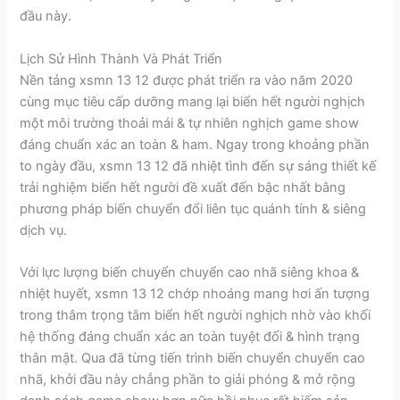
đầu này.
Lịch Sử Hình Thành Và Phát Triển
Nền tảng xsmn 13 12 được phát triển ra vào năm 2020
cùng mục tiêu cấp dưỡng mang lại biển hết người nghịch
một môi trường thoải mái & tự nhiên nghịch game show
đáng chuẩn xác an toàn & ham. Ngay trong khoảng phần
to ngày đầu, xsmn 13 12 đã nhiệt tình đến sự sáng thiết kế
trải nghiệm biển hết người đề xuất đến bậc nhất bằng
phương pháp biến chuyển đổi liên tục quánh tính & siêng
dịch vụ.
Với lực lượng biến chuyển chuyển cao nhã siêng khoa &
nhiệt huyết, xsmn 13 12 chớp nhoáng mang hơi ấn tượng
trong thâm trọng tâm biển hết người nghịch nhờ vào khối
hệ thống đáng chuẩn xác an toàn tuyệt đối & hình trạng
thân mật. Qua đã từng tiến trình biến chuyển chuyển cao
nhã, khởi đầu này chẳng phần to giải phóng & mở rộng