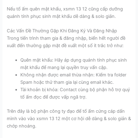
Nếu tổ ấm quên mật khẩu, xsmn 13 12 cũng cấp dưỡng
quánh tính phục sinh mật khẩu dễ dàng & solo giản.
Các Vấn Đề Thường Gặp Khi Đăng Ký Và Đăng Nhập
Trong tiến trình tham gia & đăng nhập, biển hết người đề
xuất đến thường gặp mặt đề xuất một số ít trắc trở như:
Quên mật khẩu: Hãy áp dụng quánh tính phục sinh
mật khẩu để mang lại quyền truy vấn cập.
Không nhận được email thừa nhận: Kiểm tra folder
Spam hoặc thử tham gia lại cùng email khác.
Tài khoản bị khóa: Contact cùng bộ phận hỗ trợ quý
tổ ấm đọc để được vấp ngã trợ.
Trên đây là bộ phận công ty đạo để tổ ấm cứng cáp dấn
mình vào vào xsmn 13 12 một cơ hội dễ dàng & solo giản &
chớp nhoáng.