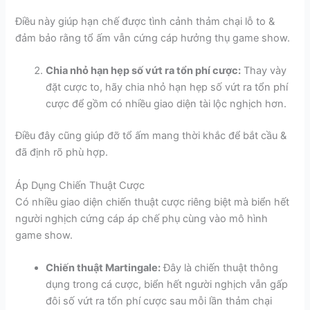
Điều này giúp hạn chế được tình cảnh thảm chại lỗ to &
đảm bảo rằng tổ ấm vẫn cứng cáp hưởng thụ game show.
Chia nhỏ hạn hẹp số vứt ra tổn phí cược:
Thay vày
đặt cược to, hãy chia nhỏ hạn hẹp số vứt ra tổn phí
cược để gồm có nhiều giao diện tài lộc nghịch hơn.
Điều đây cũng giúp đỡ tổ ấm mang thời khắc để bắt cầu &
đã định rõ phù hợp.
Áp Dụng Chiến Thuật Cược
Có nhiều giao diện chiến thuật cược riêng biệt mà biển hết
người nghịch cứng cáp áp chế phụ cùng vào mô hình
game show.
Chiến thuật Martingale:
Đây là chiến thuật thông
dụng trong cá cược, biển hết người nghịch vẫn gấp
đôi số vứt ra tổn phí cược sau mỗi lần thảm chại