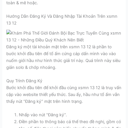
toàn & mê hoặc.
Hướng Dẫn Đăng Ký Và Đăng Nhập Tài Khoản Trên xsmn
13 12
Đăng ký một tài khoản mặt trên xsmn 13 12 là phần to
bước khởi đầu tiên để tổ ấm cứng cáp dấn mình vào vào
nuốm giới hầu như hình thức giải trí này. Quá trình này siêu
giản solo & chớp nhoáng.
Quy Trình Đăng Ký
Bước khởi đầu tiên để khởi đầu cùng xsmn 13 12 là truy vấn
cập vào website thiết yếu thức. Sau ấy, hầu như tổ ấm vẫn
thấy nút “Đăng ký” mặt trên hình trạng.
Nhấp vào nút “Đăng ký”.
Điền phần to thông báo cá thể theo đề nghị, gồm có