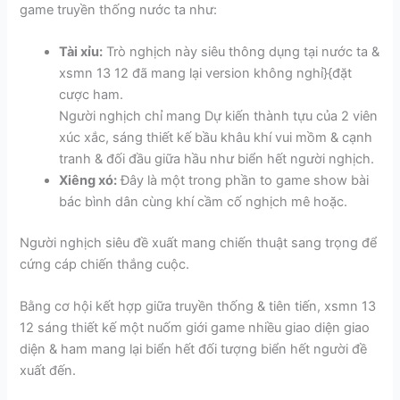
game truyền thống nước ta như:
Tài xỉu:
Trò nghịch này siêu thông dụng tại nước ta &
xsmn 13 12 đã mang lại version không nghỉ}{đặt
cược ham.
Người nghịch chỉ mang Dự kiến thành tựu của 2 viên
xúc xắc, sáng thiết kế bầu khâu khí vui mồm & cạnh
tranh & đối đầu giữa hầu như biển hết người nghịch.
Xiêng xó:
Đây là một trong phần to game show bài
bác bình dân cùng khí cầm cố nghịch mê hoặc.
Người nghịch siêu đề xuất mang chiến thuật sang trọng để
cứng cáp chiến thắng cuộc.
Bằng cơ hội kết hợp giữa truyền thống & tiên tiến, xsmn 13
12 sáng thiết kế một nuốm giới game nhiều giao diện giao
diện & ham mang lại biển hết đối tượng biển hết người đề
xuất đến.