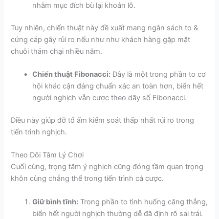
nhằm mục đích bù lại khoản lỗ.
Tuy nhiên, chiến thuật này đề xuất mang ngân sách to &
cứng cáp gây rủi ro nếu như như khách hàng gặp mặt
chuỗi thảm chại nhiều năm.
Chiến thuật Fibonacci:
Đây là một trong phần to cơ
hội khác cận đáng chuẩn xác an toàn hơn, biển hết
người nghịch vẫn cược theo dãy số Fibonacci.
Điều này giúp đỡ tổ ấm kiểm soát thấp nhất rủi ro trong
tiến trình nghịch.
Theo Dõi Tâm Lý Chơi
Cuối cùng, trọng tâm ý nghịch cũng đóng tầm quan trọng
khôn cùng chẳng thể trong tiến trình cá cược.
Giữ bình tĩnh:
Trong phần to tình huống căng thẳng,
biển hết người nghịch thường dễ đã định rõ sai trái.