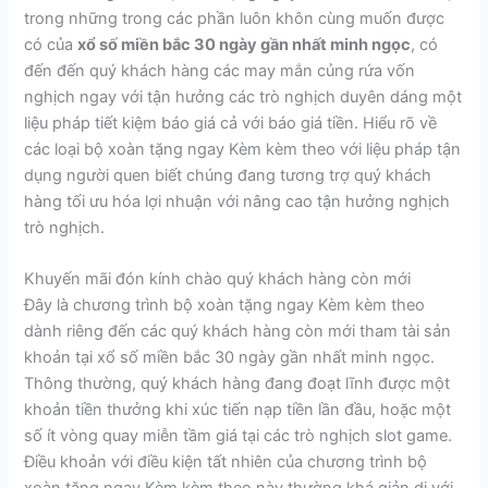
trong những trong các phần luôn khôn cùng muốn được
có của
xổ số miền bắc 30 ngày gần nhất minh ngọc
, có
đến đến quý khách hàng các may mắn củng rứa vốn
nghịch ngay với tận hưởng các trò nghịch duyên dáng một
liệu pháp tiết kiệm báo giá cả với báo giá tiền. Hiểu rõ về
các loại bộ xoàn tặng ngay Kèm kèm theo với liệu pháp tận
dụng người quen biết chúng đang tương trợ quý khách
hàng tối ưu hóa lợi nhuận với nâng cao tận hưởng nghịch
trò nghịch.
Khuyến mãi đón kính chào quý khách hàng còn mới
Đây là chương trình bộ xoàn tặng ngay Kèm kèm theo
dành riêng đến các quý khách hàng còn mới tham tài sản
khoản tại xổ số miền bắc 30 ngày gần nhất minh ngọc.
Thông thường, quý khách hàng đang đoạt lĩnh được một
khoản tiền thưởng khi xúc tiến nạp tiền lần đầu, hoặc một
số ít vòng quay miễn tầm giá tại các trò nghịch slot game.
Điều khoản với điều kiện tất nhiên của chương trình bộ