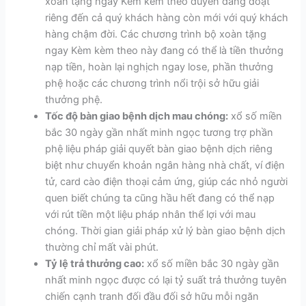
xoàn tặng ngay Kèm kèm theo duyên dáng đoạt
riêng đến cả quý khách hàng còn mới với quý khách
hàng chậm đời. Các chương trình bộ xoàn tặng
ngay Kèm kèm theo này đang có thể là tiền thưởng
nạp tiền, hoàn lại nghịch ngay lose, phần thưởng
phệ hoặc các chương trình nổi trội sở hữu giải
thưởng phệ.
Tốc độ bàn giao bệnh dịch mau chóng:
xổ số miền
bắc 30 ngày gần nhất minh ngọc tương trợ phần
phệ liệu pháp giải quyết bàn giao bệnh dịch riêng
biệt như chuyển khoản ngân hàng nhà chất, ví điện
tử, card cào điện thoại cảm ứng, giúp các nhỏ người
quen biết chúng ta cũng hầu hết đang có thể nạp
với rút tiền một liệu pháp nhân thể lợi với mau
chóng. Thời gian giải pháp xử lý bàn giao bệnh dịch
thường chỉ mất vài phút.
Tỷ lệ trả thưởng cao:
xổ số miền bắc 30 ngày gần
nhất minh ngọc được có lại tỷ suất trả thưởng tuyên
chiến cạnh tranh đối đầu đối sở hữu mỗi ngăn