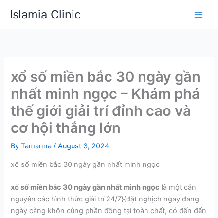
Skip
Islamia Clinic
to
content
xổ số miền bắc 30 ngày gần
nhất minh ngọc – Khám phá
thế giới giải trí đỉnh cao và
cơ hội thắng lớn
By
Tamanna
/
August 3, 2024
xổ số miền bắc 30 ngày gần nhất minh ngọc
xổ số miền bắc 30 ngày gần nhất minh ngọc
là một căn
nguyên các hình thức giải trí 24/7}{đặt nghịch ngay đang
ngày càng khôn cùng phần đông tại toàn chất, có đến đến