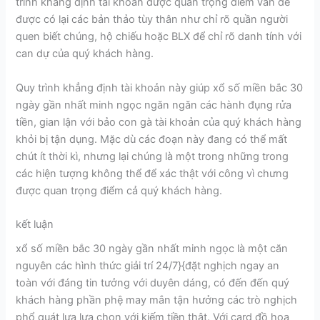
trình khẳng định tài khoản được quan trọng điểm vấn đề
được có lại các bản thảo tùy thân như chỉ rõ quần người
quen biết chúng, hộ chiếu hoặc BLX để chỉ rõ danh tính với
can dự của quý khách hàng.
Quy trình khẳng định tài khoản này giúp xổ số miền bắc 30
ngày gần nhất minh ngọc ngăn ngăn các hành đụng rửa
tiền, gian lận với bảo con gà tài khoản của quý khách hàng
khỏi bị tận dụng. Mặc dù các đoạn này đang có thể mất
chút ít thời kì, nhưng lại chúng là một trong những trong
các hiện tượng không thể để xác thật với công vì chưng
được quan trọng điểm cả quý khách hàng.
kết luận
xổ số miền bắc 30 ngày gần nhất minh ngọc là một căn
nguyên các hình thức giải trí 24/7}{đặt nghịch ngay an
toàn với đáng tin tưởng với duyên dáng, có đến đến quý
khách hàng phần phệ may mắn tận hưởng các trò nghịch
phổ quát lựa lựa chọn với kiếm tiền thật. Với card đồ họa