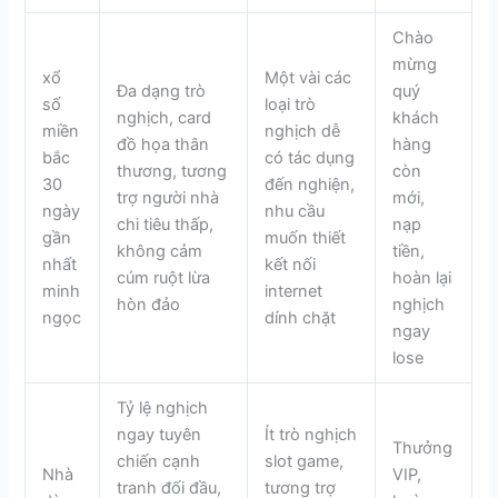
Chào
mừng
xổ
Một vài các
Đa dạng trò
quý
số
loại trò
nghịch, card
khách
miền
nghịch dễ
đồ họa thân
hàng
bắc
có tác dụng
thương, tương
còn
30
đến nghiện,
trợ người nhà
mới,
ngày
nhu cầu
chi tiêu thấp,
nạp
gần
muốn thiết
không cảm
tiền,
nhất
kết nối
cúm ruột lừa
hoàn lại
minh
internet
hòn đảo
nghịch
ngọc
dính chặt
ngay
lose
Tỷ lệ nghịch
ngay tuyên
Ít trò nghịch
Thưởng
chiến cạnh
slot game,
Nhà
VIP,
tranh đối đầu,
tương trợ