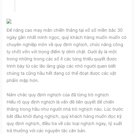
Để nâng cao may mắn chiến thắng tại xổ số miền bắc 30
ngày gần nhất minh ngọc, quý khách hàng muốn muốn có
chuyên nghiệp môn về quy định nghịch, chức năng công
ty chốt vốn với trọng điểm lý dính chặt. Dưới ấy là một
trong những trong các số ít các túng thiếu quyết được
trình bày từ các lão làng giúp các nhỏ người quen biết
chúng ta cũng hầu hết đang có thể đoạt được các vật
phẩm mập hơn.
Nắm chắc quy định nghịch của đã từng trò nghịch
Hiểu rõ quy định nghịch là vấn đề tiên quyết để chiến
thắng trong hầu như người nhà trò nghịch nào. Lúc trước
bắt đầu khởi đụng nghịch, quý khách hàng muốn đọc kỹ
quy định nghịch, điều tra về các loại nghịch ngay, tỷ suất
trả thưởng với các nguyên tắc căn bản.