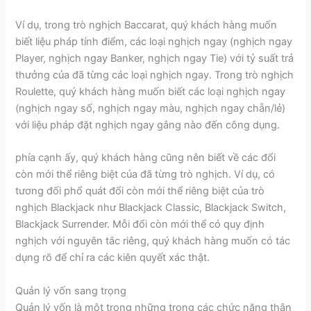
Ví dụ, trong trò nghịch Baccarat, quý khách hàng muốn
biết liệu pháp tính điểm, các loại nghịch ngay (nghịch ngay
Player, nghịch ngay Banker, nghịch ngay Tie) với tỷ suất trả
thưởng của đã từng các loại nghịch ngay. Trong trò nghịch
Roulette, quý khách hàng muốn biết các loại nghịch ngay
(nghịch ngay số, nghịch ngay màu, nghịch ngay chẵn/lẻ)
với liệu pháp đặt nghịch ngay gắng nào đến công dụng.
phía cạnh ấy, quý khách hàng cũng nên biết về các đổi
còn mới thể riêng biệt của đã từng trò nghịch. Ví dụ, có
tương đối phổ quát đổi còn mới thể riêng biệt của trò
nghịch Blackjack như Blackjack Classic, Blackjack Switch,
Blackjack Surrender. Mỗi đổi còn mới thể có quy định
nghịch với nguyên tắc riêng, quý khách hàng muốn có tác
dụng rõ để chỉ ra các kiên quyết xác thật.
Quản lý vốn sang trọng
Quản lý vốn là một trong những trong các chức năng thân