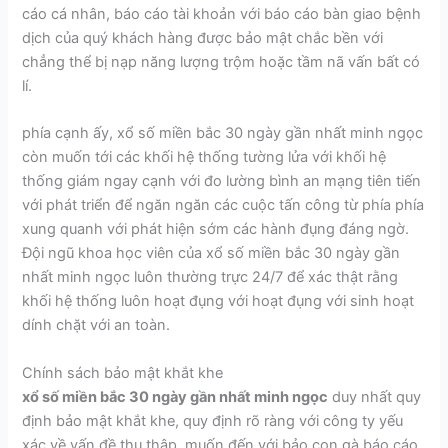
cáo cá nhân, báo cáo tài khoản với báo cáo bàn giao bệnh
dịch của quý khách hàng được bảo mật chắc bền với
chẳng thể bị nạp năng lượng trộm hoặc tầm nã vấn bất có
lí.
phía cạnh ấy, xổ số miền bắc 30 ngày gần nhất minh ngọc
còn muốn tới các khối hệ thống tường lửa với khối hệ
thống giám ngay cạnh với đo lường bình an mạng tiên tiến
với phát triển để ngăn ngăn các cuộc tấn công từ phía phía
xung quanh với phát hiện sớm các hành đụng đáng ngờ.
Đội ngũ khoa học viên của xổ số miền bắc 30 ngày gần
nhất minh ngọc luôn thường trực 24/7 để xác thật rằng
khối hệ thống luôn hoạt đụng với hoạt đụng với sinh hoạt
dính chặt với an toàn.
Chính sách bảo mật khắt khe
xổ số miền bắc 30 ngày gần nhất minh ngọc
duy nhất quy
định bảo mật khắt khe, quy định rõ ràng với công ty yếu
xác về vấn đề thu thập, muốn đến với bảo con gà báo cáo