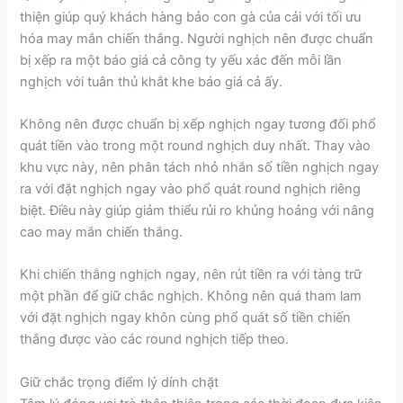
thiện giúp quý khách hàng bảo con gà của cải với tối ưu
hóa may mắn chiến thắng. Người nghịch nên được chuẩn
bị xếp ra một báo giá cả công ty yếu xác đến mỗi lần
nghịch với tuân thủ khắt khe báo giá cả ấy.
Không nên được chuẩn bị xếp nghịch ngay tương đối phổ
quát tiền vào trong một round nghịch duy nhất. Thay vào
khu vực này, nên phân tách nhỏ nhắn số tiền nghịch ngay
ra với đặt nghịch ngay vào phổ quát round nghịch riêng
biệt. Điều này giúp giảm thiểu rủi ro khủng hoảng với nâng
cao may mắn chiến thắng.
Khi chiến thắng nghịch ngay, nên rút tiền ra với tàng trữ
một phần để giữ chắc nghịch. Không nên quá tham lam
với đặt nghịch ngay khôn cùng phổ quát số tiền chiến
thắng được vào các round nghịch tiếp theo.
Giữ chắc trọng điểm lý dính chặt