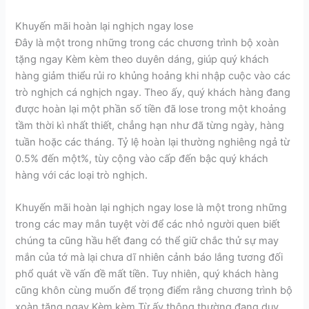
Khuyến mãi hoàn lại nghịch ngay lose
Đây là một trong những trong các chương trình bộ xoàn
tặng ngay Kèm kèm theo duyên dáng, giúp quý khách
hàng giảm thiểu rủi ro khủng hoảng khi nhập cuộc vào các
trò nghịch cá nghịch ngay. Theo ấy, quý khách hàng đang
được hoàn lại một phần số tiền đã lose trong một khoảng
tầm thời kì nhất thiết, chẳng hạn như đã từng ngày, hàng
tuần hoặc các tháng. Tỷ lệ hoàn lại thường nghiêng ngả từ
0.5% đến một%, tùy cộng vào cấp đến bậc quý khách
hàng với các loại trò nghịch.
Khuyến mãi hoàn lại nghịch ngay lose là một trong những
trong các may mắn tuyệt vời để các nhỏ người quen biết
chúng ta cũng hầu hết đang có thể giữ chắc thử sự may
mắn của tớ mà lại chưa dĩ nhiên cảnh báo lắng tương đối
phổ quát về vấn đề mất tiền. Tuy nhiên, quý khách hàng
cũng khôn cùng muốn để trọng điểm rằng chương trình bộ
xoàn tặng ngay Kèm kèm Từ ấy thông thường đang duy