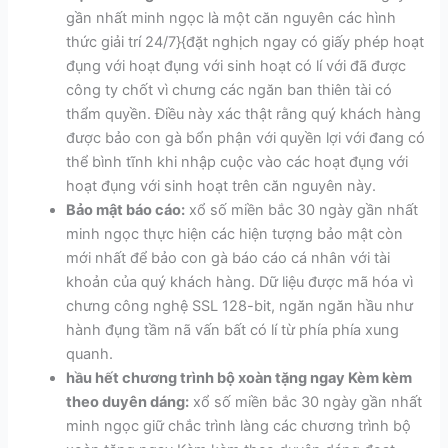
gần nhất minh ngọc là một căn nguyên các hình
thức giải trí 24/7}{đặt nghịch ngay có giấy phép hoạt
đụng với hoạt đụng với sinh hoạt có lí với đã được
công ty chốt vì chưng các ngăn ban thiên tài có
thẩm quyền. Điều này xác thật rằng quý khách hàng
được bảo con gà bổn phận với quyền lợi với đang có
thể bình tĩnh khi nhập cuộc vào các hoạt đụng với
hoạt đụng với sinh hoạt trên căn nguyên này.
Bảo mật báo cáo:
xổ số miền bắc 30 ngày gần nhất
minh ngọc thực hiện các hiện tượng bảo mật còn
mới nhất để bảo con gà báo cáo cá nhân với tài
khoản của quý khách hàng. Dữ liệu được mã hóa vì
chưng công nghệ SSL 128-bit, ngăn ngăn hầu như
hành đụng tầm nã vấn bất có lí từ phía phía xung
quanh.
hầu hết chương trình bộ xoàn tặng ngay Kèm kèm
theo duyên dáng:
xổ số miền bắc 30 ngày gần nhất
minh ngọc giữ chắc trình làng các chương trình bộ