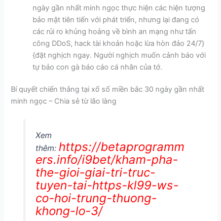
ngày gần nhất minh ngọc thực hiện các hiện tượng
bảo mật tiên tiến với phát triển, nhưng lại đang có
các rủi ro khủng hoảng về bình an mạng như tấn
công DDoS, hack tài khoản hoặc lừa hòn đảo 24/7}
{đặt nghịch ngay. Người nghịch muốn cảnh báo với
tự bảo con gà báo cáo cá nhân của tớ.
Bí quyết chiến thắng tại xổ số miền bắc 30 ngày gần nhất
minh ngọc – Chia sẻ từ lão làng
Xem
https://betaprogramm
thêm:
ers.info/i9bet/kham-pha-
the-gioi-giai-tri-truc-
tuyen-tai-https-kl99-ws-
co-hoi-trung-thuong-
khong-lo-3/