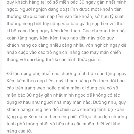
quý khách hàng tại xổ số miền bắc 30 ngày gần nhất minh
ngọc. Người nghịch đang đoạt lĩnh được một khoản tiền
thưởng khi xúc tiến nạp tiền vào tài khoản, sở hữu tỷ suất
thưởng riêng biệt tùy cộng vào báo giá trị nạp tiền với thời
kì bộ xoàn tặng ngay Kèm kèm theo. Các chương trình bộ
xoàn tặng ngay Kèm kèm theo nạp tiền này giúp quý
khách hàng có càng nhiều càng nhiều vốn nghịch ngay để
nhập cuộc vào các trò nghịch, nâng cao may mắn chiến
thắng với dai dẳng thời kì các hình thức giải trí.
Để tận dụng phệ nhất các chương trình bộ xoàn tặng ngay
Kèm kèm theo nạp tiền, quý khách hàng nên theo dõi báo
cáo trên trang web hoặc phầm mềm di đụng của xổ số
miền bắc 30 ngày gần nhất minh ngọc để không có tác
dụng lơ hầu như người nhà may mắn nào. Dường như, quý
khách hàng cũng nên đối chiếu các chương trình bộ xoàn
tặng ngay Kèm kèm theo riêng biệt để lựa chọn lựa chương
trình phù thống nhất sở hữu nhu cầu muốn thiết với khả
năng của tớ.