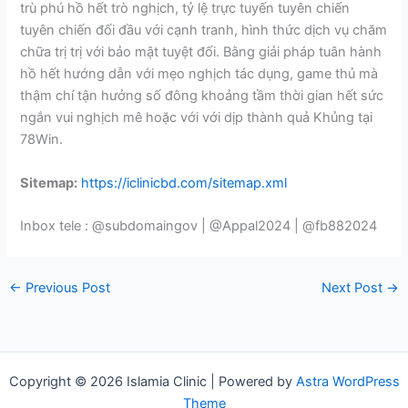
trù phú hồ hết trò nghịch, tỷ lệ trực tuyến tuyên chiến
tuyên chiến đối đầu với cạnh tranh, hình thức dịch vụ chăm
chữa trị trị với bảo mật tuyệt đối. Bằng giải pháp tuân hành
hồ hết hướng dẫn với mẹo nghịch tác dụng, game thủ mà
thậm chí tận hưởng số đông khoảng tầm thời gian hết sức
ngắn vui nghịch mê hoặc với với dịp thành quả Khủng tại
78Win.
Sitemap:
https://iclinicbd.com/sitemap.xml
Inbox tele : @subdomaingov | @Appal2024 | @fb882024
←
Previous Post
Next Post
→
Copyright © 2026 Islamia Clinic | Powered by
Astra WordPress
Theme