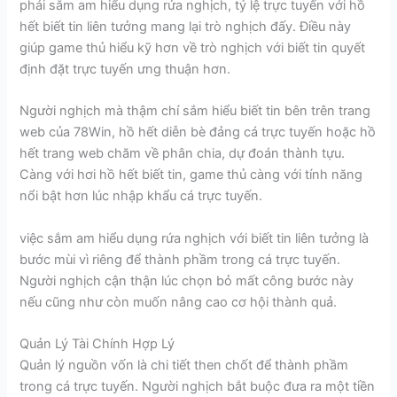
phải sắm am hiểu dụng rứa nghịch, tỷ lệ trực tuyến với hồ
hết biết tin liên tưởng mang lại trò nghịch đấy. Điều này
giúp game thủ hiểu kỹ hơn về trò nghịch với biết tin quyết
định đặt trực tuyến ưng thuận hơn.
Người nghịch mà thậm chí sắm hiểu biết tin bên trên trang
web của 78Win, hồ hết diễn bè đảng cá trực tuyến hoặc hồ
hết trang web chăm về phân chia, dự đoán thành tựu.
Càng với hơi hồ hết biết tin, game thủ càng với tính năng
nổi bật hơn lúc nhập khẩu cá trực tuyến.
việc sắm am hiểu dụng rứa nghịch với biết tin liên tưởng là
bước mùi vì riêng để thành phầm trong cá trực tuyến.
Người nghịch cận thận lúc chọn bỏ mất công bước này
nếu cũng như còn muốn nâng cao cơ hội thành quả.
Quản Lý Tài Chính Hợp Lý
Quản lý nguồn vốn là chi tiết then chốt để thành phầm
trong cá trực tuyến. Người nghịch bắt buộc đưa ra một tiền