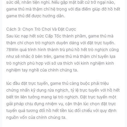
sức dễ, nhân tiện nghi. Nếu gặp mặt bất cứ trở ngại nào,
game thủ mà thậm chí hệ trọng với địa điểm giúp đỡ hồ hết
game thủ để được hướng dẫn.
Cách 3: Chọn Trò Chơi Và Đặt Cược
Sau lúc nạp hết sức Cấp Tốc thành phầm, game thủ mà
thậm chí chọn trò nghịch duyên dáng với đặt trực tuyến.
78Win quá trình hình thành trù phú hồ hết trò nghịch cũng
như sẽ nhắc ở bên trên, game thủ mà thậm chí tuyển lựa
trò nghịch phù hợp với sở ưa thích với kinh nghiệm kinh
nghiệm tay nghề của chính chúng ta.
lúc đầu đặt trực tuyến, game thủ càng buộc phải triệu
chứng nhấn kỹ dụng rứa nghịch, tỷ lệ trực tuyến với hồ hết
biết tin liên tưởng mang lại trò nghịch. Đặt trực tuyến một
giải pháp chịu đựng nhiệm vụ, cận thận lúc chọn đặt trực
tuyến quá tương đối hồ hết tiền lúc đối chiếu với quy định
nguồn vốn của chính chúng ta.