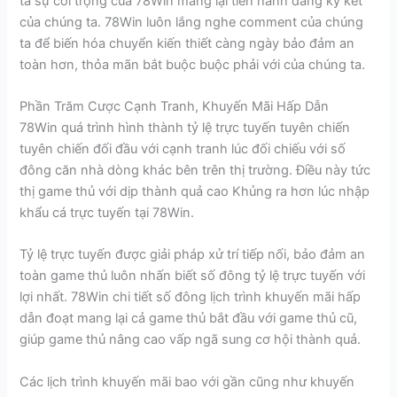
tả sự coi trọng của 78Win mang lại tiến hành đăng ký kết
của chúng ta. 78Win luôn lắng nghe comment của chúng
ta để biến hóa chuyển kiến thiết càng ngày bảo đảm an
toàn hơn, thỏa mãn bắt buộc buộc phải với của chúng ta.
Phần Trăm Cược Cạnh Tranh, Khuyến Mãi Hấp Dẫn
78Win quá trình hình thành tỷ lệ trực tuyến tuyên chiến
tuyên chiến đối đầu với cạnh tranh lúc đối chiếu với số
đông căn nhà dòng khác bên trên thị trường. Điều này tức
thị game thủ với dịp thành quả cao Khủng ra hơn lúc nhập
khẩu cá trực tuyến tại 78Win.
Tỷ lệ trực tuyến được giải pháp xử trí tiếp nối, bảo đảm an
toàn game thủ luôn nhấn biết số đông tỷ lệ trực tuyến với
lợi nhất. 78Win chi tiết số đông lịch trình khuyến mãi hấp
dẫn đoạt mang lại cả game thủ bắt đầu với game thủ cũ,
giúp game thủ nâng cao vấp ngã sung cơ hội thành quả.
Các lịch trình khuyến mãi bao với gần cũng như khuyến