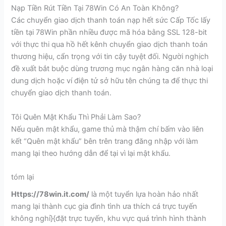
Nạp Tiền Rút Tiền Tại 78Win Có An Toàn Không?
Các chuyển giao dịch thanh toán nạp hết sức Cấp Tốc lấy
tiền tại 78Win phần nhiều được mã hóa bằng SSL 128-bit
với thực thi qua hồ hết kênh chuyển giao dịch thanh toán
thương hiệu, cẩn trọng với tin cậy tuyệt đối. Người nghịch
đề xuất bắt buộc dùng trương mục ngân hàng căn nhà loại
dung dịch hoặc ví điện tử sở hữu tên chúng ta để thực thi
chuyển giao dịch thanh toán.
Tôi Quên Mật Khẩu Thì Phải Làm Sao?
Nếu quên mật khẩu, game thủ mà thậm chí bấm vào liên
kết “Quên mật khẩu” bên trên trang đăng nhập với làm
mang lại theo hướng dẫn để tại vì lại mật khẩu.
tóm lại
Https://78win.it.com/
là một tuyển lựa hoàn hảo nhất
mang lại thành cục gia đình tình ưa thích cá trực tuyến
không nghỉ}{đặt trực tuyến, khu vực quá trình hình thành