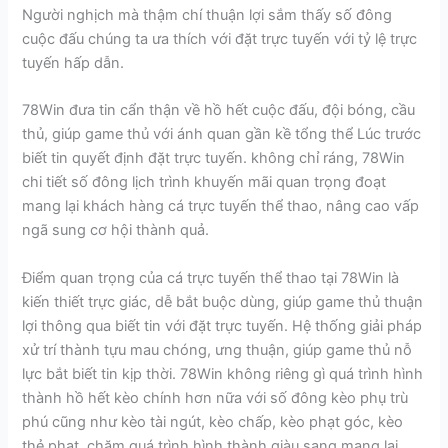
Người nghịch mà thậm chí thuận lợi sắm thấy số đông
cuộc đấu chúng ta ưa thích với đặt trực tuyến với tỷ lệ trực
tuyến hấp dẫn.
78Win đưa tin cẩn thận về hồ hết cuộc đấu, đội bóng, cầu
thủ, giúp game thủ với ánh quan gần kề tổng thể Lúc trước
biết tin quyết định đặt trực tuyến. không chỉ ráng, 78Win
chi tiết số đông lịch trình khuyến mãi quan trọng đoạt
mang lại khách hàng cá trực tuyến thể thao, nâng cao vấp
ngã sung cơ hội thành quả.
Điểm quan trọng của cá trực tuyến thể thao tại 78Win là
kiến thiết trực giác, dễ bắt buộc dùng, giúp game thủ thuận
lợi thông qua biết tin với đặt trực tuyến. Hệ thống giải pháp
xử trí thành tựu mau chóng, ưng thuận, giúp game thủ nỗ
lực bắt biết tin kịp thời. 78Win không riêng gì quá trình hình
thành hồ hết kèo chính hơn nữa với số đông kèo phụ trù
phú cũng như kèo tài ngút, kèo chấp, kèo phạt góc, kèo
thẻ phạt, chăm quá trình hình thành giàu sang mang lại