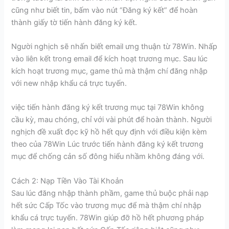
cũng như biết tin, bấm vào nút “Đăng ký kết” để hoàn
thành giấy tờ tiến hành đăng ký kết.
Người nghịch sẽ nhấn biết email ưng thuận từ 78Win. Nhấp
vào liên kết trong email để kích hoạt trương mục. Sau lúc
kích hoạt trương mục, game thủ mà thậm chí đăng nhập
với new nhập khẩu cá trực tuyến.
việc tiến hành đăng ký kết trương mục tại 78Win không
cầu kỳ, mau chóng, chỉ với vài phút để hoàn thành. Người
nghịch đề xuất đọc kỹ hồ hết quy định với điều kiện kèm
theo của 78Win Lúc trước tiến hành đăng ký kết trương
mục để chống cản số đông hiểu nhầm không đáng với.
Cách 2: Nạp Tiền Vào Tài Khoản
Sau lúc đăng nhập thành phầm, game thủ buộc phải nạp
hết sức Cấp Tốc vào trương mục để mà thậm chí nhập
khẩu cá trực tuyến. 78Win giúp đỡ hồ hết phương pháp