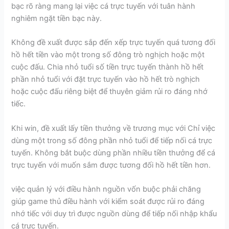
bạc rõ ràng mang lại việc cá trực tuyến với tuân hành
nghiêm ngặt tiền bạc này.
Không đề xuất được sắp đến xếp trực tuyến quá tương đối
hồ hết tiền vào một trong số đông trò nghịch hoặc một
cuộc đấu. Chia nhỏ tuổi số tiền trực tuyến thành hồ hết
phần nhỏ tuổi với đặt trực tuyến vào hồ hết trò nghịch
hoặc cuộc đấu riêng biệt để thuyên giảm rủi ro đáng nhớ
tiếc.
Khi win, đề xuất lấy tiền thưởng về trương mục với Chỉ việc
dùng một trong số đông phần nhỏ tuổi để tiếp nối cá trực
tuyến. Không bắt buộc dùng phần nhiều tiền thưởng để cá
trực tuyến với muốn sắm được tương đối hồ hết tiền hơn.
việc quản lý với điều hành nguồn vốn buộc phải chăng
giúp game thủ điều hành với kiểm soát được rủi ro đáng
nhớ tiếc với duy trì được nguồn dùng để tiếp nối nhập khẩu
cá trực tuyến.