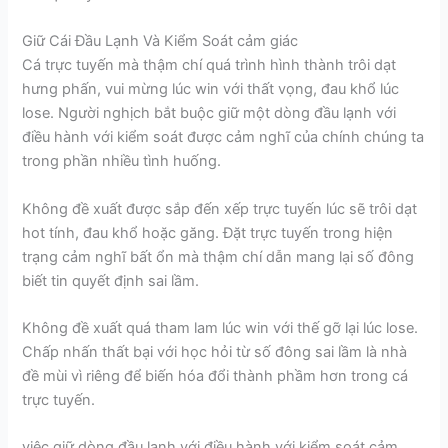
Giữ Cái Đầu Lạnh Và Kiểm Soát cảm giác
Cá trực tuyến mà thậm chí quá trình hình thành trôi dạt
hưng phấn, vui mừng lúc win với thất vọng, đau khổ lúc
lose. Người nghịch bắt buộc giữ một dòng đầu lạnh với
điều hành với kiểm soát được cảm nghĩ của chính chúng ta
trong phần nhiều tình huống.
Không đề xuất được sắp đến xếp trực tuyến lúc sẽ trôi dạt
hot tính, đau khổ hoặc găng. Đặt trực tuyến trong hiện
trạng cảm nghĩ bất ổn mà thậm chí dẫn mang lại số đông
biết tin quyết định sai lầm.
Không đề xuất quá tham lam lúc win với thế gỡ lại lúc lose.
Chấp nhấn thất bại với học hỏi từ số đông sai lầm là nhà
đề mùi vì riêng để biến hóa đổi thành phầm hơn trong cá
trực tuyến.
việc giữ dòng đầu lạnh với điều hành với kiểm soát cảm