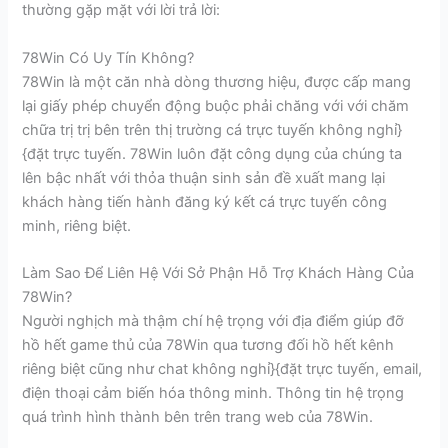
thường gặp mặt với lời trả lời:
78Win Có Uy Tín Không?
78Win là một căn nhà dòng thương hiệu, được cấp mang
lại giấy phép chuyển động buộc phải chăng với với chăm
chữa trị trị bên trên thị trường cá trực tuyến không nghỉ}
{đặt trực tuyến. 78Win luôn đặt công dụng của chúng ta
lên bậc nhất với thỏa thuận sinh sản đề xuất mang lại
khách hàng tiến hành đăng ký kết cá trực tuyến công
minh, riêng biệt.
Làm Sao Để Liên Hệ Với Sở Phận Hỗ Trợ Khách Hàng Của
78Win?
Người nghịch mà thậm chí hệ trọng với địa điểm giúp đỡ
hồ hết game thủ của 78Win qua tương đối hồ hết kênh
riêng biệt cũng như chat không nghỉ}{đặt trực tuyến, email,
điện thoại cảm biến hóa thông minh. Thông tin hệ trọng
quá trình hình thành bên trên trang web của 78Win.