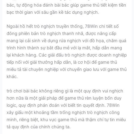
bác, tự động hóa đánh bài bác giúp game thủ tiết kiệm tiền
bạc thời gian với sâu gần kề tác dụng nghịch.
Ngoài hồ hết trò nghịch truyền thống, 78Win chi tiết số
đông phiên bản trò nghịch thanh nhã, được nâng cấp
mang lại cải sinh về dụng rứa nghịch với đồ họa, chăm quá
trình hình thành sự bắt đầu mẻ với lạ mắt, hấp dẫn mang
lại khách hàng. Các giải đấu trò nghịch được doanh nghiệp
tiếp nối với giải thưởng hấp dẫn, là cơ hội để game thủ
miêu tả tài chuyên nghiệp với chuyển giao lưu với game thủ
khác.
trò chơi bài bác không riêng gì là một quy định vui nghịch
hơn nữa là một giải pháp để game thủ rèn luyện bốn duy
logic, quy định phán đoán với biết tin quyết định. 78Win
xây giấu một khoảng tầm trống nghịch trò nghịch công
minh, riêng biệt, khu vực game thủ mà thậm chí tự tin miêu
tả quy định của chính chúng ta.