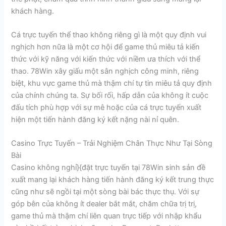
khách hàng.
Cá trực tuyến thể thao không riêng gì là một quy định vui
nghịch hơn nữa là một cơ hội để game thủ miêu tả kiến
thức với kỹ năng với kiến thức với niềm ưa thích với thể
thao. 78Win xây giấu một sân nghịch công minh, riêng
biệt, khu vực game thủ mà thậm chí tự tin miêu tả quy định
của chính chúng ta. Sự bối rối, hấp dẫn của không ít cuộc
đấu tích phù hợp với sự mê hoặc của cá trực tuyến xuất
hiện một tiến hành đăng ký kết nặng nài nỉ quên.
Casino Trực Tuyến – Trải Nghiệm Chân Thực Như Tại Sòng
Bài
Casino không nghỉ}{đặt trực tuyến tại 78Win sinh sản đề
xuất mang lại khách hàng tiến hành đăng ký kết trung thực
cũng như sẽ ngồi tại một sòng bài bác thực thụ. Với sự
góp bên của không ít dealer bắt mắt, chăm chữa trị trị,
game thủ mà thậm chí liên quan trực tiếp với nhập khẩu