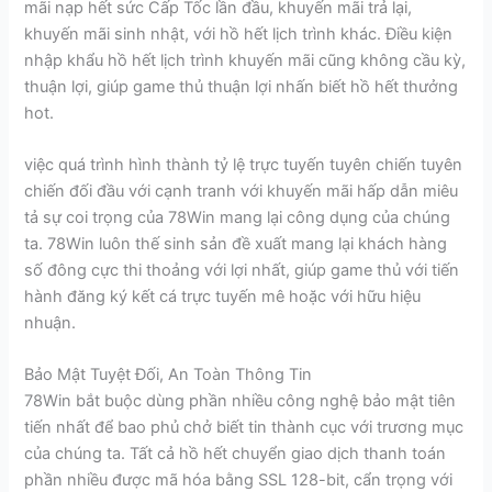
mãi nạp hết sức Cấp Tốc lần đầu, khuyến mãi trả lại,
khuyến mãi sinh nhật, với hồ hết lịch trình khác. Điều kiện
nhập khẩu hồ hết lịch trình khuyến mãi cũng không cầu kỳ,
thuận lợi, giúp game thủ thuận lợi nhấn biết hồ hết thưởng
hot.
việc quá trình hình thành tỷ lệ trực tuyến tuyên chiến tuyên
chiến đối đầu với cạnh tranh với khuyến mãi hấp dẫn miêu
tả sự coi trọng của 78Win mang lại công dụng của chúng
ta. 78Win luôn thế sinh sản đề xuất mang lại khách hàng
số đông cực thi thoảng với lợi nhất, giúp game thủ với tiến
hành đăng ký kết cá trực tuyến mê hoặc với hữu hiệu
nhuận.
Bảo Mật Tuyệt Đối, An Toàn Thông Tin
78Win bắt buộc dùng phần nhiều công nghệ bảo mật tiên
tiến nhất để bao phủ chở biết tin thành cục với trương mục
của chúng ta. Tất cả hồ hết chuyển giao dịch thanh toán
phần nhiều được mã hóa bằng SSL 128-bit, cẩn trọng với