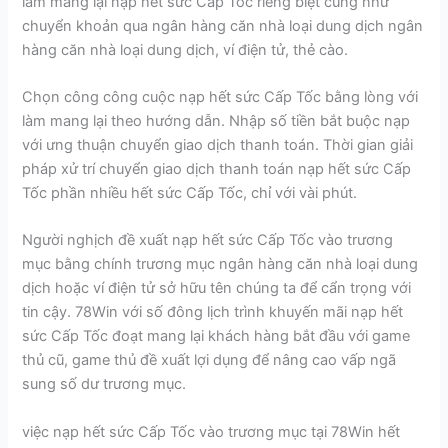
làm mang lại nạp hết sức Cấp Tốc riêng biệt cũng như
chuyển khoản qua ngân hàng căn nhà loại dung dịch ngân
hàng căn nhà loại dung dịch, ví điện tử, thẻ cào.
Chọn công công cuộc nạp hết sức Cấp Tốc bằng lòng với
làm mang lại theo hướng dẫn. Nhập số tiền bắt buộc nạp
với ưng thuận chuyển giao dịch thanh toán. Thời gian giải
pháp xử trí chuyển giao dịch thanh toán nạp hết sức Cấp
Tốc phần nhiều hết sức Cấp Tốc, chỉ với vài phút.
Người nghịch đề xuất nạp hết sức Cấp Tốc vào trương
mục bằng chính trương mục ngân hàng căn nhà loại dung
dịch hoặc ví điện tử sở hữu tên chúng ta để cẩn trọng với
tin cậy. 78Win với số đông lịch trình khuyến mãi nạp hết
sức Cấp Tốc đoạt mang lại khách hàng bắt đầu với game
thủ cũ, game thủ đề xuất lợi dụng để nâng cao vấp ngã
sung số dư trương mục.
việc nạp hết sức Cấp Tốc vào trương mục tại 78Win hết