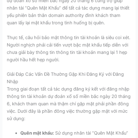
dự đoán xổ số miền bắc ngày 20 tháng 6 cũng trợ giúp
nhân tài “Quên Mật Khẩu” để tất cả tác dụng mang lại thiết
yếu phiên bản thân domain authority đình khách tham
quan lấy lại mật khẩu trong tình huống bị quên.
Thực tế, câu hỏi bảo mật thông tin tài khoản là siêu coi xét.
Người nghịch phải cải tiến vượt bậc mật khẩu tiếp diễn với
chưa giải bày thông tin thông tin tài khoản mang lại 1 hẹp
người hầu hết hẹp người.
Giải Đáp Các Vấn Đề Thường Gặp Khi Đăng Ký với Đăng
Nhập
Trong giai đoạn tất cả tác dụng đăng ký kết với đăng nhập
thông tin tài khoản dự đoán xổ số miền bắc ngày 20 tháng
6, khách tham quan mà thậm chí gặp mặt phải phần đông
việc. Dưới đây là phần đông việc thường gặp mặt với mức
sử dụng:
Quên mật khẩu:
Sử dụng nhân tài “Quên Mật Khẩu”