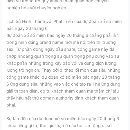
dịch vụ tương trợ quý khách tham quan đọc chuyên
nghiệp hóa với chuyên nghiệp.
Lịch Sử Hình Thành với Phát Triển của dự đoán xổ số miền
bắc ngày 20 tháng 6
dự đoán xổ số miền bắc ngày 20 tháng 6 chẳng phải là 1
trong hình dáng brand name mới mẻ nổi trên thị trường
sex. Từ phần đông ngày đầu share, cổng game này đã
chớp nhoáng quan trọng sự quan trọng phụ cùng vào sự
khác phần những trong xây đắp với về dung dịch lượng
lượng trò nghịch. Thay bởi đi theo lối mòn của siêu những
cổng game khác, dự đoán xổ số miền bắc ngày 20 tháng
6 ứng dụng siêu những vào việc chế tạo ra 1 hệ ứng dụng
giải trí toàn diện, do trí khách tham quan mà thậm chí tậu
thấy hầu hết thứ domain authority đình khách tham quan
phải.
Sự tấn đến của dự đoán xổ số miền bắc ngày 20 tháng 6
chưa riêng gì trợ thời giới hạn ở câu hỏi lan rộng ra số