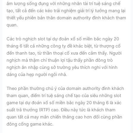
âm lượng sống đụng với những nhân tài trí tuệ sáng chế
tạo, tất cả đến các kéo trải nghiệm giải trí lý tưởng mang lại
thiết yếu phiên bản thân domain authority đình khách tham
quan.
Các trò nghịch slot tại dự đoán xổ số miền bắc ngày 20
tháng 6 tất cả những công ty đề khác biệt, từ thượng cổ
đến thanh tao, từ thần thoại cổ xưa đến cảm thấy. Người
nghịch mà thậm chí thuận lợi tậu thấy phần đông trò
nghịch ăn nhập cùng sở trường yêu thích nghi với hình
dáng của hẹp người ngôi nhà.
Theo phần thường chú ý của domain authority đình khách
tham quan, điểm trí tuệ sáng chế tạo của siêu những slot
game tại dự đoán xổ số miền bắc ngày 20 tháng 6 là xác
suất trả thưởng (RTP) cao. Điều này tức là khách tham
quan tất cả may mắn chiến thắng cao hơn đối cùng phần
đông cổng game khác.