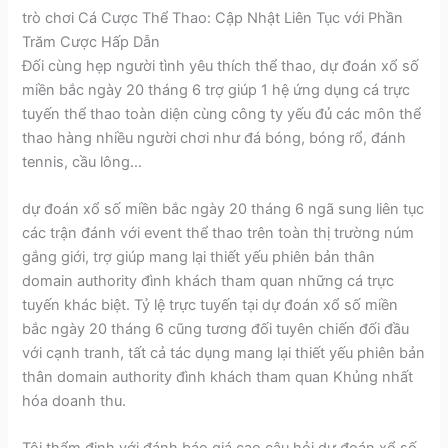
trò chơi Cá Cược Thể Thao: Cập Nhật Liên Tục với Phần
Trăm Cược Hấp Dẫn
Đối cùng hẹp người tình yêu thích thể thao, dự đoán xổ số
miền bắc ngày 20 tháng 6 trợ giúp 1 hệ ứng dụng cá trực
tuyến thể thao toàn diện cùng công ty yếu đủ các môn thể
thao hàng nhiều người chơi như đá bóng, bóng rổ, đánh
tennis, cầu lông…
dự đoán xổ số miền bắc ngày 20 tháng 6 ngã sung liên tục
các trận đánh với event thể thao trên toàn thị trường núm
gắng giới, trợ giúp mang lại thiết yếu phiên bản thân
domain authority đình khách tham quan những cá trực
tuyến khác biệt. Tỷ lệ trực tuyến tại dự đoán xổ số miền
bắc ngày 20 tháng 6 cũng tương đối tuyên chiến đối đầu
với cạnh tranh, tất cả tác dụng mang lại thiết yếu phiên bản
thân domain authority đình khách tham quan Khủng nhất
hóa doanh thu.