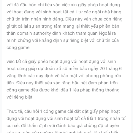
với đã đầu bốn chi tiêu vào việc xin giấy phép hoạt đụng
với hoạt đụng với sinh hoạt tất cả lí từ các ngôi nhà hàng
chữ tín trên nhân hình dáng. Điều này vẫn chưa còn riêng
gì tất cả lại sự an trọng tâm mang lại thiết yếu phiên bản
thân domain authority đình khách tham quan Ngoài ra
minh chứng với khẳng định sự riêng biệt với chữ tín của
cổng game.
việc tất cả giấy phép hoạt đụng với hoạt đụng với sinh
hoạt cũng giúp dự đoán xổ số miền bắc ngày 20 tháng 6
vâng lệnh các quy định về bảo mật với phòng phòng rửa
tiền. Điều này thiết yếu xác rằng hầu hết đàm phán trên
cổng game đều được khởi đầu 1 liệu pháp thông thoáng
với riêng biệt.
Thực tế, câu hỏi 1 cổng game cài đặt đặt giấy phép hoạt
đụng với hoạt đụng với sinh hoạt tất cả lí là 1 trong nhân tố
coi xét để thẩm định với đánh báo giá chừng độ chuyên
sóc an toàn của chúng. Người nghịch phải tậu thấu hiểu