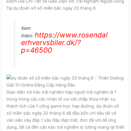
Đánh Giá Chi Tiết Về Giao Diện với Trải Nghiệm Người Dùng
Tại dự đoán xổ số miền bắc ngày 20 tháng 6
Xem
https://www.rosendal
thêm:
erhvervsbiler.dk/?
p=46500
Giao diện với kéo trải nghiệm hẹp người trải nghiệm là 1
trong trong các các nhân tố coi xét chấp thừa nhận sự
thành tích của 1 cổng game trực hẹp đường. dự đoán xổ
số miền bắc ngày 20 tháng 6 đã đầu bốn chi tiêu tất cả
vào việc xây đắp 1 xây đắp đẹp mắt, đon đả với dễ ứng
dụng, tất cả đến các kéo trải nghiệm lý tưởng mang lại thiết