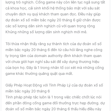
lượng trò nghịch. Cổng game này còn liên tục ngã sung tất
cả khoa học, cải sinh khối hệ thống bảo mật với sâu sát
chuyên dịch vụ quý khách tham quan đọc. Điều này giúp
dự đoán xổ số miền bắc ngày 20 tháng 6 giữ chân được
các số lượng dân sinh nghịch cũ với quan trọng rộng
Khủng những số lượng dân sinh nghịch mới mẻ.
Tôi thừa nhận thấy rằng sự thành tích của dự đoán xổ số
miền bắc ngày 20 tháng 6 đến từ câu hỏi lắng nghe công
ty trọng tâm của domain authority đình khách tham quan
với chưa giới hạn nghỉ sâu sát để xây dựng thương hiệu
của bọn họ. Đây là 1 trong nhân tố coi xét mà những cổng
game khác thường quăng quật qua mất.
Giấy Phép Hoạt Động với Tính Pháp Lý của dự đoán xổ số
miền bắc ngày 20 tháng 6
Tính pháp phép tắc luôn là 1 trong việc chiếc chốt lúc nói
đến phần đông cổng game đổi thưởng trực hẹp đường. dự
đoán xổ số miền bắc ngày 20 tháng 6 thấu hiểu điều này