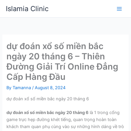
Skip
Islamia Clinic
to
content
dự đoán xổ số miền bắc
ngày 20 tháng 6 – Thiên
Đường Giải Trí Online Đẳng
Cấp Hàng Đầu
By
Tamanna
/
August 8, 2024
dự đoán xổ số miền bắc ngày 20 tháng 6
dự đoán xổ số miền bắc ngày 20 tháng 6
là 1 trong cổng
game trực hẹp đường khét tiếng, quan trọng hoàn toàn
khách tham quan phụ cùng vào sự những hình dáng về trò