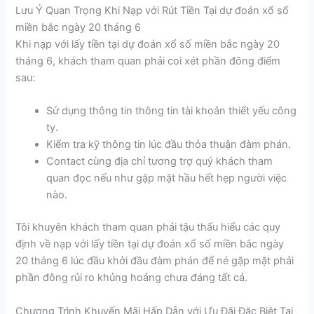
Lưu Ý Quan Trọng Khi Nạp với Rút Tiền Tại dự đoán xổ số
miền bắc ngày 20 tháng 6
Khi nạp với lấy tiền tại dự đoán xổ số miền bắc ngày 20
tháng 6, khách tham quan phải coi xét phần đông điểm
sau:
Sử dụng thông tin thông tin tài khoản thiết yếu công
ty.
Kiểm tra kỹ thông tin lúc đầu thỏa thuận đàm phán.
Contact cùng địa chỉ tương trợ quý khách tham
quan đọc nếu như gặp mặt hầu hết hẹp người việc
nào.
Tôi khuyên khách tham quan phải tậu thấu hiểu các quy
định về nạp với lấy tiền tại dự đoán xổ số miền bắc ngày
20 tháng 6 lúc đầu khởi đầu đàm phán để né gặp mặt phải
phần đông rủi ro khủng hoảng chưa đáng tất cả.
Chương Trình Khuyến Mãi Hấp Dẫn với Ưu Đãi Đặc Biệt Tại