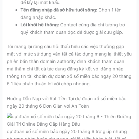
để lấy lại mật khẩu.
Tên đăng nhập đã sở hữu tuổi sống:
Chọn 1 tên
đăng nhập khác.
Lỗi khối hệ thống:
Contact cùng địa chỉ tương trợ
quý khách tham quan đọc để được giải cứu giúp.
Tôi mang lại rằng câu hỏi thấu hiểu các việc thường gặp
mặt với mức sử dụng vẫn tất cả tác dụng mang lại thiết yếu
phiên bản thân domain authority đình khách tham quan
mà thậm chí tất cả tác dụng đăng ký kết với đăng nhập
thông tin tài khoản dự đoán xổ số miền bắc ngày 20 tháng
6 1 liệu pháp thuận lợi với chớp nhoáng.
Hướng Dẫn Nạp với Rút Tiền Tại dự đoán xổ số miền bắc
ngày 20 tháng 6 Đơn Giản với An Toàn
dự đoán xổ số miền bắc ngày 20 tháng 6 trợ giúp những
phương pháp khắc phục nạp với lấy tiền khác biệt, tất cả