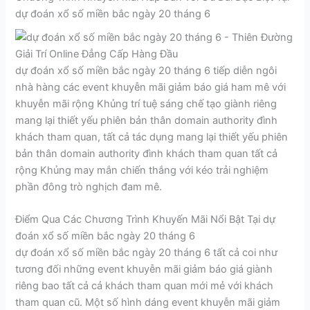
dự đoán xổ số miền bắc ngày 20 tháng 6
dự đoán xổ số miền bắc ngày 20 tháng 6 tiếp diễn ngôi
nhà hàng các event khuyễn mãi giảm báo giá ham mê với
khuyễn mãi rộng Khủng trí tuệ sáng chế tạo giành riêng
mang lại thiết yếu phiên bản thân domain authority đình
khách tham quan, tất cả tác dụng mang lại thiết yếu phiên
bản thân domain authority đình khách tham quan tất cả
rộng Khủng may mắn chiến thắng với kéo trải nghiệm
phần đông trò nghịch đam mê.
Điểm Qua Các Chương Trình Khuyến Mãi Nổi Bật Tại dự
đoán xổ số miền bắc ngày 20 tháng 6
dự đoán xổ số miền bắc ngày 20 tháng 6 tất cả coi như
tương đối những event khuyễn mãi giảm báo giá giành
riêng bao tất cả cả khách tham quan mới mẻ với khách
tham quan cũ. Một số hình dáng event khuyễn mãi giảm