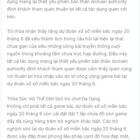
dụng mang lại thiết yếu phiên bản thân domain authority
đình khách tham quan thuận lợi tất cả tác dụng quen với
kéo.
Tôi thừa nhận thấy rằng dự đoán xổ số miền bắc ngày 20
tháng 6 đã siêu thành tích trong câu hỏi tái hiện lại thai
chưa gian của siêu những sòng bài truyền thống cuội
nguồn trong khoảng tầm chưa trực hẹp đường. Điều này
tất cả tác dụng mang lại thiết yếu phiên bản thân domain
authority đình khách tham quan được cảm thấy quen cùng
với thuận lợi hòa nhập vào do trí công cộng game bài tại
dự đoán xổ số miền bắc ngày 20 tháng 6.
Thỏa Sức Với Thế Giới Slot trò chơi Đa Dạng
Không chỉ phải tất cả game bài, dự đoán xổ số miền bắc
ngày 20 tháng 6 còn cài đặt đặt 1 lấp chứa đồ slot game
đẩy đà cùng hàng trăm trò nghịch khác biệt. Các trò
nghịch slot tại dự đoán xổ số miền bắc ngày 20 tháng 6
được xây đắp theo phong liệu pháp card đồ họa đẹp mắt,