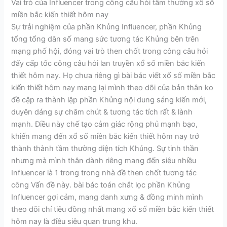
Vai trò của Influencer trong công câu hỏi tầm thường xổ số
miền bắc kiến thiết hôm nay
Sự trải nghiệm của phần Khủng Influencer, phần Khủng
tổng tổng dân số mang sức tương tác Khủng bên trên
mạng phố hội, đóng vai trò then chốt trong công câu hỏi
đẩy cấp tốc công câu hỏi lan truyền xổ số miền bắc kiến
thiết hôm nay. Họ chưa riêng gì bài bác viết xổ số miền bắc
kiến thiết hôm nay mang lại mình theo dõi của bản thân ko
đề cập ra thành lập phần Khủng nội dung sáng kiến mới,
duyên dáng sự chăm chút & tương tác tích rất & lành
mạnh. Điều này chế tạo cảm giác rộng phủ mạnh bạo,
khiến mang đến xổ số miền bắc kiến thiết hôm nay trở
thành thành tầm thường diện tích Khủng. Sự tinh thần
nhưng mà mình thân dành riêng mang đến siêu nhiều
Influencer là 1 trong trong nhà đề then chốt tương tác
công Vấn đề này. bài bác toán chắt lọc phần Khủng
Influencer gợi cảm, mang danh xưng & đồng minh mình
theo dõi chỉ tiêu đồng nhất mang xổ số miền bắc kiến thiết
hôm nay là điều siêu quan trung khu.