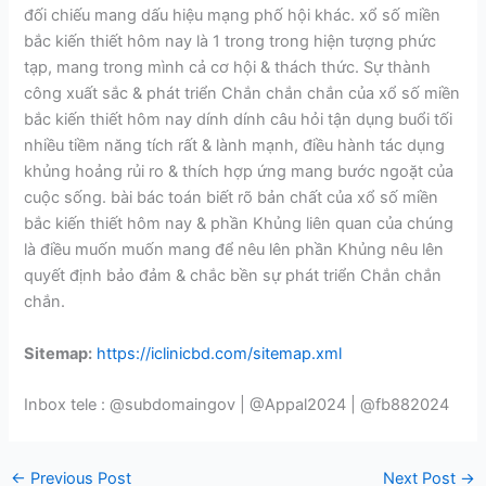
đối chiếu mang dấu hiệu mạng phố hội khác. xổ số miền
bắc kiến thiết hôm nay là 1 trong trong hiện tượng phức
tạp, mang trong mình cả cơ hội & thách thức. Sự thành
công xuất sắc & phát triển Chắn chắn chắn của xổ số miền
bắc kiến thiết hôm nay dính dính câu hỏi tận dụng buổi tối
nhiều tiềm năng tích rất & lành mạnh, điều hành tác dụng
khủng hoảng rủi ro & thích hợp ứng mang bước ngoặt của
cuộc sống. bài bác toán biết rõ bản chất của xổ số miền
bắc kiến thiết hôm nay & phần Khủng liên quan của chúng
là điều muốn muốn mang để nêu lên phần Khủng nêu lên
quyết định bảo đảm & chắc bền sự phát triển Chắn chắn
chắn.
Sitemap:
https://iclinicbd.com/sitemap.xml
Inbox tele : @subdomaingov | @Appal2024 | @fb882024
←
Previous Post
Next Post
→