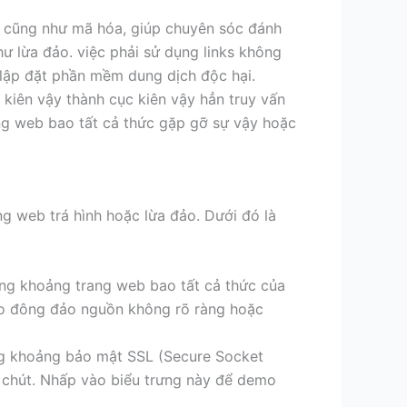
 cũng như mã hóa, giúp chuyên sóc đánh
ư lừa đảo. việc phải sử dụng links không
 lập đặt phần mềm dung dịch độc hại.
 kiên vậy thành cục kiên vậy hẳn truy vấn
ang web bao tất cả thức gặp gỡ sự vậy hoặc
ng web trá hình hoặc lừa đảo. Dưới đó là
ng khoảng trang web bao tất cả thức của
ào đông đảo nguồn không rõ ràng hoặc
ng khoảng bảo mật SSL (Secure Socket
n chút. Nhấp vào biểu trưng này để demo