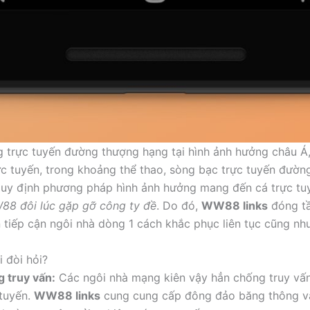
 trực tuyến đường thượng hạng tại hình ảnh hưởng châu Á
c tuyến, trong khoảng thể thao, sòng bạc trực tuyến đườn
 quy định phương pháp hình ảnh hưởng mang đến cá trực tu
88 đôi lúc gặp gỡ công ty đề
. Do đó,
WW88 links
đóng tầ
n tiếp cận ngôi nhà dòng 1 cách khắc phục liên tục cũng nh
i đòi hỏi?
 truy vấn:
Các ngôi nhà mạng kiên vậy hẳn chống truy vấ
 tuyến.
WW88 links
cung cung cấp đông đảo băng thông vậ