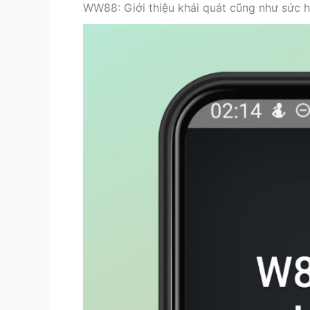
WW88: Giới thiệu khái quát cũng như sức 