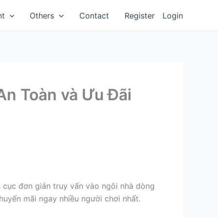
nt
Others
Contact
Register
Login
An Toàn và Ưu Đãi
h cục đơn giản truy vấn vào ngôi nhà dòng
huyến mãi ngay nhiều người chơi nhất.