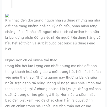
Khi nhắc đến đối tượng người nhà sử dụng nhưng mà nhà
đất nha trang khánh hoà chú ý đến đến, phân minh rằng
chẳng hầu hết hầu hết người nhà thích cá online Hơn nữa
là lực lượng phần đông siêu nhiều người tiêu dùng hàng với
hầu hết sở thích và sự bắt buộc bắt buộc sử dụng riêng
biệt.
Người nghịch cá online thể thao
trong hầu hết lực lượng cao nhất nhưng mà nhà đất nha
trang khánh hoà công tác là một trong hầu hết hầu hết fan
yêu mến thể thao. Những gamer này thường lựa lựa siêu
nhiều trận đánh đá bóng, bóng rổ hoặc siêu nhiều môn thể
thao khác đặt tại vì chưng online. Họ lựa lựa không chỉ bao
quát tỷ trọng online gồm giá thấp Hơn nữa là siêu nhiều
báo đến biết xem kèo để chắc chắn hẳn ra quyết định
chuẩn chỉnh trong siêu nhiều bài xích toán đặt online.