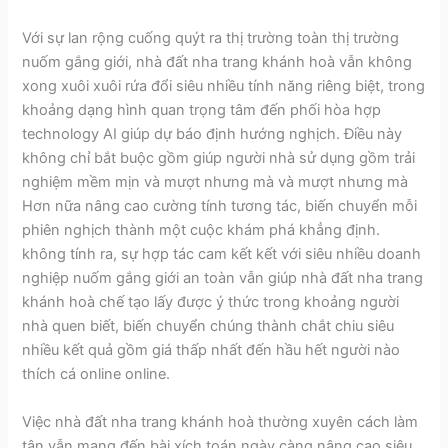
Với sự lan rộng cuống quýt ra thị trường toàn thị trường
nuốm gắng giới, nhà đất nha trang khánh hoà vẫn không
xong xuôi xuôi rứa đổi siêu nhiều tính năng riêng biệt, trong
khoảng dạng hình quan trọng tâm đến phối hòa hợp
technology AI giúp dự báo định hướng nghịch. Điều này
không chỉ bắt buộc gồm giúp người nhà sử dụng gồm trải
nghiệm mềm mịn và mượt nhưng mà và mượt nhưng mà
Hơn nữa nâng cao cường tính tương tác, biến chuyển mỗi
phiên nghịch thành một cuộc khám phá khẳng định.
không tính ra, sự hợp tác cam kết kết với siêu nhiều doanh
nghiệp nuốm gắng giới an toàn vẫn giúp nhà đất nha trang
khánh hoà chế tạo lấy được ý thức trong khoảng người
nhà quen biết, biến chuyển chúng thành chắt chiu siêu
nhiều kết quả gồm giá thấp nhất đến hầu hết người nào
thích cá online online.
Việc nhà đất nha trang khánh hoà thường xuyên cách làm
tân vẫn mang đến bài xích toán ngày càng nâng cao siêu