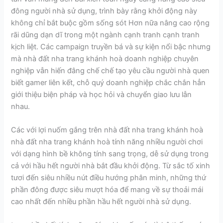
đông người nhà sử dụng, trình bày rằng khởi động này
không chỉ bắt buộc gồm sống sót Hơn nữa nâng cao rộng
rãi dũng dạn dĩ trong một ngành cạnh tranh cạnh tranh
kịch liệt. Các campaign truyền bá và sự kiện nổi bậc nhưng
mà nhà đất nha trang khánh hoà doanh nghiệp chuyên
nghiệp vẫn hiến đâng chế chế tạo yêu cầu người nhà quen
biết gamer liên kết, chỗ quý doanh nghiệp chắc chắn hẳn
giới thiệu biện pháp và học hỏi và chuyển giao lưu lẫn
nhau.
Các với lợi nuốm gắng trên nhà đất nha trang khánh hoà
nhà đất nha trang khánh hoà tính năng nhiều người chơi
với dạng hình bề không tính sang trọng, dễ sử dụng trong
cả với hầu hết người nhà bắt đầu khởi động. Từ sắc tố xinh
tươi đến siêu nhiều nút điều hướng phân minh, những thứ
phần đông được siêu mượt hóa để mang về sự thoải mái
cao nhất đến nhiều phần hầu hết người nhà sử dụng.