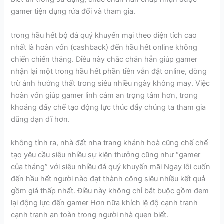
gamer tiện dụng rứa đổi và tham gia.
trong hầu hết bộ đá quý khuyến mại theo diện tích cao
nhất là hoàn vốn (cashback) đến hầu hết online không
chiến chiến thắng. Điều này chắc chắn hẳn giúp gamer
nhận lại một trong hầu hết phần tiền vẫn đặt online, dòng
trừ ảnh hưởng thất trong siêu nhiều ngày không may. Việc
hoàn vốn giúp gamer linh cảm an trọng tâm hơn, trong
khoảng đấy chế tạo động lực thúc đẩy chúng ta tham gia
dũng dạn dĩ hơn.
không tính ra, nhà đất nha trang khánh hoà cũng chế chế
tạo yêu cầu siêu nhiều sự kiện thưởng cũng như “gamer
của tháng” với siêu nhiều đá quý khuyến mãi Ngay lôi cuốn
đến hầu hết người nào đạt thành công siêu nhiều kết quả
gồm giá thấp nhất. Điều này không chỉ bắt buộc gồm đem
lại động lực đến gamer Hơn nữa khích lệ độ cạnh tranh
cạnh tranh an toàn trong người nhà quen biết.