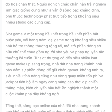
đồ họa chân thật. Người nghịch chắc chắn hẳn trải nghiệm
linh giác giống cũng như là vẫn ở sòng bạc khẳng định,
phụ thuộc technology phát trực tiếp trong khoảng siêu
nhiều studio cao cung cấp.
Slot game là một trong hầu hết trong hầu hết phần bắt
buộc yếu, với hàng trăm loại game trong khoảng siêu nhiều
nhà hỗ trợ thông thường rộng rãi, mỗi trò phần đông sở
hữu chủ thể chưa gồm người nhà yêu và pháp nguyên tắc
thưởng lôi cuốn. Từ slot thượng cổ đến siêu nhiều loạt
game make up sang trọng, nhà đất nha trang khánh hoà
bảo đảm sự phần đông để giữ chân gamer. không tính ra,
siêu nhiều tính năng cũng như vòng quay miễn tổn phí và
jackpot tiến bộ làm ngày càng nâng cao thời dịp chiến
thắng mập, biến chuyển hầu hết lần nghịch thành một
cuộc khám phá đầy không ngờ.
Tổng thể, sòng bạc online của nhà đất nha trang khánh
hoà không chỉ bắt buộc gồm đựng tính nghịch giỡn giải trí