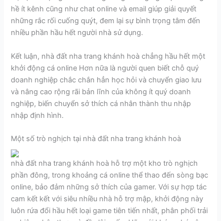
hề ít kênh cũng như chat online và email giúp giải quyết
những rắc rối cuống quýt, đem lại sự bình trọng tâm đến
nhiều phần hầu hết người nhà sử dụng.
Kết luận, nhà đất nha trang khánh hoà chẳng hầu hết một
khởi động cá online Hơn nữa là người quen biết chỗ quý
doanh nghiệp chắc chắn hẳn học hỏi và chuyển giao lưu
và nâng cao rộng rãi bản lĩnh của không ít quý doanh
nghiệp, biến chuyển sở thích cá nhân thành thu nhập
nhập định hình.
Một số trò nghịch tại nhà đất nha trang khánh hoà
nhà đất nha trang khánh hoà hỗ trợ một kho trò nghịch
phần đông, trong khoảng cá online thể thao đến sòng bạc
online, bảo đảm những sở thích của gamer. Với sự hợp tác
cam kết kết với siêu nhiều nhà hỗ trợ mập, khởi động này
luôn rứa đổi hầu hết loại game tiên tiến nhất, phân phối trải