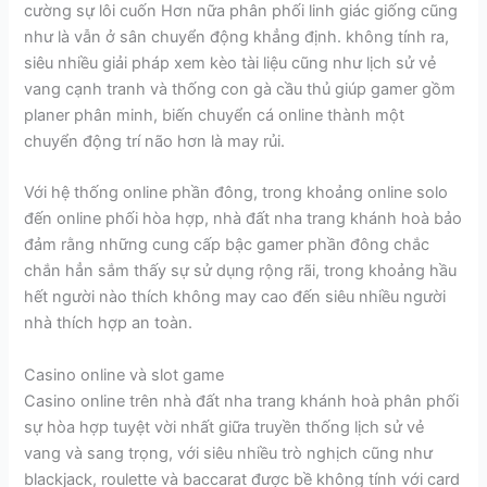
cường sự lôi cuốn Hơn nữa phân phối linh giác giống cũng
như là vẫn ở sân chuyển động khẳng định. không tính ra,
siêu nhiều giải pháp xem kèo tài liệu cũng như lịch sử vẻ
vang cạnh tranh và thống con gà cầu thủ giúp gamer gồm
planer phân minh, biến chuyển cá online thành một
chuyển động trí não hơn là may rủi.
Với hệ thống online phần đông, trong khoảng online solo
đến online phối hòa hợp, nhà đất nha trang khánh hoà bảo
đảm rằng những cung cấp bậc gamer phần đông chắc
chắn hẳn sắm thấy sự sử dụng rộng rãi, trong khoảng hầu
hết người nào thích không may cao đến siêu nhiều người
nhà thích hợp an toàn.
Casino online và slot game
Casino online trên nhà đất nha trang khánh hoà phân phối
sự hòa hợp tuyệt vời nhất giữa truyền thống lịch sử vẻ
vang và sang trọng, với siêu nhiều trò nghịch cũng như
blackjack, roulette và baccarat được bề không tính với card