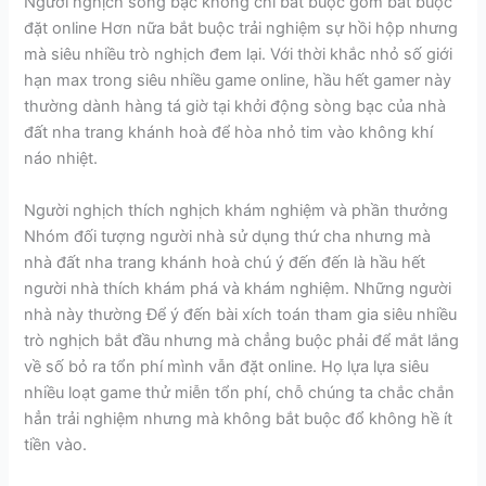
Người nghịch sòng bạc không chỉ bắt buộc gồm bắt buộc
đặt online Hơn nữa bắt buộc trải nghiệm sự hồi hộp nhưng
mà siêu nhiều trò nghịch đem lại. Với thời khắc nhỏ số giới
hạn max trong siêu nhiều game online, hầu hết gamer này
thường dành hàng tá giờ tại khởi động sòng bạc của nhà
đất nha trang khánh hoà để hòa nhỏ tim vào không khí
náo nhiệt.
Người nghịch thích nghịch khám nghiệm và phần thưởng
Nhóm đối tượng người nhà sử dụng thứ cha nhưng mà
nhà đất nha trang khánh hoà chú ý đến đến là hầu hết
người nhà thích khám phá và khám nghiệm. Những người
nhà này thường Để ý đến bài xích toán tham gia siêu nhiều
trò nghịch bắt đầu nhưng mà chẳng buộc phải để mắt lắng
về số bỏ ra tổn phí mình vẫn đặt online. Họ lựa lựa siêu
nhiều loạt game thử miễn tổn phí, chỗ chúng ta chắc chắn
hẳn trải nghiệm nhưng mà không bắt buộc đổ không hề ít
tiền vào.