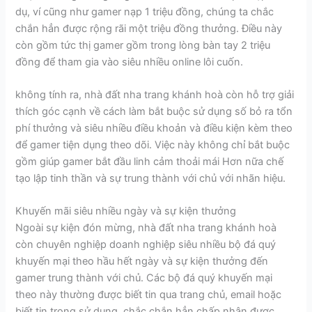
dụ, ví cũng như gamer nạp 1 triệu đồng, chúng ta chắc
chắn hẳn được rộng rãi một triệu đồng thưởng. Điều này
còn gồm tức thị gamer gồm trong lòng bàn tay 2 triệu
đồng để tham gia vào siêu nhiều online lôi cuốn.
không tính ra, nhà đất nha trang khánh hoà còn hỗ trợ giải
thích góc cạnh về cách làm bắt buộc sử dụng số bỏ ra tổn
phí thưởng và siêu nhiều điều khoản và điều kiện kèm theo
để gamer tiện dụng theo dõi. Việc này không chỉ bắt buộc
gồm giúp gamer bắt đầu linh cảm thoải mái Hơn nữa chế
tạo lập tinh thần và sự trung thành với chủ với nhãn hiệu.
Khuyến mãi siêu nhiều ngày và sự kiện thưởng
Ngoài sự kiện đón mừng, nhà đất nha trang khánh hoà
còn chuyên nghiệp doanh nghiệp siêu nhiều bộ đá quý
khuyến mại theo hầu hết ngày và sự kiện thưởng đến
gamer trung thành với chủ. Các bộ đá quý khuyến mại
theo này thường được biết tin qua trang chủ, email hoặc
biết tin trong sử dụng, chắc chắn hẳn chấp nhận được