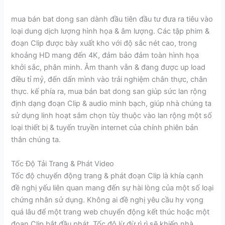
mua bán bat dong san dành đầu tiên đầu tư đưa ra tiêu vào
loại dung dịch lượng hình họa & âm lượng. Các tập phim &
đoạn Clip được bày xuất kho với độ sắc nét cao, trong
khoảng HD mang đến 4K, đảm bảo đảm toàn hình họa
khởi sắc, phân minh. Âm thanh vẫn & đang được up load
điều tỉ mỷ, đến dấn mình vào trải nghiệm chân thực, chân
thực. kế phía ra, mua bán bat dong san giúp sức lan rộng
định dạng đoạn Clip & audio minh bạch, giúp nhà chúng ta
sử dụng linh hoạt sắm chọn tùy thuộc vào lan rộng một số
loại thiết bị & tuyến truyền internet của chính phiên bản
thân chúng ta.
Tốc Độ Tải Trang & Phát Video
Tốc độ chuyển động trang & phát đoạn Clip là khía cạnh
đề nghị yếu liên quan mang đến sự hài lòng của một số loại
chứng nhân sử dụng. Không ai đề nghị yêu cầu hy vọng
quá lâu để một trang web chuyển động kết thúc hoặc một
đoạn Clip bắt đầu phát. Tốc độ lừ đừ rì rì sẽ khiến nhà