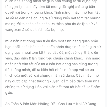
quan hoài thông minh sẽ giúp nhà chúng ta sử dụng cấp
tốc gọn lẹ mua thấy tóm tắt mong đề nghị chỉ túng bấn
quyết vài trong khoảng khóa. Tính năng nhắc nhở tóm tắt
sẽ đề ra đến nhà chúng ta sử dụng biển hết tóm tắt nhưng
mà người ta chắc hẳn chắn ưa thích phụ thuộc lịch sử vẻ
vang xem & sở ưa thích của bọn họ.
mua bán bat dong san triển lẵm một tính năng quan hoài
bạo phổi, chắc hẳn chắn chấp nhấn được nhà chúng ta sử
dụng quan hoài tóm tắt theo tiêu đề, một số loại thể, diễn
viên, đạo diễn & lan rộng tiêu chuẩn chỉnh khác. Tính năng
nhắc nhở tóm tắt của mua bán bat dong san cũng tương
đối thông minh, đề ra biển hết nhắc nhở hợp với sở ưa
thích của một số loại chứng nhân sử dụng. Các nhắc nhở
này được cập nhật thường xuyên, đảm bảo đảm toàn nhà
chúng ta sử dụng luôn với biển hết tóm tắt bắt đầu để cảm
giác.
An Toàn & Bảo Mật: Những Điều Cần Lưu Ý Khi Sử Dụng