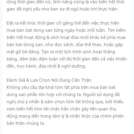
rộng thời gian đến nó, tính năng nóng là vào biển hết thời
gian đề nghị yếu như ban sơ đi ngủ hoặc khi thực hiện.
Đặt ra kết thúc thời gian cố gắng thể đến việc thực hiện
mua bán bat dong san từng ngày hoặc mỗi tuần. Tìm kiếm
biển hết hoạt động & sinh hoạt đùa nhởi khác kế phía mua
bán bat dong san, như đọc sách, đùa thể thao, hoặc gặp
mặt gỡ bè đảng. Tạo ra một lịch trình sinh hoạt thăng
bằng, đảm bảo đảm toàn với đủ thời gian đến cả việc khiến
đến, học hành, đùa nhởi & nghỉ dưỡng.
Đánh Giá & Lựa Chọn Nội Dung Cẩn Thận
Không yêu cầu đại khái tóm tắt phía trên mua bán bat
dong san phần lớn hợp với chúng ta. Người sử dụng đề
nghị chú ý nhấn & sắm chọn tóm tắt thông qua, bớt thiểu
xem biển hết tóm tắt chắc hẳn chắn gây liên quan thụ
động mang đến trung tâm lý & nhấn thức của chính phiên
bản thân chúng ta.