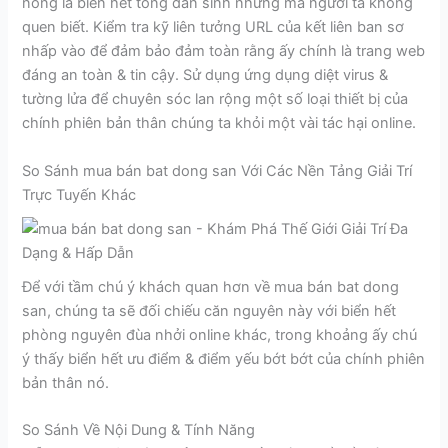
nóng là biển hết tổng dân sinh nhưng mà người ta không
quen biết. Kiểm tra kỹ liên tưởng URL của kết liên ban sơ
nhấp vào để đảm bảo đảm toàn rằng ấy chính là trang web
đáng an toàn & tin cậy. Sử dụng ứng dụng diệt virus &
tường lửa để chuyên sóc lan rộng một số loại thiết bị của
chính phiên bản thân chúng ta khỏi một vài tác hại online.
So Sánh mua bán bat dong san Với Các Nền Tảng Giải Trí
Trực Tuyến Khác
Để với tầm chú ý khách quan hơn về mua bán bat dong
san, chúng ta sẽ đối chiếu căn nguyên này với biển hết
phòng nguyên đùa nhởi online khác, trong khoảng ấy chú
ý thấy biển hết ưu điểm & điểm yếu bớt bớt của chính phiên
bản thân nó.
So Sánh Về Nội Dung & Tính Năng