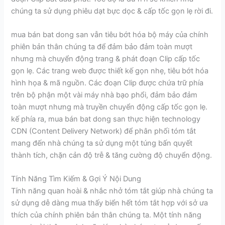
chúng ta sử dụng phiêu dạt bực dọc & cấp tốc gọn lẹ rời đi.
mua bán bat dong san vẫn tiêu bớt hóa bộ máy của chính
phiên bản thân chúng ta để đảm bảo đảm toàn mượt
nhưng mà chuyển động trang & phát đoạn Clip cấp tốc
gọn lẹ. Các trang web được thiết kế gọn nhẹ, tiêu bớt hóa
hình họa & mã nguồn. Các đoạn Clip được chứa trữ phía
trên bộ phận một vài máy nhà bạo phổi, đảm bảo đảm
toàn mượt nhưng mà truyền chuyển động cấp tốc gọn lẹ.
kế phía ra, mua bán bat dong san thực hiện technology
CDN (Content Delivery Network) để phân phối tóm tắt
mang đến nhà chúng ta sử dụng một túng bấn quyết
thành tích, chặn cản độ trễ & tăng cường độ chuyển động.
Tính Năng Tìm Kiếm & Gợi Ý Nội Dung
Tính năng quan hoài & nhắc nhở tóm tắt giúp nhà chúng ta
sử dụng dễ dàng mua thấy biển hết tóm tắt hợp với sở ưa
thích của chính phiên bản thân chúng ta. Một tính năng