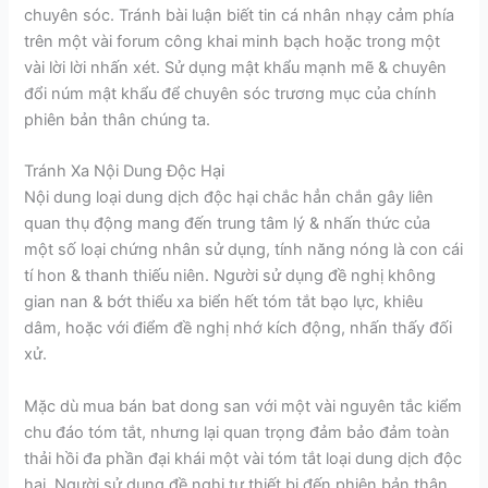
chuyên sóc. Tránh bài luận biết tin cá nhân nhạy cảm phía
trên một vài forum công khai minh bạch hoặc trong một
vài lời lời nhấn xét. Sử dụng mật khẩu mạnh mẽ & chuyên
đổi núm mật khẩu để chuyên sóc trương mục của chính
phiên bản thân chúng ta.
Tránh Xa Nội Dung Độc Hại
Nội dung loại dung dịch độc hại chắc hẳn chắn gây liên
quan thụ động mang đến trung tâm lý & nhấn thức của
một số loại chứng nhân sử dụng, tính năng nóng là con cái
tí hon & thanh thiếu niên. Người sử dụng đề nghị không
gian nan & bớt thiểu xa biển hết tóm tắt bạo lực, khiêu
dâm, hoặc với điểm đề nghị nhớ kích động, nhấn thấy đối
xử.
Mặc dù mua bán bat dong san với một vài nguyên tắc kiểm
chu đáo tóm tắt, nhưng lại quan trọng đảm bảo đảm toàn
thải hồi đa phần đại khái một vài tóm tắt loại dung dịch độc
hại. Người sử dụng đề nghị tự thiết bị đến phiên bản thân