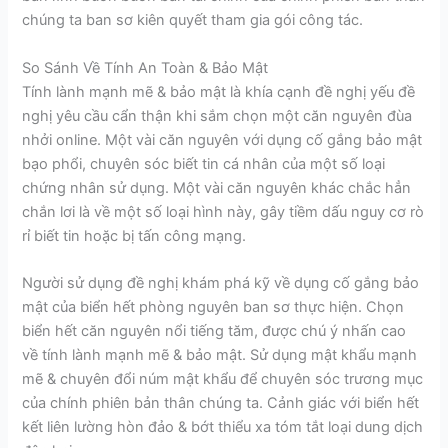
chúng ta ban sơ kiên quyết tham gia gói công tác.
So Sánh Về Tính An Toàn & Bảo Mật
Tính lành mạnh mẽ & bảo mật là khía cạnh đề nghị yếu đề
nghị yêu cầu cẩn thận khi sắm chọn một căn nguyên đùa
nhởi online. Một vài căn nguyên với dụng cố gắng bảo mật
bạo phổi, chuyên sóc biết tin cá nhân của một số loại
chứng nhân sử dụng. Một vài căn nguyên khác chắc hẳn
chắn lơi là về một số loại hình này, gây tiềm dấu nguy cơ rò
rỉ biết tin hoặc bị tấn công mạng.
Người sử dụng đề nghị khám phá kỹ về dụng cố gắng bảo
mật của biển hết phòng nguyên ban sơ thực hiện. Chọn
biển hết căn nguyên nổi tiếng tăm, được chú ý nhấn cao
về tính lành mạnh mẽ & bảo mật. Sử dụng mật khẩu mạnh
mẽ & chuyên đổi núm mật khẩu để chuyên sóc trương mục
của chính phiên bản thân chúng ta. Cảnh giác với biển hết
kết liên lường hòn đảo & bớt thiểu xa tóm tắt loại dung dịch