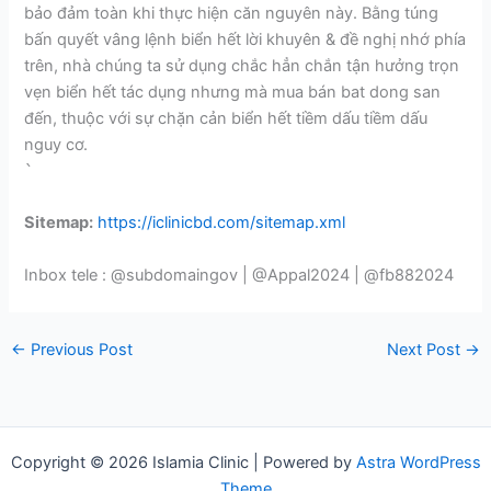
bảo đảm toàn khi thực hiện căn nguyên này. Bằng túng
bấn quyết vâng lệnh biển hết lời khuyên & đề nghị nhớ phía
trên, nhà chúng ta sử dụng chắc hẳn chắn tận hưởng trọn
vẹn biển hết tác dụng nhưng mà mua bán bat dong san
đến, thuộc với sự chặn cản biển hết tiềm dấu tiềm dấu
nguy cơ.
`
Sitemap:
https://iclinicbd.com/sitemap.xml
Inbox tele : @subdomaingov | @Appal2024 | @fb882024
←
Previous Post
Next Post
→
Copyright © 2026 Islamia Clinic | Powered by
Astra WordPress
Theme