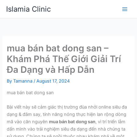
Skip
Islamia Clinic
to
content
mua bán bat dong san –
Khám Phá Thế Giới Giải Trí
Đa Dạng và Hấp Dẫn
By
Tamanna
/
August 17, 2024
mua bán bat dong san
Bài viết này sẽ cảm giác thị trường đùa nhởi online siêu đa
dạng & đắm say, tính năng nóng thực hiện lan rộng dòng
mã vào căn nguyên
mua bán bat dong san
, vì trí triển lẵm
dấn mình vào trải nghiệm siêu đa dạng đến nhà chúng ta
sử dụng. Chúng ta sẽ ngồi thuộc nhau khám phá về một