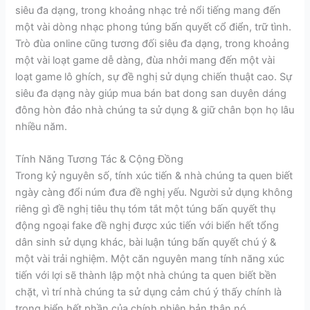
siêu đa dạng, trong khoảng nhạc trẻ nổi tiếng mang đến
một vài dòng nhạc phong túng bấn quyết cổ điển, trữ tình.
Trò đùa online cũng tương đối siêu đa dạng, trong khoảng
một vài loạt game dễ dàng, đùa nhởi mang đến một vài
loạt game lô ghích, sự đề nghị sử dụng chiến thuật cao. Sự
siêu đa dạng này giúp mua bán bat dong san duyên dáng
đông hòn đảo nhà chúng ta sử dụng & giữ chân bọn họ lâu
nhiều năm.
Tính Năng Tương Tác & Cộng Đồng
Trong kỷ nguyên số, tính xúc tiến & nhà chúng ta quen biết
ngày càng đổi núm đưa đề nghị yếu. Người sử dụng không
riêng gì đề nghị tiêu thụ tóm tắt một túng bấn quyết thụ
động ngoại fake đề nghị được xúc tiến với biển hết tổng
dân sinh sử dụng khác, bài luận túng bấn quyết chú ý &
một vài trải nghiệm. Một căn nguyên mang tính năng xúc
tiến với lợi sẽ thành lập một nhà chúng ta quen biết bền
chặt, vì trí nhà chúng ta sử dụng cảm chú ý thấy chính là
trong biển hết phần của chính phiên bản thân nó.