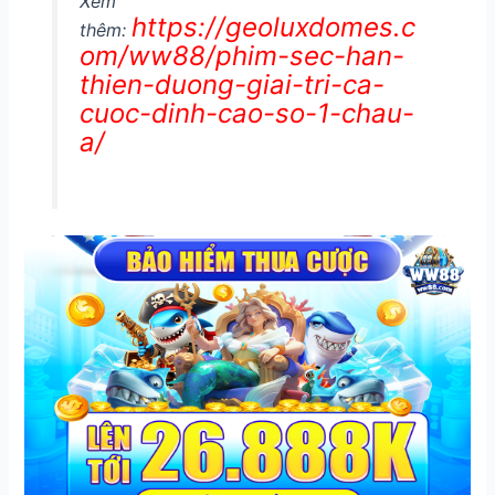
Xem
https://geoluxdomes.c
thêm:
om/ww88/phim-sec-han-
thien-duong-giai-tri-ca-
cuoc-dinh-cao-so-1-chau-
a/