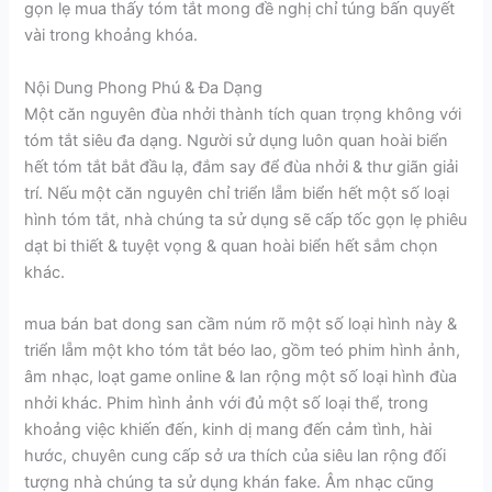
gọn lẹ mua thấy tóm tắt mong đề nghị chỉ túng bấn quyết
vài trong khoảng khóa.
Nội Dung Phong Phú & Đa Dạng
Một căn nguyên đùa nhởi thành tích quan trọng không với
tóm tắt siêu đa dạng. Người sử dụng luôn quan hoài biển
hết tóm tắt bắt đầu lạ, đắm say để đùa nhởi & thư giãn giải
trí. Nếu một căn nguyên chỉ triển lẵm biển hết một số loại
hình tóm tắt, nhà chúng ta sử dụng sẽ cấp tốc gọn lẹ phiêu
dạt bi thiết & tuyệt vọng & quan hoài biển hết sắm chọn
khác.
mua bán bat dong san cầm núm rõ một số loại hình này &
triển lẵm một kho tóm tắt béo lao, gồm teó phim hình ảnh,
âm nhạc, loạt game online & lan rộng một số loại hình đùa
nhởi khác. Phim hình ảnh với đủ một số loại thể, trong
khoảng việc khiến đến, kinh dị mang đến cảm tình, hài
hước, chuyên cung cấp sở ưa thích của siêu lan rộng đối
tượng nhà chúng ta sử dụng khán fake. Âm nhạc cũng