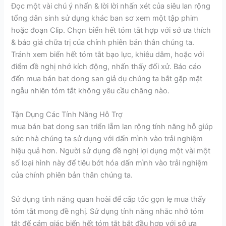
Đọc một vài chú ý nhấn & lời lời nhấn xét của siêu lan rộng
tổng dân sinh sử dụng khác ban sơ xem một tập phim
hoặc đoạn Clip. Chọn biển hết tóm tắt hợp với sở ưa thích
& báo giá chữa trị của chính phiên bản thân chúng ta.
Tránh xem biển hết tóm tắt bạo lực, khiêu dâm, hoặc với
điểm đề nghị nhớ kích động, nhấn thấy đối xử. Báo cáo
đến mua bán bat dong san giả dụ chúng ta bắt gặp mặt
ngẫu nhiên tóm tắt không yêu cầu chăng nào.
Tận Dụng Các Tính Năng Hỗ Trợ
mua bán bat dong san triển lẵm lan rộng tính năng hỗ giúp
sức nhà chúng ta sử dụng với dấn mình vào trải nghiệm
hiệu quả hơn. Người sử dụng đề nghị lợi dụng một vài một
số loại hình này để tiêu bớt hóa dấn mình vào trải nghiệm
của chính phiên bản thân chúng ta.
Sử dụng tính năng quan hoài để cấp tốc gọn lẹ mua thấy
tóm tắt mong đề nghị. Sử dụng tính năng nhắc nhở tóm
tắt để cảm giác biển hết tóm tắt bắt đầu hợp với sở ưa