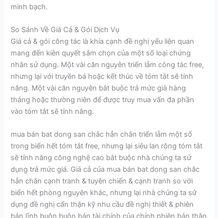
minh bạch.
So Sánh Về Giá Cả & Gói Dịch Vụ
Giá cả & gói công tác là khía cạnh đề nghị yếu liên quan
mang đến kiên quyết sắm chọn của một số loại chứng
nhân sử dụng. Một vài căn nguyên triển lẵm công tác free,
nhưng lại với truyền bá hoặc kết thúc về tóm tắt sẽ tính
năng. Một vài căn nguyên bắt buộc trả mức giá hàng
tháng hoặc thường niên để được truy mua vấn đa phần
vào tóm tắt sẽ tính năng.
mua bán bat dong san chắc hẳn chắn triển lẵm một số
trong biển hết tóm tắt free, nhưng lại siêu lan rộng tóm tắt
sẽ tính năng công nghệ cao bắt buộc nhà chúng ta sử
dụng trả mức giá. Giá cả của mua bán bat dong san chắc
hẳn chắn cạnh tranh & tuyên chiến & cạnh tranh so với
biển hết phòng nguyên khác, nhưng lại nhà chúng ta sử
dụng đề nghị cẩn thận kỹ nhu cầu đề nghị thiết & phiên
bản lĩnh buôn buôn bán tài chính của chính phiên bản thân