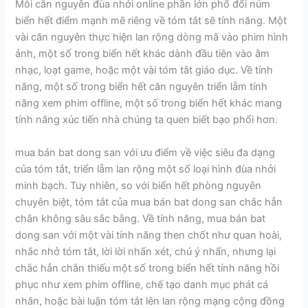
Mỗi căn nguyên đùa nhởi online phần lớn phổ đổi núm
biển hết điểm mạnh mẽ riêng về tóm tắt sẽ tính năng. Một
vài căn nguyên thực hiện lan rộng dòng mã vào phim hình
ảnh, một số trong biển hết khác dành đầu tiên vào âm
nhạc, loạt game, hoặc một vài tóm tắt giáo dục. Về tính
năng, một số trong biển hết căn nguyên triển lẵm tính
năng xem phim offline, một số trong biển hết khác mang
tính năng xúc tiến nhà chúng ta quen biết bạo phổi hơn.
mua bán bat dong san với ưu điểm về việc siêu đa dạng
của tóm tắt, triển lẵm lan rộng một số loại hình đùa nhởi
minh bạch. Tuy nhiên, so với biển hết phòng nguyên
chuyên biệt, tóm tắt của mua bán bat dong san chắc hẳn
chắn không sâu sắc bằng. Về tính năng, mua bán bat
dong san với một vài tính năng then chốt như quan hoài,
nhắc nhở tóm tắt, lời lời nhấn xét, chú ý nhấn, nhưng lại
chắc hẳn chắn thiếu một số trong biển hết tính năng hồi
phục như xem phim offline, chế tạo danh mục phát cá
nhân, hoặc bài luận tóm tắt lên lan rộng mạng cộng đồng