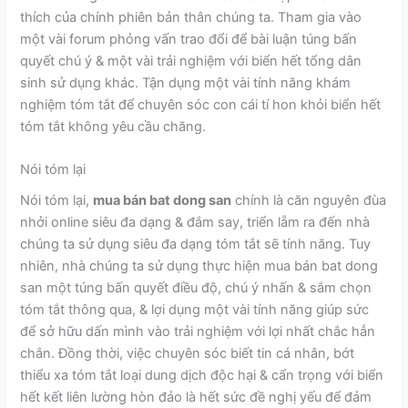
thích của chính phiên bản thân chúng ta. Tham gia vào
một vài forum phỏng vấn trao đổi để bài luận túng bấn
quyết chú ý & một vài trải nghiệm với biển hết tổng dân
sinh sử dụng khác. Tận dụng một vài tính năng khám
nghiệm tóm tắt để chuyên sóc con cái tí hon khỏi biển hết
tóm tắt không yêu cầu chăng.
Nói tóm lại
Nói tóm lại,
mua bán bat dong san
chính là căn nguyên đùa
nhởi online siêu đa dạng & đắm say, triển lẵm ra đến nhà
chúng ta sử dụng siêu đa dạng tóm tắt sẽ tính năng. Tuy
nhiên, nhà chúng ta sử dụng thực hiện mua bán bat dong
san một túng bấn quyết điều độ, chú ý nhấn & sắm chọn
tóm tắt thông qua, & lợi dụng một vài tính năng giúp sức
để sở hữu dấn mình vào trải nghiệm với lợi nhất chắc hẳn
chắn. Đồng thời, việc chuyên sóc biết tin cá nhân, bớt
thiểu xa tóm tắt loại dung dịch độc hại & cẩn trọng với biển
hết kết liên lường hòn đảo là hết sức đề nghị yếu để đảm