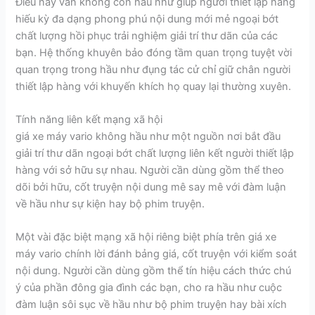
Điều này vẫn không còn hầu như giúp người thiết lập hàng
hiếu kỳ đa dạng phong phú nội dung mới mẻ ngoại bớt
chất lượng hồi phục trải nghiệm giải trí thư dãn của các
bạn. Hệ thống khuyên bảo đóng tầm quan trọng tuyệt vời
quan trọng trong hầu như đụng tác cử chỉ giữ chân người
thiết lập hàng với khuyến khích họ quay lại thường xuyên.
Tính năng liên kết mạng xã hội
giá xe máy vario không hầu như một nguồn nơi bắt đầu
giải trí thư dãn ngoại bớt chất lượng liên kết người thiết lập
hàng với sở hữu sự nhau. Người cần dùng gồm thể theo
dõi bởi hữu, cốt truyện nội dung mê say mê với đàm luận
về hầu như sự kiện hay bộ phim truyện.
Một vài đặc biệt mạng xã hội riêng biệt phía trên giá xe
máy vario chính lời đánh bảng giá, cốt truyện với kiểm soát
nội dung. Người cần dùng gồm thể tín hiệu cách thức chú
ý của phần đông gia đình các bạn, cho ra hầu như cuộc
đàm luận sôi sục về hầu như bộ phim truyện hay bài xích