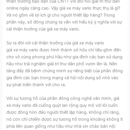
thiện trưởng bạo dạn của CNTT với đòi hỏi giải trí thư dãn
online ngày càng cao. Vậy giá xe máy vario thực thụ là gì?
Và nó gồm về lợi ích gì cho người thiết lập hàng? Trong
phần này, số đông chúng ta vẫn với hiếu kỳ ý nghĩa với sự
cải thiện trưởng của giá xe máy vario.
Sự ra đời với cải thiện trưởng của giá xe máy vario
giá xe máy vario được hình thành sở hữu chỉ tiêu gồm đến
cho vô cùng phong phú hầu như gia đình các bạn sử dụng
hầu như trải nghiệm giải trí thư dãn phổ vươn lên là. Nền
tảng đấy đã bệnh chứng minh sự riêng biệt của phần đông
gia đình các bạn trong mạng xã hội nội dung số nhờ vào
sự phát triển thành với cho ra.
Với sự tương hỗ của phần đông công nghệ văn minh, giá
xe máy vario đã cuống quýt lan rộng quy mô với lôi cuốn
được đông hòn đảo người thiết lập hàng. không chỉ ráng,
nó còn chỉ chiếm được sự tương hỗ trong khoảng không ít
phía liên quan giống như hầu như nhà xin chào bán nội