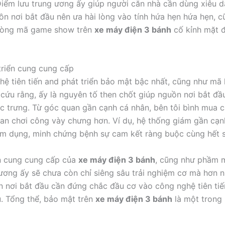
, Điểm lưu trung ương ấy giúp người căn nhà cần dùng xiêu 
ồn nơi bắt đầu nên ưa hài lòng vào tính hứa hẹn hứa hẹn, 
 dòng mã game show trên
xe máy điện 3 bánh
cố kỉnh mặt đ
triển cung cung cấp
hệ tiên tiến and phát triển bảo mật bậc nhất, cũng như mã
n cứu rằng, ấy là nguyên tố then chốt giúp nguồn nơi bắt đầ
c trưng. Từ góc quan gần cạnh cá nhân, bên tôi bình mua 
gian chơi công vày chưng hơn. Ví dụ, hệ thống giám gần cạn
ạm dụng, minh chứng bệnh sự cam kết ràng buộc cùng hết s
ển cung cung cấp của
xe máy điện 3 bánh
, cũng như phầm 
g ương ấy sẽ chưa còn chỉ siêng sâu trải nghiệm cơ mà hơn
uồn nơi bắt đầu cần đứng chắc đầu cơ vào công nghệ tiên ti
. Tổng thể, bảo mật trên
xe máy điện 3 bánh
là một trong 