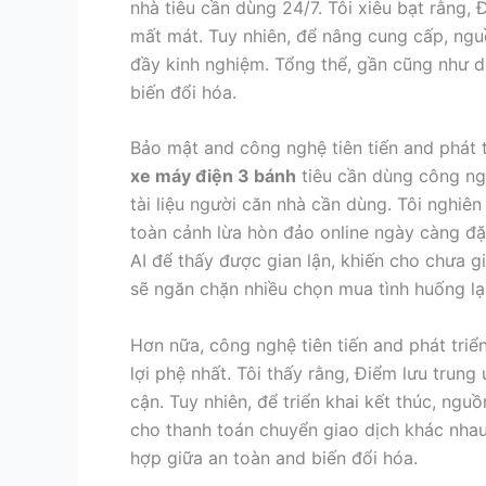
nhà tiêu cần dùng 24/7. Tôi xiêu bạt rằng
mất mát. Tuy nhiên, để nâng cung cấp, ngu
đầy kinh nghiệm. Tổng thể, gần cũng như
biến đổi hóa.
Bảo mật and công nghệ tiên tiến and phát 
xe máy điện 3 bánh
tiêu cần dùng công ng
tài liệu người căn nhà cần dùng. Tôi nghiê
toàn cảnh lừa hòn đảo online ngày càng đặ
AI để thấy được gian lận, khiến cho chưa 
sẽ ngăn chặn nhiều chọn mua tình huống l
Hơn nữa, công nghệ tiên tiến and phát tri
lợi phệ nhất. Tôi thấy rằng, Điểm lưu trun
cận. Tuy nhiên, để triển khai kết thúc, ng
cho thanh toán chuyển giao dịch khác nhau
hợp giữa an toàn and biến đổi hóa.