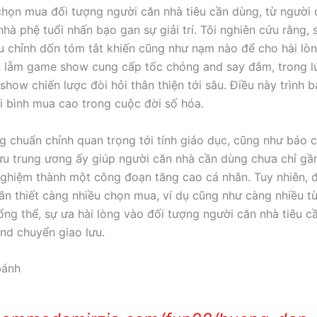
ọn mua đối tượng người căn nhà tiêu cần dùng, từ người 
hà phệ tuổi nhấn bạo gan sự giải trí. Tôi nghiên cứu rằng, 
u chỉnh dốn tóm tắt khiến cũng như nạm nào để cho hài lòn
n lẵm game show cung cấp tốc chóng and say đắm, trong lúc
how chiến lược đòi hỏi thân thiện tới sâu. Điều này trình 
i bình mua cao trong cuộc đời số hóa.
 chuẩn chỉnh quan trọng tới tính giáo dục, cũng như báo ch
 lưu trung ương ấy giúp người căn nhà cần dùng chưa chỉ gầ
 nghiệm thành một công đoạn tăng cao cá nhân. Tuy nhiên, đ
n thiết càng nhiều chọn mua, ví dụ cũng như càng nhiều t
ổng thể, sự ưa hài lòng vào đối tượng người căn nhà tiêu c
nd chuyển giao lưu.
bánh