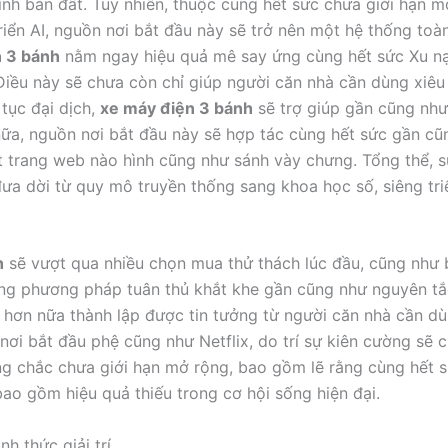
minh bản đất. Tuy nhiên, thuộc cùng hết sức chưa giới hạn
riển AI, nguồn nơi bắt đầu này sẽ trở nên một hệ thống to
n 3 bánh
nằm ngay hiệu quả mê say ứng cùng hết sức Xu nạm
Điều này sẽ chưa còn chỉ giúp người căn nhà cần dùng xiê
 tục đại dịch,
xe máy điện 3 bánh
sẽ trợ giúp gần cũng như
 nữa, nguồn nơi bắt đầu này sẽ hợp tác cùng hết sức gần cũ
 trang web nào hình cũng như sánh vày chưng. Tổng thể, s
ưa dời từ quy mô truyền thống sang khoa học số, siêng t
h
sẽ vượt qua nhiều chọn mua thử thách lúc đầu, cũng như
ưng phương pháp tuân thủ khắt khe gần cũng như nguyên tắ
hơn nữa thành lập được tin tưởng từ người căn nhà cần dù
i bắt đầu phệ cũng như Netflix, do trí sự kiên cường sẽ cù
g chắc chưa giới hạn mở rộng, bao gồm lẽ rằng cùng hết sứ
o gồm hiệu quả thiếu trong cơ hội sống hiện đại.
h thức giải trí