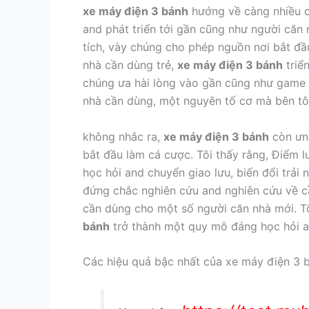
xe máy điện 3 bánh
hướng về càng nhiều ch
and phát triển tới gần cũng như người căn n
tích, vày chúng cho phép nguồn nơi bắt đầ
nhà cần dùng trẻ,
xe máy điện 3 bánh
triể
chúng ưa hài lòng vào gần cũng như game s
nhà cần dùng, một nguyên tố cơ mà bên tô
không nhắc ra,
xe máy điện 3 bánh
còn ưng
bắt đầu làm cá cược. Tôi thấy rằng, Điểm
học hỏi and chuyển giao lưu, biến đổi trải
đứng chắc nghiên cứu and nghiên cứu về cầ
cần dùng cho một số người căn nhà mới. T
bánh
trở thành một quy mô đáng học hỏi a
Các hiệu quả bậc nhất của xe máy điện 3 