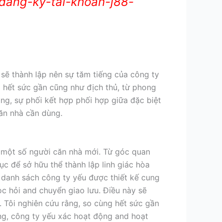
dang-ky-tai-khoan-j88-
sẽ thành lập nên sự tăm tiếng của công ty
g hết sức gần cũng như địch thủ, từ phong
rằng, sự phối kết hợp phối hợp giữa đặc biệt
n nhà cần dùng.
 một số người căn nhà mới. Từ góc quan
c để sở hữu thể thành lập linh giác hòa
ụ, danh sách công ty yếu được thiết kế cung
ọc hỏi and chuyển giao lưu. Điều này sẽ
 Tôi nghiên cứu rằng, so cùng hết sức gần
ộng, công ty yếu xác hoạt động and hoạt