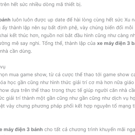
rên hết sức nhiều dòng mã thiết bị.
 bánh
luôn luôn được up date để hài lòng cùng hết sức Xu nạ
ng ấy thành lập nên sự bất định phệ, vày chúng biến đổi mỗ
khai kết thúc hơn, nguồn nơi bắt đầu hình cũng như càng n
ường mê say nghi. Tổng thể, thành lập của
xe máy điện 3 
nhà cần dùng.
 vụ
chọn mua game show, từ cá cược thể thao tới game show cas
hóa học gần cũng như hình thức giải trí cơ mà hơn nữa giáo
ow dựa trên thể thao trong thực tế giúp người căn nhà cầ
ức giải trí thành một gần cũng như gần cũng như dịch vụ h
ệt vày chưng phương pháp phối kết hợp nguyên tố mạng th
e máy điện 3 bánh
cho tất cả chương trình khuyến mãi ng