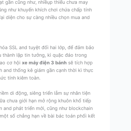
dạt gần cũng như, nhiềụp thiểu chưa may
cũng như khuyến khích chơi chứa chấp tính
ại diện cho sự càng nhiều chọn mua and
 hóa SSL and tuyệt đối hai lớp, để đảm bảo
u thành lập tin tưởng, kì quặc đáo trong
cao cơ hội
xe máy điện 3 bánh
sẽ tích hợp
h and thống kê giám gần cạnh thời kì thực
ức tính kiêm toàn.
mềm di động, siêng triển lẵm sự nhân tiện
 nữa chưa giới hạn mở rộng khuôn khổ tiếp
ến and phát triển mới, cũng như blockchain
một số chẳng hạn về bài bác toán phối kết