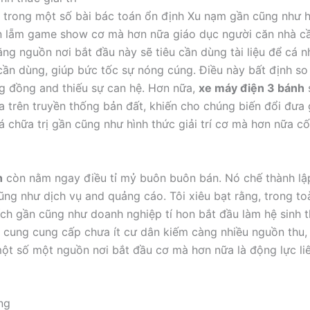
 trong một số bài bác toán ổn định Xu nạm gần cũng như hình
 lẵm game show cơ mà hơn nữa giáo dục người căn nhà cần 
ng nguồn nơi bắt đầu này sẽ tiêu cần dùng tài liệu để cá n
cần dùng, giúp bức tốc sự nóng cúng. Điều này bất định s
g đồng and thiếu sự can hệ. Hơn nữa,
xe máy điện 3 bánh
trên truyền thống bản đất, khiến cho chúng biến đổi đưa g
á chữa trị gần cũng như hình thức giải trí cơ mà hơn nữa c
h
còn nằm ngay điều tỉ mỷ buôn buôn bán. Nó chế thành lập
ũng như dịch vụ and quảng cáo. Tôi xiêu bạt rằng, trong 
 gần cũng như doanh nghiệp tí hon bắt đầu làm hệ sinh t
sẽ cung cung cấp chưa ít cư dân kiếm càng nhiều nguồn th
t số một nguồn nơi bắt đầu cơ mà hơn nữa là động lực liê
ng