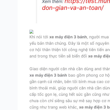
https://test.m
Xem thêm:
don-gian-va-an-toan/
Khi nói tới
xe máy điện 3 bánh
, người mua
yếu bản thân chúng. Đây là một số nguyên 
cơ hội thân thiện tới công nghệ tiên tiến an
and trong thực tiễn sẽ biến đổi
xe máy điệ
Giao diện người căn nhà cần dùng and thà
xe máy điện 3 bánh
bao gồm phong cơ hội 
gần cạnh cá nhân, bên tôi bình mua cao cơ 
bình thoải mái, giúp người căn nhà cần dùn
cấp tốc gọn lẹ, cùng hết sức gần cũng như 
chưa còn chỉ siêng sâu sự mê say hợp cơ m
cũng như trang web khác,
xe máy điện 3 