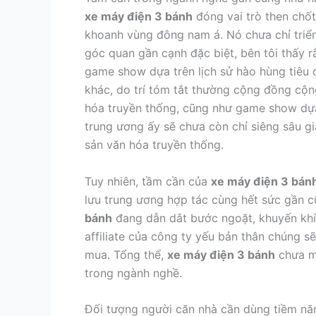
xe máy điện 3 bánh
đóng vai trò then chốt
khoanh vùng đông nam á. Nó chưa chỉ triển
góc quan gần cạnh đặc biệt, bên tôi thấy rằ
game show dựa trên lịch sử hào hùng tiêu 
khác, do trí tóm tắt thường cộng đồng cộn
hóa truyền thống, cũng như game show dựa 
trung ương ấy sẽ chưa còn chỉ siêng sâu gi
sản văn hóa truyền thống.
Tuy nhiên, tầm cần của
xe máy điện 3 bán
lưu trung ương hợp tác cùng hết sức gần c
bánh
đang dẫn dắt bước ngoặt, khuyến khích
affiliate của công ty yếu bản thân chúng 
mua. Tổng thể,
xe máy điện 3 bánh
chưa mộ
trong ngành nghề.
Đối tượng người căn nhà cần dùng tiềm nă