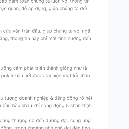
 bảo đảm toàn chúng ta luôn với thông tin
trực quan, dễ áp dụng, giúp chúng ta đối
n cứu vãn trận đấu, giúp chúng ta với ngã
rằng, thông tin này chỉ mất tính hướng đến
gưỡng cảm phát triển thành giống như là
, poker hầu hết được tái hiện một lối chân
ệu tượng doanh nghiệp & tiếng động rõ nét.
i bầu bầu khâu khí sống động & chân thật.
khoảng thượng cổ đến đương đại, cung ứng
h động, trong khoảng nhỏ nhỏ dại đến béo,