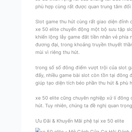
phù hợp cùng rất được quan trung tâm đối 
Slot game thu hút cùng rất giao diện đỉnh 
xe 50 elite chuyển động một bộ sưu tập sl
khiến lộng lẫy game đắt tiền nhân vẻ phía 
đương đại, trong khoảng truyền thuyết thần 
mùi vì riêng thu hút.
trong số số đông điểm vượt trội của slot ga
đấy, nhiều game bài slot còn tồn tại đông đ
giúp tạo diện tích béo phần thu hút & phù 
xe 50 elite cũng chuyên nghiệp xử lí đông
hút. Tuy nhiên, chúng ta đề nghị quan trọ
Ưu Đãi & Khuyến Mãi phệ tại xe 50 elite