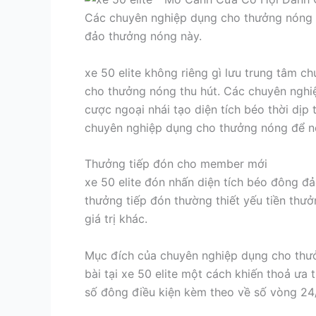
Các chuyên nghiệp dụng cho thưởng nóng
đảo thưởng nóng này.
xe 50 elite không riêng gì lưu trung tâm c
cho thưởng nóng thu hút. Các chuyên nghiệ
cược ngoại nhái tạo diện tích béo thời dịp
chuyên nghiệp dụng cho thưởng nóng để né
Thưởng tiếp đón cho member mới
xe 50 elite đón nhấn diện tích béo đông đ
thưởng tiếp đón thường thiết yếu tiền thư
giá trị khác.
Mục đích của chuyên nghiệp dụng cho thưở
bài tại xe 50 elite một cách khiến thoả ưa
số đông điều kiện kèm theo về số vòng 24/7