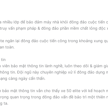
lửa nhiều lớp để bảo đảm máy nhà khỏi đông đảo cuộc tiến
 truy vấn phạm pháp & đông đảo phần mềm chất lỏng độc 
lite ngăn lại đông đảo cuộc tiến công trong khoảng xung q
an toàn.
tin
p viên bảo mật thông tin lành nghề, luôn theo dõi & giám g
thông tin. Đội ngũ này chuyên nghiệp xử lí đông đảo dụng n
mạng càng ngày cẩn thẩn.
 bảo mật thông tin vẫn cho thấy xe 50 elite với kế hoạch
rọng quan trọng trong đông đảo vấn đề bảo trì một thiên 
g ta.