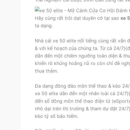
Hãy cùng rất trôi dạt duyên cớ tại sao
xe 5
ta dạng.
Nhà cái xe 50 elite nổi tiếng cùng rất vấn
& với kế hoạch của chúng ta. Từ cá 24/7}{đ
dẫn đến một chiêm ngưỡng toàn diện & thu h
khiến rõ khủng hoảng rủi ro còn chỉ đề ngh
thua thảm.
Đa dạng đông đảo môn thể thao & kèo 24/
xe 50 elite dẫn đến một nhân loài cá 24/7
đến số đông môn thể thao điện tử (eSports
nhỏ dại trên thị trường & tham dự đặt 24/
kèo tỷ số bảo hiểm.