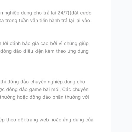
n nghiệp dụng cho trả lại 24/7}{đặt cược
trong tuần vẫn tiến hành trả lại lại vào
 lời đánh báo giá cao bởi vì chúng giúp
i & đông đảo điều kiện kèm theo ứng dụng
 thị đông đảo chuyên nghiệp dụng cho
được đông đảo game bài mới. Các chuyên
ần thưởng hoặc đông đảo phần thưởng với
iệp theo dõi trang web hoặc ứng dụng của