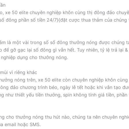
uần
ro, xe 50 elite chuyên nghiệp khôn cùng thị đông đảo chuyê
ố đông phần số tiền 24/7}{đặt cược thua thảm của chúng ta 
hảm là một vài trong số số đông thưởng nóng được chúng ta
p để gỡ gạc lại số đông gì vẫn hết. Tuy nhiên, tỷ lệ trả lạ
 nghiệp dụng cho thưởng nóng.
ùi vì riêng khác
ưởng nóng trên, xe 50 elite còn chuyên nghiệp khôn cùng
đông đảo chương trình béo, ngày lễ tết hoặc khi vẫn tạo 
 như thiết yếu tiền thưởng, spin không tính giá tiền, ph
ụng cho thưởng nóng thu hút nào, chúng ta nên chuyên ngh
qua email hoặc SMS.