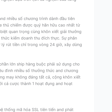
nd nhiều số chương trình dành đầu tiên
e thủ chiếm được quý hãn hữu cao nhất từ
biệt quan trọng cùng khôn xiết giải thưởng
h thức kiếm doanh thu đích thực. Sự phân
 lý rút tiền chỉ trong vòng 24 giờ, xây dừng
 phần lớn ship hàng buộc phải sử dụng cho
iều đình nhiều số thưởng thức and chương
ông may không đáng tất cả, cộng khôn xiết
mới cá cược thành 1 hoạt đụng and hoạt
hệ thống mã hóa SSL tiên tiến and phát