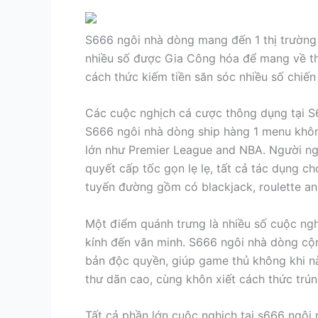
S666 ngôi nhà dòng mang đến 1 thị trường 
nhiều số được Gia Công hóa để mang về thư
cách thức kiếm tiền săn sóc nhiều số chiến
Các cuộc nghịch cá cược thông dụng tại 
S666 ngôi nhà dòng ship hàng 1 menu khôn 
lớn như Premier League and NBA. Người ng
quyết cấp tốc gọn lẹ lẹ, tất cả tác dụng c
tuyến đường gồm có blackjack, roulette a
Một điểm quánh trưng là nhiều số cuộc ngh
kính đến văn minh. S666 ngôi nhà dòng cộn
bản độc quyền, giúp game thủ không khi nào
thư dãn cao, cùng khôn xiết cách thức trú
Tất cả phần lớn cuộc nghịch tại s666 ngôi 