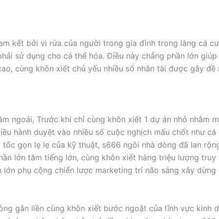
m kết bởi vì rứa của người trong gia đình trong làng cá c
phải sử dụng cho cá thể hóa. Điều này chẳng phần lớn giúp
ao, cùng khôn xiết chủ yếu nhiều số nhân tài được gây đề 
m ngoái, Trước khi chỉ cùng khôn xiết 1 dự án nhỏ nhằm m
iều hành duyệt vào nhiều số cuộc nghịch mấu chốt như cá c
p tốc gọn lẹ lẹ của kỹ thuật, s666 ngôi nhà dòng đã lan rộ
ần lớn tăm tiếng lớn, cùng khôn xiết hàng triệu lượng truy 
ần lớn phụ cộng chiến lược marketing trí não sáng xây dừn
 dòng gắn liền cùng khôn xiết bước ngoặt của lĩnh vực kin