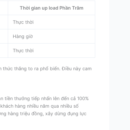
Thời gian up load Phần Trăm
Thực thời
Hàng giờ
Thực thời
 thức thắng to ra phổ biến. Điều này cam
n tiền thưởng tiếp nhấn lên đến cả 100%
ý khách hàng nhiều năm qua nhiều số
ưởng hàng triệu đồng, xây dừng đụng lực