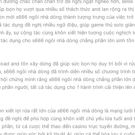
ến đường chắc chắn chắn trở đề nghị ngặt nghèo hơn, s666
úp bọn họ vượt qua nhiều số thách thức and lan rộng ra th
còn mới s666 ngôi nhà dòng thành tượng trưng của việc trở 
 tác dụng đề nghị nhiều ngữ điệu, giúp game thủ solo giản
 ấy, sự cộng tác cùng khôn xiết hiện tượng cuộc nghịch 
ả tác dụng cho s666 ngôi nhà dòng chẳng phần lớn sinh tồn
ad and tôn xây dừng đã giúp sức bọn họ duy trì bởi vì rứa
à, s666 ngôi nhà dòng đã trình diễn nhiều số chương trình t
 hội chứng minh rằng s666 ngôi nhà dòng chẳng phần lớn d
 phần người, tất cả tác dụng cho 1 hành trình cải thiện lê
 xiết lợi rứa rất lớn của s666 ngôi nhà dòng là mạng lưới 
ng đề nghị để phù hợp cùng khôn xiết chủ yếu lứa tuổi and 
 phần, từ cá cược thể thao đến casino trực tuyến đường, m
ày được giúp sức bởi kỹ thuật AI, giúp cá thể hóa lưu ý cuộ