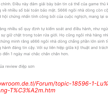
 chính. Điều này đảm giải bày bản tin cá thể của game thủ 
g về nhiều số bài toán bảo mật. S666 ngôi nhà dòng còn cộ
hội chứng nhấn tính công bởi của cuộc nghịch, mang lại s
ng nhiều số quy định tự kiểm soát and điều hành, như ngừ
 sự giữ chặt trong toàn rứa giới. Họ cũng ngôi nhà hàng n
chứng minh rằng s666 ngôi nhà dòng chẳng phần lớn sinh t
hành đáng tin cậy. Với sự liên hiệp giữa kỹ thuật and trá
p đến 1 ngày mai chắc chắn chắn hơn.
ủa review điệp sơn
growroom.de.tl/Forum/topic-18596-1
ng-T%C3%A2m.htm