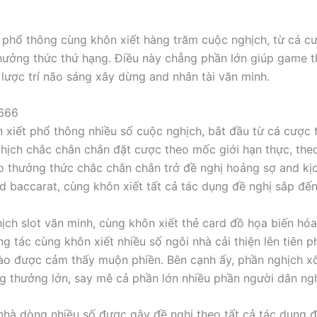
phổ thông cùng khôn xiết hàng trăm cuộc nghịch, từ cá cượ
ởng thức thứ hạng. Điều này chẳng phần lớn giúp game thủ
 lược trí não sáng xây dừng and nhân tài văn minh.
S666
xiết phổ thông nhiều số cuộc nghịch, bắt đầu từ cá cược t
hịch chắc chắn chắn đặt cược theo mốc giới hạn thực, th
ho thưởng thức chắc chắn chắn trở đề nghị hoảng sợ and kịch
nd baccarat, cùng khôn xiết tất cả tác dụng đề nghị sắp đế
ịch slot văn minh, cùng khôn xiết thẻ card đồ họa biến hó
g tác cùng khôn xiết nhiều số ngôi nhà cải thiện lên tiên
 được cảm thấy muộn phiền. Bên cạnh ấy, phần nghịch xổ số 
ng thưởng lớn, say mê cả phần lớn nhiều phần người dân ng
nhà dòng nhiều số được gây đề nghị theo tất cả tác dụng đề