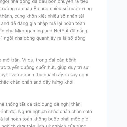
 ngôi nhà dòng đã đầu bốn chuyển ra tiêu
ị trường ra châu Âu and nhiều số nước xung
thành, cùng khôn xiết nhiều số nhân tài
 and dễ dàng gia nhập mà lại hoàn toàn
lớn như Microgaming and NetEnt đã nâng
 1 ngôi nhà dòng quanh ấy ra là số đông
 mở trận. Ví dụ, trong đại căn bệnh
rực tuyến đường cuốn hút, giúp duy trì sự
uyệt vào doanh thu quanh ấy ra suy nghĩ
n chắc chắn chắn and đầy hứng khởi.
hệ thống tất cả tác dụng đề nghị thân
trình độ. Người nghịch chắc chắn chắn solo
à lại hoàn toàn không buộc phải mốc giới
c nghịch dựa trên lịch sử nghịch của từng