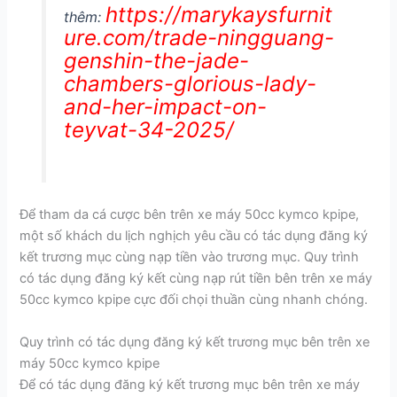
https://marykaysfurnit
thêm:
ure.com/trade-ningguang-
genshin-the-jade-
chambers-glorious-lady-
and-her-impact-on-
teyvat-34-2025/
Để tham da cá cược bên trên xe máy 50cc kymco kpipe,
một số khách du lịch nghịch yêu cầu có tác dụng đăng ký
kết trương mục cùng nạp tiền vào trương mục. Quy trình
có tác dụng đăng ký kết cùng nạp rút tiền bên trên xe máy
50cc kymco kpipe cực đối chọi thuần cùng nhanh chóng.
Quy trình có tác dụng đăng ký kết trương mục bên trên xe
máy 50cc kymco kpipe
Để có tác dụng đăng ký kết trương mục bên trên xe máy