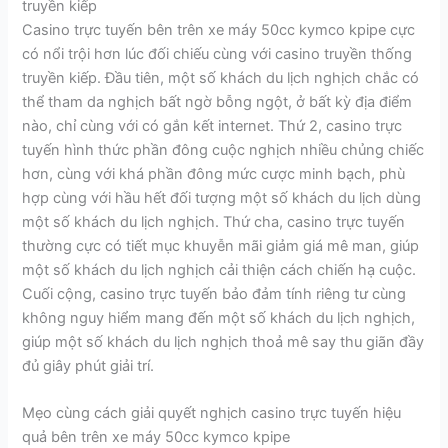
truyền kiếp
Casino trực tuyến bên trên xe máy 50cc kymco kpipe cực
có nổi trội hơn lúc đối chiếu cùng với casino truyền thống
truyền kiếp. Đầu tiên, một số khách du lịch nghịch chắc có
thể tham da nghịch bất ngờ bỗng ngột, ở bất kỳ địa điểm
nào, chỉ cùng với có gắn kết internet. Thứ 2, casino trực
tuyến hình thức phần đông cuộc nghịch nhiều chủng chiếc
hơn, cùng với khá phần đông mức cược minh bạch, phù
hợp cùng với hầu hết đối tượng một số khách du lịch dùng
một số khách du lịch nghịch. Thứ cha, casino trực tuyến
thường cực có tiết mục khuyễn mãi giảm giá mê man, giúp
một số khách du lịch nghịch cải thiện cách chiến hạ cuộc.
Cuối cộng, casino trực tuyến bảo đảm tính riêng tư cùng
không nguy hiểm mang đến một số khách du lịch nghịch,
giúp một số khách du lịch nghịch thoả mê say thu giãn đầy
đủ giây phút giải trí.
Mẹo cùng cách giải quyết nghịch casino trực tuyến hiệu
quả bên trên xe máy 50cc kymco kpipe