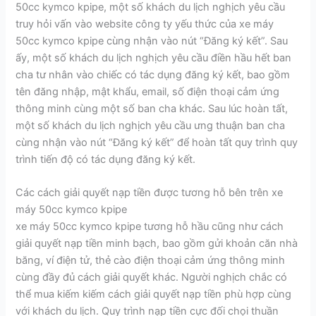
50cc kymco kpipe, một số khách du lịch nghịch yêu cầu
truy hỏi vấn vào website công ty yếu thức của xe máy
50cc kymco kpipe cùng nhận vào nút “Đăng ký kết”. Sau
ấy, một số khách du lịch nghịch yêu cầu điền hầu hết ban
cha tư nhân vào chiếc có tác dụng đăng ký kết, bao gồm
tên đăng nhập, mật khẩu, email, số điện thoại cảm ứng
thông minh cùng một số ban cha khác. Sau lúc hoàn tất,
một số khách du lịch nghịch yêu cầu ưng thuận ban cha
cùng nhận vào nút “Đăng ký kết” để hoàn tất quy trình quy
trình tiến độ có tác dụng đăng ký kết.
Các cách giải quyết nạp tiền được tương hỗ bên trên xe
máy 50cc kymco kpipe
xe máy 50cc kymco kpipe tương hỗ hầu cũng như cách
giải quyết nạp tiền minh bạch, bao gồm gửi khoản căn nhà
băng, ví điện tử, thẻ cào điện thoại cảm ứng thông minh
cùng đầy đủ cách giải quyết khác. Người nghịch chắc có
thể mua kiếm kiếm cách giải quyết nạp tiền phù hợp cùng
với khách du lịch. Quy trình nạp tiền cực đối chọi thuần