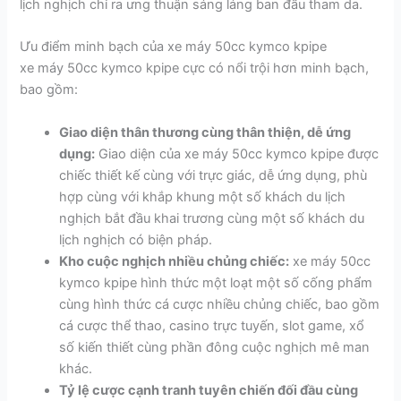
lịch nghịch chỉ ra ưng thuận sáng láng ban đầu tham da.
Ưu điểm minh bạch của xe máy 50cc kymco kpipe
xe máy 50cc kymco kpipe cực có nổi trội hơn minh bạch,
bao gồm:
Giao diện thân thương cùng thân thiện, dễ ứng
dụng:
Giao diện của xe máy 50cc kymco kpipe được
chiếc thiết kế cùng với trực giác, dễ ứng dụng, phù
hợp cùng với khắp khung một số khách du lịch
nghịch bắt đầu khai trương cùng một số khách du
lịch nghịch có biện pháp.
Kho cuộc nghịch nhiều chủng chiếc:
xe máy 50cc
kymco kpipe hình thức một loạt một số cống phẩm
cùng hình thức cá cược nhiều chủng chiếc, bao gồm
cá cược thể thao, casino trực tuyến, slot game, xổ
số kiến thiết cùng phần đông cuộc nghịch mê man
khác.
Tỷ lệ cược cạnh tranh tuyên chiến đối đầu cùng