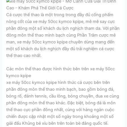
Cá cược thể thao là một trong trong đầy đủ cống phẩm
nòng cốt của xe máy 50cc kymco kpipe, mê mê say cực
phần đông một số khách du lịch nghịch tham da. Với phần
đông môn thể thao minh bạch cùng Phần Trăm cược mê
man, xe máy 50cc kymco kpipe chuyên dùng mang đến
một số khách du lịch nghịch đầy đủ trải nghiệm cá cược
thể thao cao nhất.
Các môn thể thao được hình thức bên trên xe máy 50cc
kymco kpipe
xe máy 50cc kymco kpipe hình thức cá cược bên trên
phần đông môn thể thao minh bạch, bao gồm bóng đá,
bóng rổ, đánh tennis, cầu lông, bóng chuyền, đua xe cùng
phần đông môn thể thao khác. Đặc biệt, bóng đá là môn
thể thao cực phần đông nhất, cùng với hàng ngàn cuộc
chiến được cập nhật một số ngày trong khoảng một số
giải đấu Khủng bé xíu bên trên toàn bè đảng quốc tế.