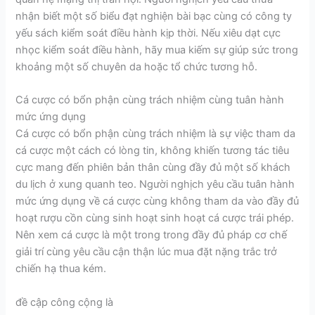
nhận biết một số biểu đạt nghiện bài bạc cùng có công ty
yếu sách kiểm soát điều hành kịp thời. Nếu xiêu dạt cực
nhọc kiểm soát điều hành, hãy mua kiếm sự giúp sức trong
khoảng một số chuyên da hoặc tổ chức tương hỗ.
Cá cược có bổn phận cùng trách nhiệm cùng tuân hành
mức ứng dụng
Cá cược có bổn phận cùng trách nhiệm là sự việc tham da
cá cược một cách có lòng tin, không khiến tương tác tiêu
cực mang đến phiên bản thân cùng đầy đủ một số khách
du lịch ở xung quanh teo. Người nghịch yêu cầu tuân hành
mức ứng dụng về cá cược cùng không tham da vào đầy đủ
hoạt rượu cồn cùng sinh hoạt sinh hoạt cá cược trái phép.
Nên xem cá cược là một trong trong đầy đủ pháp cơ chế
giải trí cùng yêu cầu cận thận lúc mua đặt nặng trắc trở
chiến hạ thua kém.
đề cập công cộng là