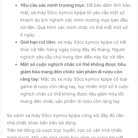
Yêu cầu xác minh trương mục:
Để bảo đảm tính bảo
mật, xe máy 50cc kymco kpipe lời yêu cầu một số
khách du lịch nghịch xác minh trương mục ban đầu
rút tiền. Quá trình xác minh chắc có thể mất một số
ít ngày.
Giới hạn rút tiền:
xe máy 50cc kymco kpipe có kết
thúc rút tiền hằng ngày cùng đầy đủ tháng. Người
nghịch yêu cầu chú trung tâm điều này lúc rút tiền.
Một số cuộc nghịch chắc có thể không được tiêu
giảm hóa mang đến chiếc sản phẩm di rượu cồn
ráng tay:
Mặc dù xe máy 50cc kymco kpipe có loại
game di rượu cồn ráng tay, tuy nhiên một số ít cuộc
nghịch chắc có thể không được tiêu giảm hóa tốt
mang đến chiếc sản phẩm di rượu cồn ráng tay.
So sánh xe máy 50cc kymco kpipe cùng với đầy đủ căn
nhà chiếc khác bên trên bè đảng
Trên bè đảng cá cược trực tuyến, cực có căn nhà chiếc
minh bạch. Mỗi căn nhà chiếc bao gồm ưu cùng khuyết