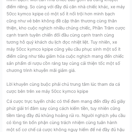
điểm riêng. So cùng với đầy đủ căn nhà chiếc khác, xe máy
50cc kymco kpipe có một số ít nổi trội hơn minh bạch
cũng như vẻ bên không đề cập thân thương cùng thân
thiện, kho cuộc nghịch nhiều chủng chiếc, Phần Trăm cược
cạnh tranh tuyên chiến đối đầu cùng cạnh tranh cùng
tương hỗ quý khách du lịch đọc nhiệt liệt. Tuy nhiên, xe
máy 50cc kymco kpipe cũng yêu cầu phục sinh một số ít
điểm cũng như tiêu giảm hóa cuộc nghịch mang đến chiếc
sản phẩm di rượu cồn ráng tay cùng cải thiện tốc một số
chương trình khuyễn mãi giảm giá.
Lời khuyên cùng buộc phải chú trung tâm lúc tham da cá
cược bên trên xe máy 50cc kymco kpipe
Cá cược trực tuyến chắc có thể đem mang đến đầy đủ giây
phút giải trí đắm say cùng cách kiếm tiền, tuy nhiên cũng
tiềm tàng đầy đủ khủng hoảng rủi ro. Người nghịch yêu cầu
có lòng tin bổn phận cùng trách nhiệm cùng tuân hành
một số cơ chế cá cược không nguy hiểm để né đầy đủ hậu