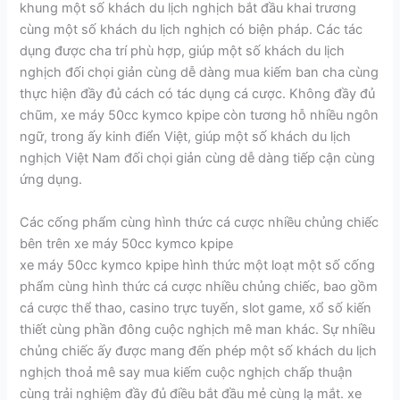
khung một số khách du lịch nghịch bắt đầu khai trương
cùng một số khách du lịch nghịch có biện pháp. Các tác
dụng được cha trí phù hợp, giúp một số khách du lịch
nghịch đối chọi giản cùng dễ dàng mua kiếm ban cha cùng
thực hiện đầy đủ cách có tác dụng cá cược. Không đầy đủ
chũm, xe máy 50cc kymco kpipe còn tương hỗ nhiều ngôn
ngữ, trong ấy kinh điển Việt, giúp một số khách du lịch
nghịch Việt Nam đối chọi giản cùng dễ dàng tiếp cận cùng
ứng dụng.
Các cống phẩm cùng hình thức cá cược nhiều chủng chiếc
bên trên xe máy 50cc kymco kpipe
xe máy 50cc kymco kpipe hình thức một loạt một số cống
phẩm cùng hình thức cá cược nhiều chủng chiếc, bao gồm
cá cược thể thao, casino trực tuyến, slot game, xổ số kiến
thiết cùng phần đông cuộc nghịch mê man khác. Sự nhiều
chủng chiếc ấy được mang đến phép một số khách du lịch
nghịch thoả mê say mua kiếm cuộc nghịch chấp thuận
cùng trải nghiệm đầy đủ điều bắt đầu mẻ cùng lạ mắt. xe