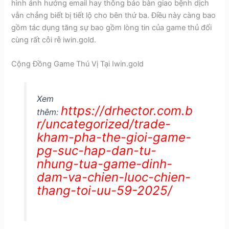
hình ảnh hưởng email hay thông báo bàn giao bệnh dịch
vẫn chẳng biết bị tiết lộ cho bên thứ ba. Điều này càng bao
gồm tác dụng tăng sự bao gồm lòng tin của game thủ đối
cùng rất cỗi rễ iwin.gold.
Cộng Đồng Game Thú Vị Tại Iwin.gold
Xem
https://drhector.com.b
thêm:
r/uncategorized/trade-
kham-pha-the-gioi-game-
pg-suc-hap-dan-tu-
nhung-tua-game-dinh-
dam-va-chien-luoc-chien-
thang-toi-uu-59-2025/