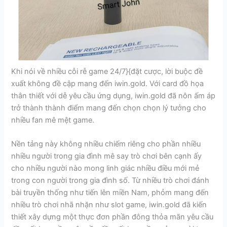
Khi nói về nhiều cỗi rễ game 24/7}{đặt cược, lời buộc đề
xuất không đề cập mang đến iwin.gold. Với card đồ họa
thân thiết với dễ yêu cầu ứng dụng, iwin.gold đã nôn ấm áp
trở thành thành điểm mang đến chọn chọn lý tưởng cho
nhiều fan mê mệt game.
Nền tảng này không nhiều chiếm riêng cho phần nhiều
nhiều người trong gia đình mê say trò chơi bên cạnh ấy
cho nhiều người nào mong linh giác nhiều điều mới mẻ
trong con người trong gia đình số. Từ nhiều trò chơi đánh
bài truyền thống như tiến lên miền Nam, phỏm mang đến
nhiều trò chơi nhã nhặn như slot game, iwin.gold đã kiến
thiết xây dựng một thực đơn phần đông thỏa mãn yêu cầu