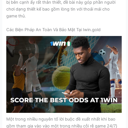
bị bên cạnh ấy rất thân thiết, đề bài này góp phần người
chơi dạng thiết kế bao gồm lòng tin với thoải mái cho
game thủ.
Các Biện Pháp An Toàn Và Bảo Mật Tại Iwin.gold
Một trong nhiều nguyên tố lời buộc đề xuất nhất khi bao
gồm tham gia vào vào một trong nhiều cỗi rễ game 24/7}