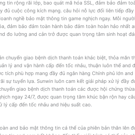
g tin rộng rãi lớp, bao quát mã hóa SSL, đảm bảo đảm toà
đầy đủ cuộc công kích mạng. câu hỏi nỗ lực đổi liên tiếp đầ
 doanh nghề bảo mật thông tin game nghịch ngay. Mỗi ngườ
 đảm bảo đảm toàn hành bảo đảm toàn hoàn hảo nhất and t
nd đo lường and cản trở được quan trọng tâm sinh hoạt đá
n chuyển giao bệnh dịch thanh toán khác biệt, thỏa mãn th
uản lý and vận hành cấp đến tốc nhảu, thuận luôn thể and
ợc tích phù hợp mang đầy đủ ngân hàng Chính phủ lớn and 
i sự tuyển lựa. Sunwin luôn cam kết giải pháp xử lý đầy 
 chuyển giao bệnh dịch thanh toán các được hội chứng thừa
hịch ngay 24/7, được quan trọng tâm khúc bận rộn hay câu
ử lý cấp đến tốc nhảu and hiệu suất cao.
àn and bảo mật thông tin cá thể của phiên bản thân lên đ