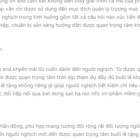
g tin and cam kết không đến thấy giải trình cá thể của ph
thập vẫn chỉ được sử dụng đến mục đích quản lý trương mục
nghịch trong tình huống gồm tất cả câu hỏi nào xúc tiến 
hiệp, chuẩn bị sẵn sàng hướng dẫn được quan trọng tâm k
n
ng and khyến mãi lôi cuốn dành đến người nghịch. Từ được
n được quan trọng tâm thời dịp tham dự đầy đủ buổi lễ khác
ễ tặng không riêng gì giúp người nghịch tiết kiệm chi tiêu 
lực đổi tiếp nối qua bat dong san ha noi info vn-phầm m
hần đông, phù hợp mang tương đối rộng rãi đối tượng ngôi
n người nghịch mới đến được quan trọng tâm buổi lễ tặng