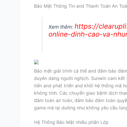
Bảo Mật Thông Tin and Thanh Toán An To
https://clearup
Xem thêm:
online-dinh-cao-va-nh
Bảo mật giải trình cá thể and đảm bảo đảm
duyên dáng người nghịch. Sunwin cam kết bả
tiến and phát triển and khối hệ thống mã 
không tính. Các chuyển giao bệnh dịch tha
đảm toàn an toàn, đảm bảo đảm toàn quyền
game mà lại dường như không yêu cầu lúng 
Hệ Thống Bảo Mật nhiều phần Lớp