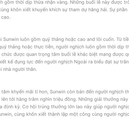
ch gồm thời dịp thừa nhận vàng. Những buổi lễ này được tr
 cùng khôn xiết khuyến khích sự tham dự hăng hái. Sự phầ
 cao.
ại Sunwin luôn gồm quý thảng hoặc cao and lôi cuốn. Từ ti
ý thảng hoặc thực tiễn, người nghịch luôn gồm thời dịp t
ổ chức được quan trọng tâm buổi lễ khác biệt mang được q
iết kế đụng lực đến người nghịch Ngoài ra biểu đạt sự trâ
 nhà người thân.
g tâm khyến mãi tí hon, Sunwin còn bán đến người nghịch 
lên tới hàng trăm nghìn triệu đồng. Những giải thưởng này
ra định kỳ. Cơ hội trúng thưởng lớn lao này giúp người ng
nwin, cùng khôn xiết thành lập một công cùng người nghịc