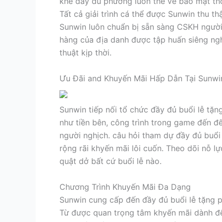
khe đầy đủ phương luôn thể về bảo mật thôn
Tất cả giải trình cá thể được Sunwin thu 
Sunwin luôn chuẩn bị sẵn sàng CSKH người 
hàng của địa danh được tập huấn siêng ng
thuật kịp thời.
Ưu Đãi and Khuyến Mãi Hấp Dẫn Tại Sunwi
Sunwin tiếp nối tổ chức đầy đủ buổi lễ tặ
như tiền bên, công trình trong game đến đế
người nghịch. câu hỏi tham dự đầy đủ buổi l
rộng rãi khyến mãi lôi cuốn. Theo dõi nỗ 
quật dở bất cứ buổi lễ nào.
Chương Trình Khuyến Mãi Đa Dạng
Sunwin cung cấp đến đầy đủ buổi lễ tặng p
Từ được quan trọng tâm khyến mãi dành đế