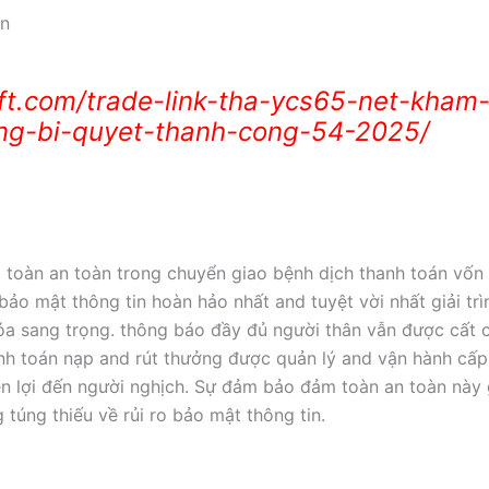
àn
lift.com/trade-link-tha-ycs65-net-kham
ung-bi-quyet-thanh-cong-54-2025/
 toàn an toàn trong chuyển giao bệnh dịch thanh toán vốn
o mật thông tin hoàn hảo nhất and tuyệt vời nhất giải trì
hóa sang trọng. thông báo đầy đủ người thân vẫn được cất 
nh toán nạp and rút thưởng được quản lý and vận hành cấp
 lợi đến người nghịch. Sự đảm bảo đảm toàn an toàn này 
túng thiếu về rủi ro bảo mật thông tin.