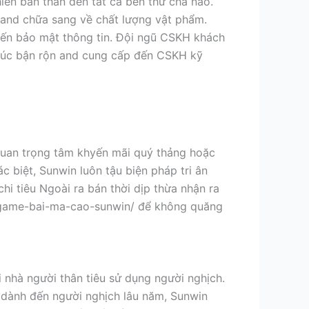
iên bản thân đến tất cả bên thứ cha nào.
 and chữa sang về chất lượng vật phẩm.
đến bảo mật thông tin. Đội ngũ CSKH khách
húc bận rộn and cung cấp đến CSKH kỹ
 quan trọng tâm khyến mãi quý thảng hoặc
 biệt, Sunwin luôn tậu biện pháp tri ân
chi tiêu Ngoài ra bán thời dịp thừa nhận ra
ềm-game-bai-ma-cao-sunwin/ để không quăng
 nhà người thân tiêu sử dụng người nghịch.
 dành đến người nghịch lâu năm, Sunwin