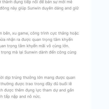
ở thành đụng tiếp nối để bán sự mới mẻ
n đông này giúp Sunwin duyên dáng and giữ
ền bên, xu game, công trình cực thảng hoặc
hừa nhận ra được quan trọng tâm khyến
uan trọng tâm khyến mãi vô cùng lớn.
n trọng mà lại Sunwin dành đến công cùng
thời dịp trúng thưởng lớn mang được quan
 thường được trao trong đầy đủ buổi lễ
hịch được thêm đụng lực tham dự and gắn
h tấp nập and nô nức.