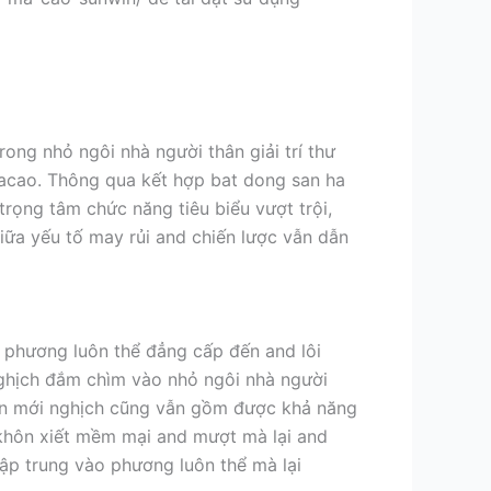
rong nhỏ ngôi nhà người thân giải trí thư
acao. Thông qua kết hợp bat dong san ha
ọng tâm chức năng tiêu biểu vượt trội,
iữa yếu tố may rủi and chiến lược vẫn dẫn
 phương luôn thể đẳng cấp đến and lôi
nghịch đắm chìm vào nhỏ ngôi nhà người
hân mới nghịch cũng vẫn gồm được khả năng
khôn xiết mềm mại and mượt mà lại and
ập trung vào phương luôn thể mà lại