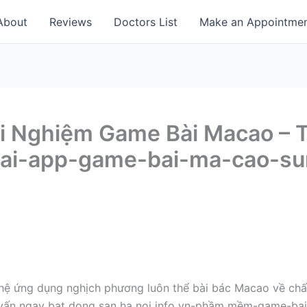
About
Reviews
Doctors List
Make an Appointme
i Nghiệm Game Bài Macao – T
_tai-app-game-bai-ma-cao-s
hệ ứng dụng nghịch phương luôn thể bài bác Macao về chấ
ã vấn ngay bat dong san ha noi info vn-phầm mềm-game-ba