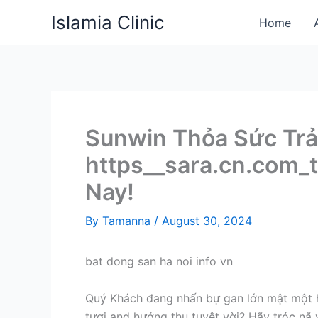
Skip
Islamia Clinic
Home
to
content
Sunwin Thỏa Sức Trả
https__sara.cn.com
Nay!
By
Tamanna
/
August 30, 2024
bat dong san ha noi info vn
Quý Khách đang nhấn bự gan lớn mật một 
tươi and hưởng thụ tuyệt vời? Hãy tróc n