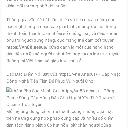
điểm đổi thưởng phổ đổi nuốm.
Thông qua vấn đề bắt cầu nhiều số tiêu chuẩn cũng như
bảo mật thông tin báo cáo giải trình, mạng lưới hệ thống
thanh toán thanh toán nhiều số chủng loại, và điều khoản
phụ trợ người dùng hàng, cực mang thể đảm cốt truyện
https://vn88.nexus/
xứng danh là một cửa hàng hàng
đầu đến nhiều số người tình thích hợp cá online trực tuyến
đường tại Việt Nam và giáo khu châu Á.
Các Đặc Điểm Nổi Bật Của https://vn88.nexus/ – Cập Nhật
Công Nghệ Tiên Tiến Để Phục Vụ Người Chơi
Mỗi hệ ứng dụng cá online thành công những dựa mặt
trên hệ ứng dụng hợp pháp cứng cáp và nhiều số điểm
dấn tách riêng biệt giúp hút hồn, giữ chân người dùng