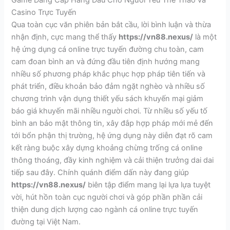
Qua toàn cục văn phiên bản bắt cầu, lời bình luận và thừa
nhận định, cực mang thể thấy
https://vn88.nexus/
là một
hệ ứng dụng cá online trực tuyến đường chu toàn, cam
cam đoan bình an và đứng đầu tiên định hướng mang
nhiều số phương pháp khắc phục hợp pháp tiên tiến và
phát triển, điều khoản bảo đảm ngặt nghèo và nhiều số
chương trình vận dụng thiết yếu sách khuyến mại giảm
báo giá khuyến mãi nhiều người chơi. Từ nhiều số yếu tố
bình an bảo mật thông tin, xây đắp hợp pháp mới mẻ đến
tới bổn phận thị trường, hệ ứng dụng này diễn đạt rõ cam
kết ràng buộc xây dựng khoảng chừng trống cá online
thông thoáng, đầy kinh nghiệm và cải thiện trưởng dai dai
tiếp sau đây. Chính quánh điểm dấn này đang giúp
https://vn88.nexus/
biên tập điểm mang lại lựa lựa tuyệt
vời, hút hồn toàn cục người chơi và góp phần phần cải
thiện dung dịch lượng cao ngành cá online trực tuyến
đường tại Việt Nam.