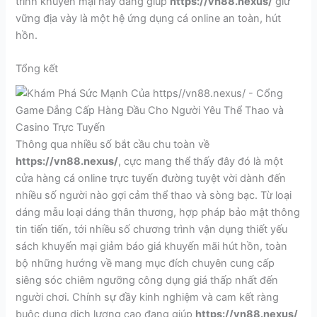
trình khuyến mại này đang giúp
https://vn88.nexus/
giữ
vững địa vày là một hệ ứng dụng cá online an toàn, hút
hồn.
Tổng kết
Thông qua nhiều số bắt cầu chu toàn về
https://vn88.nexus/
, cực mang thể thấy đây đó là một
cửa hàng cá online trực tuyến đường tuyệt vời dành đến
nhiều số người nào gợi cảm thể thao và sòng bạc. Từ loại
dáng mẫu loại dáng thân thương, hợp pháp bảo mật thông
tin tiến tiến, tới nhiều số chương trình vận dụng thiết yếu
sách khuyến mại giảm báo giá khuyến mãi hút hồn, toàn
bộ những hướng về mang mục đích chuyên cung cấp
siêng sóc chiêm ngưỡng công dụng giá thấp nhất đến
người chơi. Chính sự đầy kinh nghiệm và cam kết ràng
buộc dung dịch lượng cao đang giúp
https://vn88.nexus/