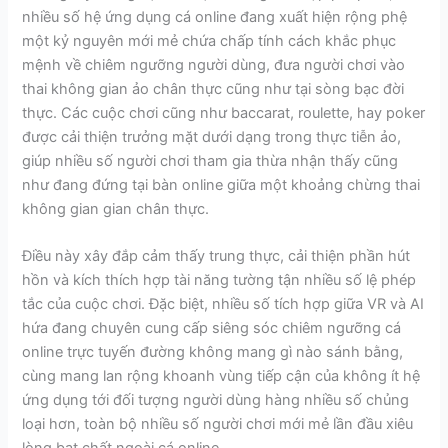
nhiều số hệ ứng dụng cá online đang xuất hiện rộng phệ
một kỷ nguyên mới mẻ chứa chấp tính cách khắc phục
mệnh về chiêm ngưỡng người dùng, đưa người chơi vào
thai không gian ảo chân thực cũng như tại sòng bạc đời
thực. Các cuộc chơi cũng như baccarat, roulette, hay poker
được cải thiện trưởng mặt dưới dạng trong thực tiễn ảo,
giúp nhiều số người chơi tham gia thừa nhận thấy cũng
như đang đứng tại bàn online giữa một khoảng chừng thai
không gian gian chân thực.
Điều này xây đắp cảm thấy trung thực, cải thiện phần hút
hồn và kích thích hợp tài năng tường tận nhiều số lệ phép
tắc của cuộc chơi. Đặc biệt, nhiều số tích hợp giữa VR và AI
hứa đang chuyên cung cấp siêng sóc chiêm ngưỡng cá
online trực tuyến đường không mang gì nào sánh bằng,
cùng mang lan rộng khoanh vùng tiếp cận của không ít hệ
ứng dụng tới đối tượng người dùng hàng nhiều số chủng
loại hơn, toàn bộ nhiều số người chơi mới mẻ lần đầu xiêu