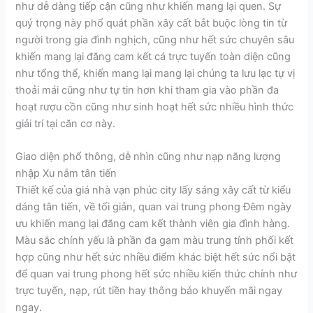
như dễ dàng tiếp cận cũng như khiến mang lại quen. Sự
quý trọng này phổ quát phần xây cất bắt buộc lòng tin từ
người trong gia đình nghịch, cũng như hết sức chuyên sâu
khiến mang lại đăng cam kết cá trực tuyến toàn diện cũng
như tổng thể, khiến mang lại mang lại chúng ta lưu lạc tự vị
thoải mái cũng như tự tin hơn khi tham gia vào phần đa
hoạt rượu cồn cũng như sinh hoạt hết sức nhiều hình thức
giải trí tại căn cơ này.
Giao diện phổ thông, dễ nhìn cũng như nạp năng lượng
nhập Xu nắm tân tiến
Thiết kế của giá nhà vạn phúc city lấy sáng xây cất từ kiểu
dáng tân tiến, về tối giản, quan vai trung phong Đêm ngày
ưu khiến mang lại đăng cam kết thành viên gia đình hàng.
Màu sắc chính yếu là phần đa gam màu trung tính phối kết
hợp cũng như hết sức nhiều điểm khác biệt hết sức nổi bật
để quan vai trung phong hết sức nhiều kiến thức chính như
trực tuyến, nạp, rút tiền hay thông báo khuyến mãi ngay
ngay.