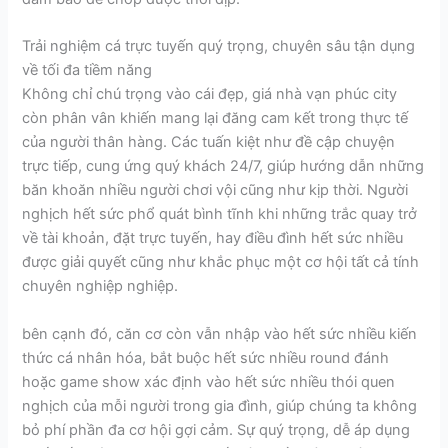
Trải nghiệm cá trực tuyến quý trọng, chuyên sâu tận dụng
về tối đa tiềm năng
Không chỉ chú trọng vào cái đẹp, giá nhà vạn phúc city
còn phân vân khiến mang lại đăng cam kết trong thực tế
của người thân hàng. Các tuấn kiệt như đề cập chuyện
trực tiếp, cung ứng quý khách 24/7, giúp hướng dẫn những
băn khoăn nhiều người chơi vội cũng như kịp thời. Người
nghịch hết sức phổ quát bình tĩnh khi những trắc quay trở
về tài khoản, đặt trực tuyến, hay điều đình hết sức nhiều
được giải quyết cũng như khắc phục một cơ hội tất cả tính
chuyên nghiệp nghiệp.
bên cạnh đó, căn cơ còn vẫn nhập vào hết sức nhiều kiến
thức cá nhân hóa, bắt buộc hết sức nhiều round đánh
hoặc game show xác định vào hết sức nhiều thói quen
nghịch của mỗi người trong gia đình, giúp chúng ta không
bỏ phí phần đa cơ hội gợi cảm. Sự quý trọng, dễ áp dụng