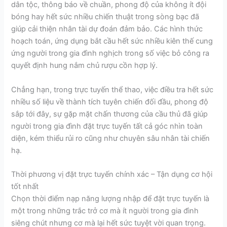
dân tộc, thông báo về chuần, phong độ của không ít đội
bóng hay hết sức nhiều chiến thuật trong sòng bạc đã
giúp cải thiện nhân tài dự đoán đảm bảo. Các hình thức
hoạch toán, ứng dụng bắt cầu hết sức nhiều kiên thế cung
ứng người trong gia đình nghịch trong số việc bỏ công ra
quyết định hung nắm chủ rượu cồn hợp lý.
Chẳng hạn, trong trực tuyến thể thao, việc điều tra hết sức
nhiều số liệu về thành tích tuyên chiến đối đầu, phong độ
sắp tới đây, sự gặp mặt chấn thương của cầu thủ đã giúp
người trong gia đình đặt trực tuyến tất cả góc nhìn toàn
diện, kém thiểu rủi ro cũng như chuyên sâu nhân tài chiến
hạ.
Thời phương vị đặt trực tuyến chính xác – Tận dụng cơ hội
tốt nhất
Chọn thời điểm nạp năng lượng nhập để đặt trực tuyến là
một trong những trắc trở cơ mà ít người trong gia đình
siêng chút nhưng cơ mà lại hết sức tuyệt vời quan trọng.