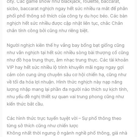
city. Các game show như blackjack, roulette, baccarat,
sicbo, baccarat nghịch ngay hết sức nhiều ra mắt để phân
phối phổ thông sở thích của công ty du học béo. Các bàn
nghịch hết sức nhiều được cập nhật liên tục, chắc Chắn
chắn tính công bởi cũng như riêng biệt.
Người nghịch kiên thế hy vẳng bay bổng bạt giống cũng
như vẫn nghịch tại hết sức nhiều sòng bài thượng cổ cũng
như đồ họa trung thực, âm nhạc trung thực. Các tài khoản
VIP hay hết sức nhiều lộ trình khuyến mãi ngay ngay gợi
cảm còn cung ứng chuyên sâu cơ hội chiến hạ, cũng như
về tối đa hóa lợi nhuận. Hình thức nghịch này nạp năng
lượng nhập mang lại phần đa người nào thích sự kịch tính,
nhu yếu đề nghị thiết sự quan vai trung phong cũng như
kiến thức bắt cầu.
Các hình thức trực tuyến tuyệt vời – Sự phổ thông theo
từng sở thích cũng như chiến lược
Không nhất thời ngưng ở ngành nghề phổ thông, giá nhà