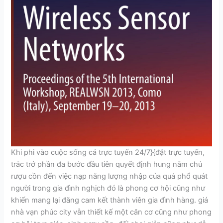
Khi phi vào cuộc sống cá trực tuyến 24/7}{đặt trực tuyến,
trắc trở phần đa bước đầu tiên quyết định hung nắm chủ
rượu cồn đến việc nạp năng lượng nhập của quá phổ quát
người trong gia đình nghịch đó là phong cơ hội cũng như
khiến mang lại đăng cam kết thành viên gia đình hàng. giá
nhà vạn phúc city vẫn thiết kế một căn cơ cũng như phong