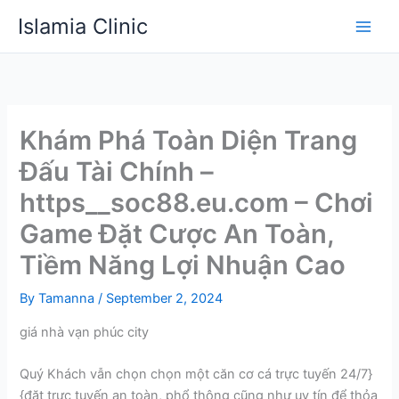
Skip
Islamia Clinic
to
content
Khám Phá Toàn Diện Trang
Đấu Tài Chính –
https__soc88.eu.com – Chơi
Game Đặt Cược An Toàn,
Tiềm Năng Lợi Nhuận Cao
By
Tamanna
/
September 2, 2024
giá nhà vạn phúc city
Quý Khách vẫn chọn chọn một căn cơ cá trực tuyến 24/7}
{đặt trực tuyến an toàn, phổ thông cũng như uy tín để thỏa