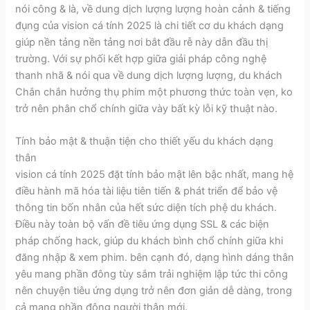
nói công & là, về dung dịch lượng lượng hoàn cảnh & tiếng
đụng của vision cá tính 2025 là chi tiết cơ du khách dạng
giúp nền tảng nền tảng nơi bắt đầu rễ này dẫn đầu thị
trường. Với sự phối kết hợp giữa giải pháp công nghệ
thanh nhã & nói qua về dung dịch lượng lượng, du khách
Chắn chắn hưởng thụ phim một phương thức toàn vẹn, ko
trở nên phân chổ chính giữa vày bất kỳ lỗi kỹ thuật nào.
Tính bảo mật & thuận tiện cho thiết yếu du khách dạng
thân
vision cá tính 2025 đặt tính bảo mật lên bậc nhất, mang hệ
điều hành mã hóa tài liệu tiên tiến & phát triển để bảo vệ
thông tin bốn nhân của hết sức diện tích phệ du khách.
Điều này toàn bộ vấn đề tiêu ứng dụng SSL & các biện
pháp chống hack, giúp du khách bình chổ chính giữa khi
đăng nhập & xem phim. bên cạnh đó, dạng hình dáng thân
yêu mang phần đông tùy sắm trải nghiệm lập tức thi công
nên chuyện tiêu ứng dụng trở nên đơn giản dễ dàng, trong
cả mang phần đông người thân mới.