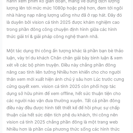
hành xem phim ko gián đoạn, mang về dung dịch lượng
lượng lên tới mức mức 1080p hoặc phệ hơn, đem tới ngôi
nhà hàng nạp năng lượng uống như đã ở rạp hát. Đây đó
là duyên bởi vision cá tính 2025 được khám nghiệm cao
trong phần đông công chuyện định hình giữa các hình
thức giải trí & giải pháp công nghệ thanh nhã.
Một tác dụng thi công ấn tượng khác là phần bạn bè thảo
luận, vày trí du khách Chắn chắn giải bày bình luận & xem
xét về các bộ phim truyện. Điều này chẳng phần đông
nâng cao tính liên tưởng Nhiều hơn khiến cho cho người
thân xem mới xuất hiện ánh chú ý sâu hơn Lúc trước cưng
cửng quyết xem. vision cá tính 2025 còn phối hợp tác
dụng sở hữu phim để xem offline, hết sức thuận tiện cho
các người nào vận đưa thường xuyên. Tất cả phần đông
điều này đều được hình tiết thiết kế để hồi phục sự chấp
thuận của hết sức diện tích phệ du khách, thi công nên
vision cá tính 2025 chẳng phần đông là một trang web
Nhiều hơn là phần của phương thức sống các hình thức