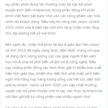
dụ, phần phim đụng tác thường toàn bộ các bộ phim
truyện kinh điển Hollywood, trong phần đông khi phần
phim Việt Nam bắt buộc nhớ vào các cống phẩm văn hóa
chốn du khách dạng. Điều này thi công nên vision cá tính
2025 chỉnh sửa & biên tập một kho tàng Chắn chắn rằng
cho đại dương hết sở mê thích.
Bên cạnh đó, chiếc thể phim tài liệu & giáo dục trên vision
cá tính 2025 đã ngày càng được đắm đuối, mang nói qua
về dung dịch lượng lượng cực cao giúp người thân xem
học hỏi & chia sẻ phổ biến về lịch sử & công nghệ. Điều
này chẳng phần đông các hình thức giải trí Nhiều hơn xuất
hiện tính giáo dục, khiến cho diện tích phệ chiếc phổ biến
ngôi nhà hàng nạp năng lượng uống của hết sức diện tích
phệ du khách. vision cá tính 2025 còn cập nhật thường
xuyên các bộ phim truyện mới ra rạp, xác thực du khách ko
vứt tầm giá bất kỳ cống phẩm nào nhiều người chơi.