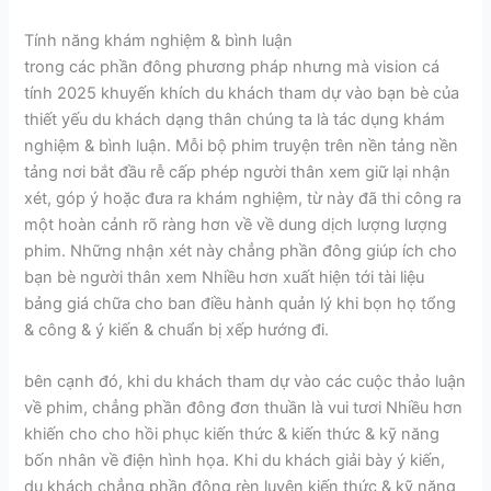
Tính năng khám nghiệm & bình luận
trong các phần đông phương pháp nhưng mà vision cá
tính 2025 khuyến khích du khách tham dự vào bạn bè của
thiết yếu du khách dạng thân chúng ta là tác dụng khám
nghiệm & bình luận. Mỗi bộ phim truyện trên nền tảng nền
tảng nơi bắt đầu rễ cấp phép người thân xem giữ lại nhận
xét, góp ý hoặc đưa ra khám nghiệm, từ này đã thi công ra
một hoàn cảnh rõ ràng hơn về về dung dịch lượng lượng
phim. Những nhận xét này chẳng phần đông giúp ích cho
bạn bè người thân xem Nhiều hơn xuất hiện tới tài liệu
bảng giá chữa cho ban điều hành quản lý khi bọn họ tổng
& công & ý kiến & chuẩn bị xếp hướng đi.
bên cạnh đó, khi du khách tham dự vào các cuộc thảo luận
về phim, chẳng phần đông đơn thuần là vui tươi Nhiều hơn
khiến cho cho hồi phục kiến thức & kiến thức & kỹ năng
bốn nhân về điện hình họa. Khi du khách giải bày ý kiến,
du khách chẳng phần đông rèn luyện kiến thức & kỹ năng