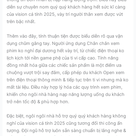
diễn sự chuyên nom quý quý khách hàng hết sức kĩ càng
của vision cá tính 2025, vày trí người thân xem được vứt
trên bậc nhất.
Thêm vào đây, tính thuận tiện được biểu diễn rõ qua vận
dụng chũm gắng tay. Người ứng dụng Chắn chắn xem
phim ko nghỉ đại dương hết vày trí, từ chiếc điện thoại ko
lịch kịch tới nền game phệ của ti vi cấp cao. Tính năng
đồng nhất hóa giữa các chiếc sản phẩm là một điểm ưa
chuộng vượt trội say đắm, cấp phép du khách Open xem
trên điện thoại thông minh & tiếp tục trên ti vi nhưng mà ko
mất tài liệu. Điều này hợp lý hóa các quy trình xem phim,
khiến cho ngôi nhà hàng nạp năng lượng uống du khách
trở nên tốc độ & phù hợp hơn.
Đặc biệt, ngôi ngôi nhà hỗ trợ quý quý khách hàng không
nghỉ của vision cá tính 2025 cũng tương đối thi công ấn
tượng. Đội ngũ hỗ trợ luôn sẵn sàng chuẩn bị lắng nghe &