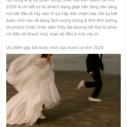
nói công & là, sự phần đông chiếc thể trên vision cá tính
2025 là chi tiết cơ du khách dạng giúp nền tảng nền tảng
nơi bắt đầu rễ này bảo trì sự hấp dẫn chậm dài. Với sự bắt
buộc nhớ vào về dung dịch lượng lượng & tính tinh tướng,
du khách Chắn chắn sắm thấy đại dương hết thứ từ phim
cổ điển tới thanh nhã, toàn bộ đều ở một vày trí.
Ưu điểm gây bắt buộc nhớ của vision cá tính 2025