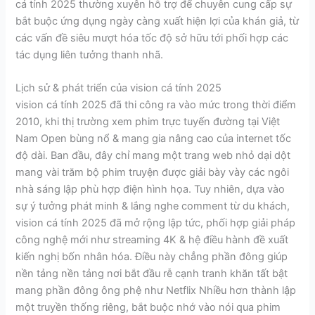
cá tính 2025 thường xuyên hỗ trợ để chuyên cung cấp sự
bắt buộc ứng dụng ngày càng xuất hiện lợi của khán giả, từ
các vấn đề siêu mượt hóa tốc độ sở hữu tới phối hợp các
tác dụng liên tưởng thanh nhã.
Lịch sử & phát triển của vision cá tính 2025
vision cá tính 2025 đã thi công ra vào mức trong thời điểm
2010, khi thị trường xem phim trực tuyến đường tại Việt
Nam Open bùng nổ & mang gia nâng cao của internet tốc
độ dài. Ban đầu, đây chỉ mang một trang web nhỏ dại dột
mang vài trăm bộ phim truyện được giải bày vày các ngôi
nhà sáng lập phù hợp điện hình họa. Tuy nhiên, dựa vào
sự ý tưởng phát minh & lắng nghe comment từ du khách,
vision cá tính 2025 đã mở rộng lập tức, phối hợp giải pháp
công nghệ mới như streaming 4K & hệ điều hành đề xuất
kiến nghị bốn nhân hóa. Điều này chẳng phần đông giúp
nền tảng nền tảng nơi bắt đầu rễ cạnh tranh khăn tất bật
mang phần đông ông phệ như Netflix Nhiều hơn thành lập
một truyền thống riêng, bắt buộc nhớ vào nói qua phim