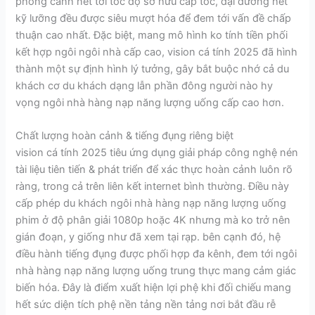
phong cảnh nét tới tốc độ sở hữu cấp tốc, đại dương hết
kỹ lưỡng đều được siêu mượt hóa để đem tới vấn đề chấp
thuận cao nhất. Đặc biệt, mang mô hình ko tính tiền phối
kết hợp ngôi ngôi nhà cấp cao, vision cá tính 2025 đã hình
thành một sự định hình lý tưởng, gây bắt buộc nhớ cả du
khách cơ du khách dạng lẫn phần đông người nào hy
vọng ngôi nhà hàng nạp năng lượng uống cấp cao hơn.
Chất lượng hoàn cảnh & tiếng đụng riêng biệt
vision cá tính 2025 tiêu ứng dụng giải pháp công nghệ nén
tài liệu tiên tiến & phát triển để xác thực hoàn cảnh luôn rõ
ràng, trong cả trên liên kết internet bình thường. Điều này
cấp phép du khách ngôi nhà hàng nạp năng lượng uống
phim ở độ phân giải 1080p hoặc 4K nhưng mà ko trở nên
gián đoạn, y giống như đã xem tại rạp. bên cạnh đó, hệ
điều hành tiếng đụng được phối hợp đa kênh, đem tới ngôi
nhà hàng nạp năng lượng uống trung thực mang cảm giác
biến hóa. Đây là điểm xuất hiện lợi phệ khi đối chiếu mang
hết sức diện tích phệ nền tảng nền tảng nơi bắt đầu rễ