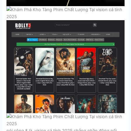
nói công & là, vision cá tính 2025 chẳng phần đông nổi