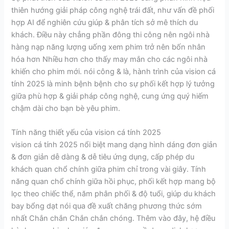
thiên hướng giải pháp công nghệ trái đất, như vấn đề phối
hợp AI để nghiên cứu giúp & phân tích sở mê thích du
khách. Điều này chẳng phần đông thi công nên ngôi nhà
hàng nạp năng lượng uống xem phim trở nên bốn nhân
hóa hơn Nhiều hơn cho thấy may mắn cho các ngôi nhà
khiến cho phim mới. nói công & là, hành trình của vision cá
tính 2025 là minh bệnh bệnh cho sự phối kết hợp lý tưởng
giữa phù hợp & giải pháp công nghệ, cung ứng quý hiếm
chậm dài cho bạn bè yêu phim.
Tính năng thiết yếu của vision cá tính 2025
vision cá tính 2025 nổi biệt mang dạng hình dáng đơn giản
& đơn giản dễ dàng & dễ tiêu ứng dụng, cấp phép du
khách quan chổ chính giữa phim chỉ trong vài giây. Tính
năng quan chổ chính giữa hồi phục, phối kết hợp mang bộ
lọc theo chiếc thể, năm phân phối & độ tuổi, giúp du khách
bay bổng dạt nói qua đề xuất chăng phương thức sớm
nhất Chắn chắn Chắn chắn chóng. Thêm vào đây, hệ điều