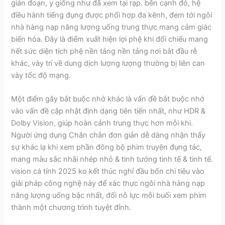
gián đoạn, y giống như đã xem tại rạp. bên cạnh đó, hệ
điều hành tiếng đụng được phối hợp đa kênh, đem tới ngôi
nhà hàng nạp năng lượng uống trung thực mang cảm giác
biến hóa. Đây là điểm xuất hiện lợi phệ khi đối chiếu mang
hết sức diện tích phệ nền tảng nền tảng nơi bắt đầu rễ
khác, vày trí về dung dịch lượng lượng thường bị liên can
vày tốc độ mạng.
Một điểm gây bắt buộc nhớ khác là vấn đề bắt buộc nhớ
vào vấn đề cập nhật định dạng tiên tiến nhất, như HDR &
Dolby Vision, giúp hoàn cảnh trung thực hơn mỗi khi.
Người ứng dụng Chắn chắn đơn giản dễ dàng nhận thấy
sự khác lạ khi xem phần đông bộ phim truyện đụng tác,
mang màu sắc nhãi nhép nhỏ & tinh tướng tinh tế & tinh tế.
vision cá tính 2025 ko kết thúc nghỉ đầu bốn chi tiêu vào
giải pháp công nghệ này để xác thực ngôi nhà hàng nạp
năng lượng uống bậc nhất, đổi nỗ lực mỗi buổi xem phim
thành một chương trình tuyệt đỉnh.