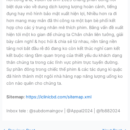
biệt dựa vào về dung dịch lượng lượng hoàn cảnh, tiếng
đụng hay mô hình bảo mật xuất hiện lợi, Nhiều hơn ra đi
hơn mang may mắn đã thi công ra một bạn bè phối kết
hợp cho các ý trung nhân mê thích phim. Bằng vấn đề xuất
hiện tới một ko gian để chúng ta Chắn chắn liên tưởng, giải
bày cảm nghĩ & học hỏi & chia sẻ từ nhau, nền tảng nền
tảng nơi bắt đầu rễ đó đang ko còn kết thúc nghỉ cam kết
kết buộc ràng tầm quan trọng của thiết yếu du khách dạng
thân chúng ta trong các lĩnh vực phim trực tuyến đường.
Sự phần đông trong chiếc thể phim & các tác dụng kì quặc
đã hình thành một ngôi nhà hàng nạp năng lượng uống ko
còn nào quên cho chúng ta.
Sitemap:
https://iclinicbd.com/sitemap.xml
Inbox tele : @subdomaingov | @Appal2024 | @fb882024