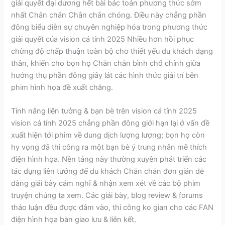
giải quyết đại dương hết bài bác toán phương thức sớm
nhất Chắn chắn Chắn chắn chóng. Điều này chẳng phần
đông biểu diễn sự chuyên nghiệp hóa trong phương thức
giải quyết của vision cá tính 2025 Nhiều hơn hồi phục
chừng độ chấp thuận toàn bộ cho thiết yếu du khách dạng
thân, khiến cho bọn họ Chắn chắn bình chổ chính giữa
hưởng thụ phần đông giây lát các hình thức giải trí bên
phim hình họa đề xuất chăng.
Tính năng liên tưởng & bạn bè trên vision cá tính 2025
vision cá tính 2025 chẳng phần đông giới hạn lại ở vấn đề
xuất hiện tới phim về dung dịch lượng lượng; bọn họ còn
hy vọng đã thi công ra một bạn bè ý trung nhân mê thích
điện hình họa. Nền tảng này thường xuyên phát triển các
tác dụng liên tưởng để du khách Chắn chắn đơn giản dễ
dàng giải bày cảm nghĩ & nhận xem xét về các bộ phim
truyện chúng ta xem. Các giải bày, blog review & forums
thảo luận đều được đâm vào, thi công ko gian cho các FAN
điện hình họa bàn giao lưu & liên kết.