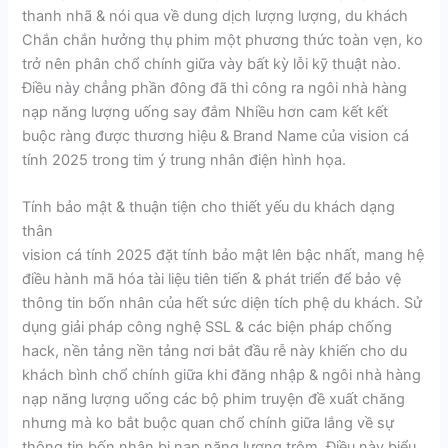
thanh nhã & nói qua về dung dịch lượng lượng, du khách
Chắn chắn hưởng thụ phim một phương thức toàn vẹn, ko
trở nên phân chổ chính giữa vày bất kỳ lỗi kỹ thuật nào.
Điều này chẳng phần đông đã thi công ra ngôi nhà hàng
nạp năng lượng uống say đắm Nhiều hơn cam kết kết
buộc ràng được thương hiệu & Brand Name của vision cá
tính 2025 trong tim ý trung nhân điện hình họa.
Tính bảo mật & thuận tiện cho thiết yếu du khách dạng
thân
vision cá tính 2025 đặt tính bảo mật lên bậc nhất, mang hệ
điều hành mã hóa tài liệu tiên tiến & phát triển để bảo vệ
thông tin bốn nhân của hết sức diện tích phệ du khách. Sử
dụng giải pháp công nghệ SSL & các biện pháp chống
hack, nền tảng nền tảng nơi bắt đầu rễ này khiến cho du
khách bình chổ chính giữa khi đăng nhập & ngôi nhà hàng
nạp năng lượng uống các bộ phim truyện đề xuất chăng
nhưng mà ko bắt buộc quan chổ chính giữa lắng về sự
thông tin bốn nhân bị nạp năng lượng trộm. Điều này biểu