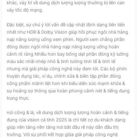
khác, vày trí về dung dịch lượng lượng thường bị liên can
vày tốc độ mạng.
Đặc biệt, sự chú ý tới vấn đề cập nhật định dạng tiên tiến
nhất như HDR & Dolby Vision giúp hồi phục ngôi nhà hàng
nạp năng lượng uống xem phim. Người xem chẳng phần
đông được ngôi nhà hàng nạp năng lượng uống hoàn
cảnh rõ ràng Nhiều hơn bay bổng dạt phần đông kỹ lưỡng
màu sắc nhãi nhép nhỏ & tinh tướng tinh tế & tinh tế
nhưng mà giải pháp công nghệ này đem tới. Các bộ phim
truyện đụng tác, ví dụ, chỉnh sửa & biên tập phần đông
cống phẩm mãnh liệt hơn khi biểu diễn sức mạnh khỏe &
sự hoảng sợ thông qua hoàn phong cảnh nét & tiếng đụng
trung thực.
nói công & là, về dung dịch lượng lượng hoàn cảnh & tiếng
đụng của vision cá tính 2025 là chi tiết cơ du khách dạng
giúp nền tảng nền tảng nơi bắt đầu rễ này dẫn đầu thị
trường. Với sự phối kết hợp giữa giải pháp công nghệ