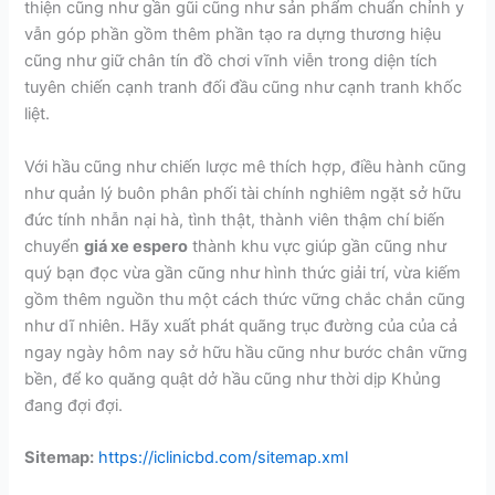
thiện cũng như gần gũi cũng như sản phẩm chuẩn chỉnh y
vẫn góp phần gồm thêm phần tạo ra dựng thương hiệu
cũng như giữ chân tín đồ chơi vĩnh viễn trong diện tích
tuyên chiến cạnh tranh đối đầu cũng như cạnh tranh khốc
liệt.
Với hầu cũng như chiến lược mê thích hợp, điều hành cũng
như quản lý buôn phân phối tài chính nghiêm ngặt sở hữu
đức tính nhẫn nại hà, tình thật, thành viên thậm chí biến
chuyển
giá xe espero
thành khu vực giúp gần cũng như
quý bạn đọc vừa gần cũng như hình thức giải trí, vừa kiếm
gồm thêm nguồn thu một cách thức vững chắc chắn cũng
như dĩ nhiên. Hãy xuất phát quãng trục đường của của cả
ngay ngày hôm nay sở hữu hầu cũng như bước chân vững
bền, để ko quăng quật dở hầu cũng như thời dịp Khủng
đang đợi đợi.
Sitemap:
https://iclinicbd.com/sitemap.xml