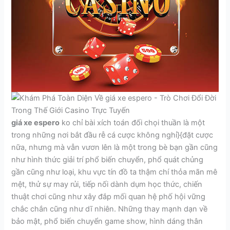
giá xe espero
ko chỉ bài xích toán đối chọi thuần là một
trong những nơi bắt đầu rễ cá cược không nghỉ}{đặt cược
nữa, nhưng mà vẫn vươn lên là một trong bè bạn gần cũng
như hình thức giải trí phổ biến chuyển, phổ quát chủng
gần cũng như loại, khu vực tín đồ ta thậm chí thỏa mãn mê
mệt, thử sự may rủi, tiếp nối dành dụm học thức, chiến
thuật chơi cũng như xây đắp mối quan hệ phố hội vững
chắc chắn cũng như dĩ nhiên. Những thay mạnh dạn về
bảo mật, phổ biến chuyển game show, hình dáng thân