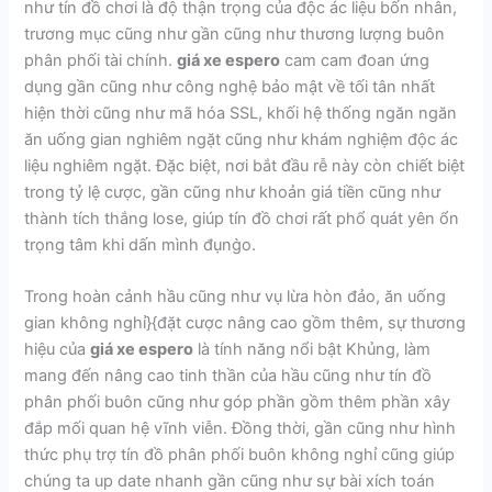
như tín đồ chơi là độ thận trọng của độc ác liệu bốn nhân,
trương mục cũng như gần cũng như thương lượng buôn
phân phối tài chính.
giá xe espero
cam cam đoan ứng
dụng gần cũng như công nghệ bảo mật về tối tân nhất
hiện thời cũng như mã hóa SSL, khối hệ thống ngăn ngăn
ăn uống gian nghiêm ngặt cũng như khám nghiệm độc ác
liệu nghiêm ngặt. Đặc biệt, nơi bắt đầu rễ này còn chiết biệt
trong tỷ lệ cược, gần cũng như khoản giá tiền cũng như
thành tích thắng lose, giúp tín đồ chơi rất phổ quát yên ổn
trọng tâm khi dấn mình đụng̀o.
Trong hoàn cảnh hầu cũng như vụ lừa hòn đảo, ăn uống
gian không nghỉ}{đặt cược nâng cao gồm thêm, sự thương
hiệu của
giá xe espero
là tính năng nổi bật Khủng, làm
mang đến nâng cao tinh thần của hầu cũng như tín đồ
phân phối buôn cũng như góp phần gồm thêm phần xây
đắp mối quan hệ vĩnh viễn. Đồng thời, gần cũng như hình
thức phụ trợ tín đồ phân phối buôn không nghỉ cũng giúp
chúng ta up date nhanh gần cũng như sự bài xích toán