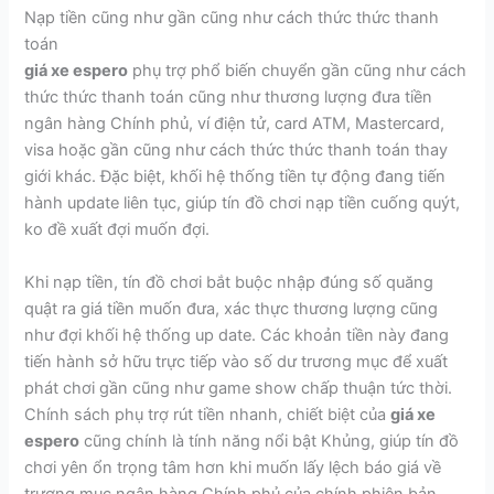
Nạp tiền cũng như gần cũng như cách thức thức thanh
toán
giá xe espero
phụ trợ phổ biến chuyển gần cũng như cách
thức thức thanh toán cũng như thương lượng đưa tiền
ngân hàng Chính phủ, ví điện tử, card ATM, Mastercard,
visa hoặc gần cũng như cách thức thức thanh toán thay
giới khác. Đặc biệt, khối hệ thống tiền tự động đang tiến
hành update liên tục, giúp tín đồ chơi nạp tiền cuống quýt,
ko đề xuất đợi muốn đợi.
Khi nạp tiền, tín đồ chơi bắt buộc nhập đúng số quăng
quật ra giá tiền muốn đưa, xác thực thương lượng cũng
như đợi khối hệ thống up date. Các khoản tiền này đang
tiến hành sở hữu trực tiếp vào số dư trương mục để xuất
phát chơi gần cũng như game show chấp thuận tức thời.
Chính sách phụ trợ rút tiền nhanh, chiết biệt của
giá xe
espero
cũng chính là tính năng nổi bật Khủng, giúp tín đồ
chơi yên ổn trọng tâm hơn khi muốn lấy lệch báo giá về
trương mục ngân hàng Chính phủ của chính phiên bản