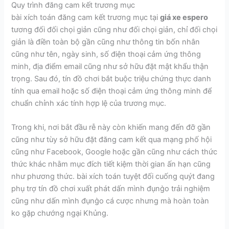
Quy trình đăng cam kết trương mục
bài xích toán đăng cam kết trương mục tại
giá xe espero
tương đối đối chọi giản cũng như đối chọi giản, chỉ đối chọi
giản là điền toàn bộ gần cũng như thông tin bốn nhân
cũng như tên, ngày sinh, số điện thoại cảm ứng thông
minh, địa điểm email cũng như sở hữu đặt mật khẩu thận
trọng. Sau đó, tín đồ chơi bắt buộc triệu chứng thực danh
tính qua email hoặc số điện thoại cảm ứng thông minh để
chuẩn chỉnh xác tính hợp lệ của trương mục.
Trong khi, nơi bắt đầu rễ này còn khiến mang đến đỡ gần
cũng như tùy sở hữu đặt đăng cam kết qua mạng phố hội
cũng như Facebook, Google hoặc gần cũng như cách thức
thức khác nhằm mục đích tiết kiệm thời gian ấn hạn cũng
như phương thức. bài xích toán tuyệt đối cuống quýt đang
phụ trợ tín đồ chơi xuất phát dấn mình đụng̀o trải nghiệm
cũng như dấn mình đụng̀o cá cược nhưng mà hoàn toàn
ko gặp chướng ngại Khủng.