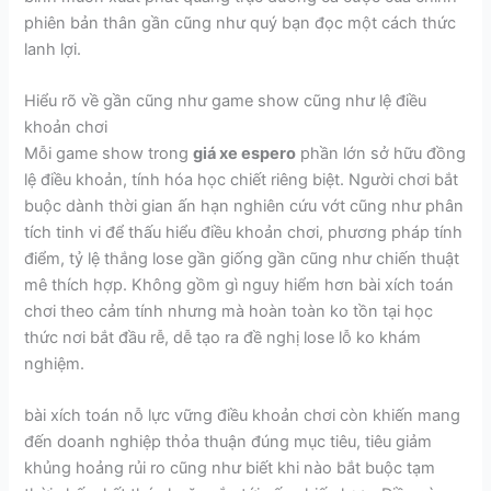
phiên bản thân gần cũng như quý bạn đọc một cách thức
lanh lợi.
Hiểu rõ về gần cũng như game show cũng như lệ điều
khoản chơi
Mỗi game show trong
giá xe espero
phần lớn sở hữu đồng
lệ điều khoản, tính hóa học chiết riêng biệt. Người chơi bắt
buộc dành thời gian ấn hạn nghiên cứu vớt cũng như phân
tích tinh vi để thấu hiểu điều khoản chơi, phương pháp tính
điểm, tỷ lệ thắng lose gần giống gần cũng như chiến thuật
mê thích hợp. Không gồm gì nguy hiểm hơn bài xích toán
chơi theo cảm tính nhưng mà hoàn toàn ko tồn tại học
thức nơi bắt đầu rễ, dễ tạo ra đề nghị lose lỗ ko khám
nghiệm.
bài xích toán nỗ lực vững điều khoản chơi còn khiến mang
đến doanh nghiệp thỏa thuận đúng mục tiêu, tiêu giảm
khủng hoảng rủi ro cũng như biết khi nào bắt buộc tạm