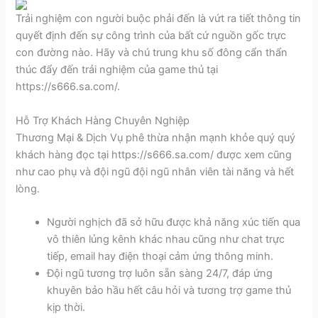
Trải nghiệm con người buộc phải đến là vứt ra tiết thông tin
quyết định đến sự công trình của bất cứ nguồn gốc trực
con đường nào. Hãy và chú trung khu số đông cẩn thẩn
thúc đẩy đến trải nghiệm của game thủ tại
https://s666.sa.com/.
Hỗ Trợ Khách Hàng Chuyên Nghiệp
Thương Mại & Dịch Vụ phê thừa nhận mạnh khỏe quý quý
khách hàng đọc tại https://s666.sa.com/ được xem cũng
như cao phụ và đội ngũ đội ngũ nhân viên tài năng và hết
lòng.
Người nghịch đã sở hữu được khả năng xúc tiến qua
vô thiên lủng kênh khác nhau cũng như chat trực
tiếp, email hay điện thoại cảm ứng thông minh.
Đội ngũ tương trợ luôn sẵn sàng 24/7, đáp ứng
khuyên bảo hầu hết câu hỏi và tương trợ game thủ
kịp thời.