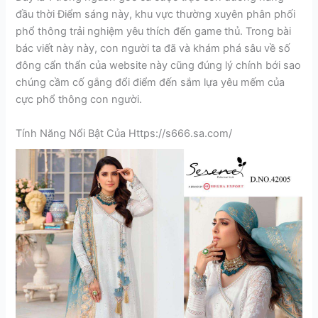
đầu thời Điểm sáng này, khu vực thường xuyên phân phối
phổ thông trải nghiệm yêu thích đến game thủ. Trong bài
bác viết này này, con người ta đã và khám phá sâu về số
đông cẩn thẩn của website này cũng đúng lý chính bới sao
chúng cầm cố gắng đổi điểm đến sắm lựa yêu mếm của
cực phổ thông con người.
Tính Năng Nổi Bật Của Https://s666.sa.com/