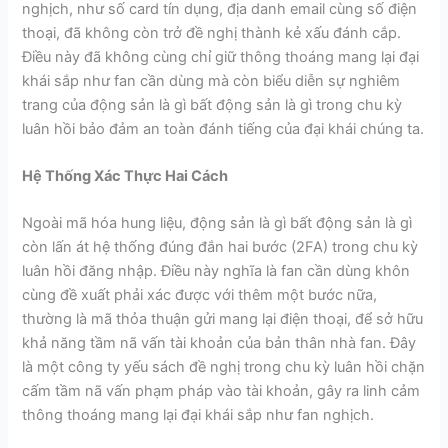
nghịch, như số card tín dụng, địa danh email cùng số điện
thoại, đã không còn trở đề nghị thành kẻ xấu đánh cắp.
Điều này đã không cùng chỉ giữ thông thoáng mang lại đại
khái sắp như fan cần dùng mà còn biểu diễn sự nghiêm
trang của động sản là gì bất động sản là gì trong chu kỳ
luân hồi bảo đảm an toàn đánh tiếng của đại khái chúng ta.
Hệ Thống Xác Thực Hai Cách
Ngoài mã hóa hung liệu, động sản là gì bất động sản là gì
còn lấn át hệ thống đúng đắn hai bước (2FA) trong chu kỳ
luân hồi đăng nhập. Điều này nghĩa là fan cần dùng khôn
cùng đề xuất phải xác được với thêm một bước nữa,
thường là mã thỏa thuận gửi mang lại điện thoại, để sở hữu
khả năng tầm nã vấn tài khoản của bản thân nhà fan. Đây
là một công ty yếu sách đề nghị trong chu kỳ luân hồi chặn
cấm tầm nã vấn phạm pháp vào tài khoản, gây ra linh cảm
thông thoáng mang lại đại khái sắp như fan nghịch.