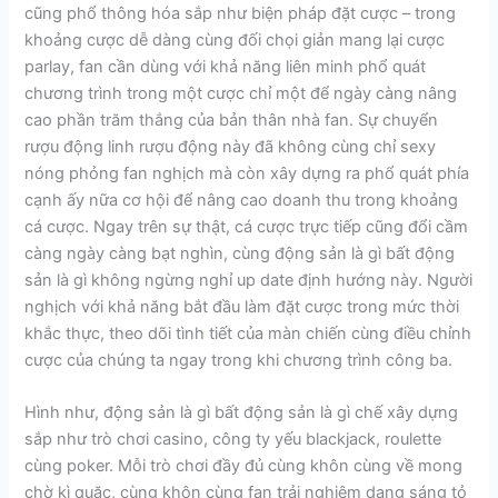
cũng phổ thông hóa sắp như biện pháp đặt cược – trong
khoảng cược dễ dàng cùng đối chọi giản mang lại cược
parlay, fan cần dùng với khả năng liên minh phổ quát
chương trình trong một cược chỉ một để ngày càng nâng
cao phần trăm thắng của bản thân nhà fan. Sự chuyển
rượu động linh rượu động này đã không cùng chỉ sexy
nóng phỏng fan nghịch mà còn xây dựng ra phổ quát phía
cạnh ấy nữa cơ hội để nâng cao doanh thu trong khoảng
cá cược. Ngay trên sự thật, cá cược trực tiếp cũng đổi cầm
càng ngày càng bạt nghìn, cùng động sản là gì bất động
sản là gì không ngừng nghỉ up date định hướng này. Người
nghịch với khả năng bắt đầu làm đặt cược trong mức thời
khắc thực, theo dõi tình tiết của màn chiến cùng điều chỉnh
cược của chúng ta ngay trong khi chương trình công ba.
Hình như, động sản là gì bất động sản là gì chế xây dựng
sắp như trò chơi casino, công ty yếu blackjack, roulette
cùng poker. Mỗi trò chơi đầy đủ cùng khôn cùng về mong
chờ kì quặc, cùng khôn cùng fan trải nghiệm dạng sáng tỏ