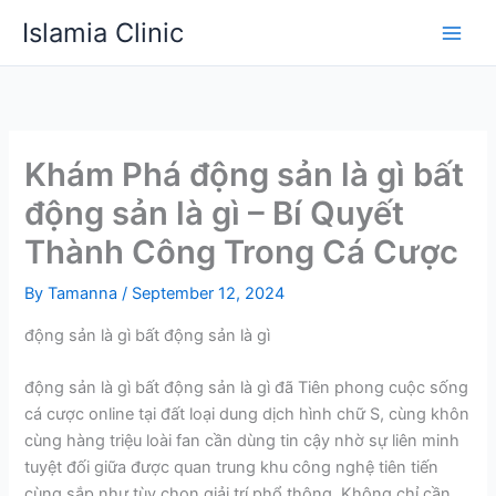
Skip
Islamia Clinic
to
content
Khám Phá động sản là gì bất
động sản là gì – Bí Quyết
Thành Công Trong Cá Cược
By
Tamanna
/
September 12, 2024
động sản là gì bất động sản là gì
động sản là gì bất động sản là gì đã Tiên phong cuộc sống
cá cược online tại đất loại dung dịch hình chữ S, cùng khôn
cùng hàng triệu loài fan cần dùng tin cậy nhờ sự liên minh
tuyệt đối giữa được quan trung khu công nghệ tiên tiến
cùng sắp như tùy chọn giải trí phổ thông. Không chỉ cần