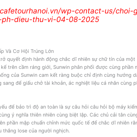
cafetourhanoi.vn/wp-contact-us/choi-
-ph-dieu-thu-vi-04-08-2025
 trở quyết định hành động chắc dĩ nhiên sự chữ tín của m
 kế trên cầm ráng giới, Sunwin phân phối được cùng phần 
 thống của Sunwin cam kết ràng buộc chỉ định cùng hướng 
 sang để giấu chở tài khoản, ác nghiệt liệu cá nhân cùng
ếu để bảo trì độ an toàn là sự câu hỏi câu hỏi bộ máy ki
cùng ý nghĩa thiên nhiên cùng biệt lập. Các chủ cải tân cù
rên phần mập chuẩn chỉnh mức quốc tế để chắc dĩ nhiên rằn
 thắng lose của người nghịch.