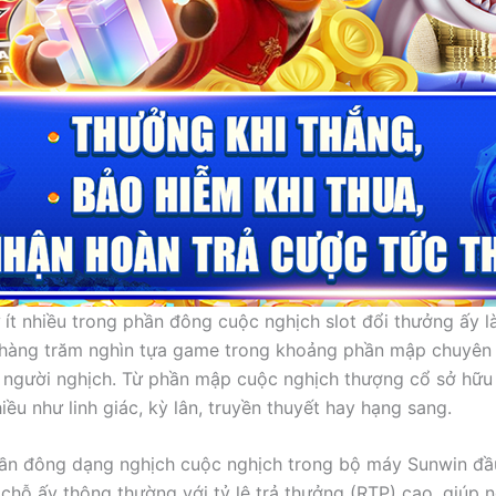
ít nhiều trong phần đông cuộc nghịch slot đổi thưởng ấy là
hàng trăm nghìn tựa game trong khoảng phần mập chuyên n
a người nghịch. Từ phần mập cuộc nghịch thượng cổ sở hữu
ều như linh giác, kỳ lân, truyền thuyết hay hạng sang.
ần đông dạng nghịch cuộc nghịch trong bộ máy Sunwin đầu
ỗ ấy thông thường với tỷ lệ trả thưởng (RTP) cao, giúp ngư