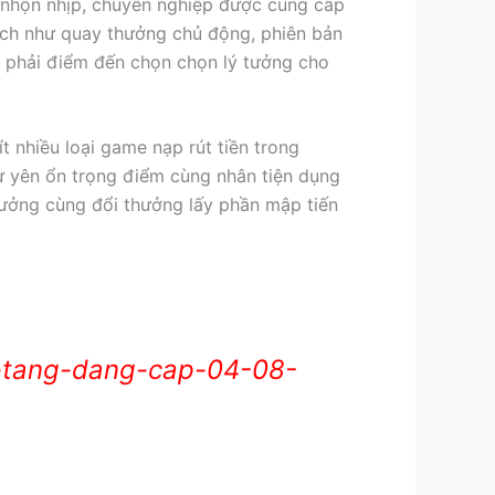
 nhộn nhịp, chuyên nghiệp được cung cấp
ách như quay thưởng chủ động, phiên bản
ở phải điểm đến chọn chọn lý tưởng cho
 nhiều loại game nạp rút tiền trong
ư yên ổn trọng điểm cùng nhân tiện dụng
ưởng cùng đổi thưởng lấy phần mập tiến
-tang-dang-cap-04-08-