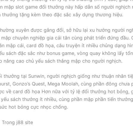
phần mập slot game đổi thưởng này hấp dẫn số người nghịc
n thưởng tặng kèm theo đặc sắc xây dựng thương hiệu.
hường xuyên được gắng đổi, sở hữu lại xu hướng người ngh
mập chuyên nghiệp gia cải tân cùng phát triển đứng đầu. 
n mập cái, card đồ họa, câu truyện ít nhiều chủng dạng h
ếu sách đặc sắc như bonus game, vòng quay không lấy tổn 
úp nâng cao chủ yếu sách thắng mập cho người nghịch.
i thưởng tại Sunwin, người nghịch giống như thuận nhân t
rburst, Gonzo’s Quest, Mega Moolah, cùng phần đông chưa
 về card đồ họa Hơn nữa với tỷ lệ đổi thưởng hot bỏng, g
yếu sách thưởng ít nhiều, cùng phần mập phần tiến thưởng
sức hot bỏng cực nhọc chống.
Trong j88 slte