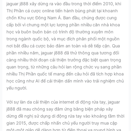
jaguar j888 xây dừng ra vào đầu trong thời điểm 2010, khi
Thị Phần cá cược online tiến hành bùng phát tại khoanh
chốn Khu vực Đông Nam Á. Ban đầu, chúng được cung
cấp bởi vì chưng một lực lượng phần nhiều căn nhà khoa
học và buôn buôn bán có trình độ thường xuyên môn
trong ngành quốc bộ, và mục đích phân phối một nguồn
nơi bắt đầu cá cược bảo đảm an toàn và dễ tiếp cận. Qua
phần nhiều năm, jaguar j888 đã thử thông qua tương đối
càng nhiều thời đoạn cải thiện trưởng đặc biệt quan trọng
quan trọng, từ những câu hỏi lan rộng chức vụ sang phần
nhiều Thị Phần quốc tế mang đến câu hỏi đã tích hợp khoa
học cũng như AI để cải thiện dấn mình vào trải nghiệm chủ
yếu người.
Với sự làn da cải thiện của internet di động rứa tay, jaguar
j888 đã mau chóng say đắm ứng bằng biện pháp xây
dừng đề nghị sử dụng di động rứa tay vào khoảng tầm thời
gian 2015, được chấp nhấn chủ yếu người truy mua cập
một-một giản dễ dàng hơn từ điện thoại va round hình va