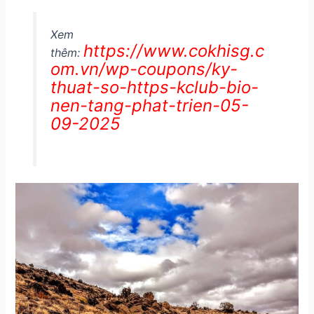
Xem
https://www.cokhisg.c
thêm:
om.vn/wp-coupons/ky-
thuat-so-https-kclub-bio-
nen-tang-phat-trien-05-
09-2025