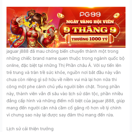
jaguar j888 đã mau chóng biến chuyển thành một trong
những chiếc brand name quen thuộc trong ngành quốc bộ
online, đặc biệt tại những Thị Phần châu Á. Với sự tiến lên
trẻ trung và tràn trề sức khỏe, nguồn nơi bắt đầu này vẫn
chưa còn riêng gì sở hữu về niềm vui mà lại hơn nữa thi
công một phe cánh chủ yếu người bền chặt. Trong phần
này, thành viên vẫn đi sâu vào lịch sử dân tộc, phần nhiều
đẳng cấp hình và những điểm nổi biệt của jaguar j888, giúp
mang đến người căn nhà cầm cố gắng rõ hơn về lý chính
vì chưng sao này lại được say đắm thú mang đến rứa.
Lịch sử cải thiện trưởng