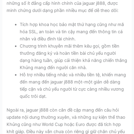
những số ít đẳng cấp hình chính của jaguar j888, được
minh chứng dưới dạng phần nhiều mục để dễ theo dõi:
Tích hợp khoa học bảo mật thứ hạng cũng như mã
hóa SSL, an toàn và tin cậy mang đến thông tin cá
nhân và điều đình tài chính.
Chương trình khuyễn mãi thêm kêu gọi, gồm tiền
thưởng đăng ký và hoàn tiền bài chủ yếu người
dạng hàng tuần, giúp cải thiện khả năng chiến thắng
Khủng mang đến người căn nhà.
Hỗ trợ nhiều tiếng nhắc và nhiều tiền tệ, khiến mang
đến mang đến jaguar j888 một-một giản dễ dàng
tiếp cận và chủ yếu người từ cực càng nhiều vương
quốc trôi dạt.
Ngoài ra, jaguar j888 còn cân đề cập mang đến câu hỏi
update nội dung thường xuyên, và những sự kiện thể thao
Khủng cũng như World Cup hoặc Euro được đã tích hợp
khít giáp. Điều này vẫn chưa còn riêng gì giữ chân chủ yếu