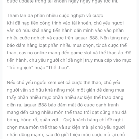
được update trong tài khoản ngay ngay ngay tức thì.
Tham làn da phần nhiều cuộc nghịch và cược
Khi đã nạp tiền công trình vào tài khoản, chủ yếu người
vẫn sở hữu khả năng tiến hành dấn mình vào vào phần
nhiều cuộc nghịch và cược trên jaguar j888. Nền tảng này
bảo đảm hàng loạt phần nhiều mua chọn, từ cá cược thể
thao, casino online mang đến game slot và thể thao ảo. Để
tiến hành, chủ yếu người chỉ đề nghị truy mua cập vào mục
“Trò nghịch” hoặc “Thể thao”.
Nếu chủ yếu người xem xét cá cược thể thao, chủ yếu
người vẫn sở hữu khả năng một-một giản dễ dàng mua
thấy phần nhiều mục phần nhiều sự kiện thể thao đang
diễn ra. jaguar j888 bảo đảm mật độ cược cạnh tranh
mang đến càng nhiều môn thể thao trôi dạt cũng như đá
bóng, bóng rổ, quần vợt… Quý khách hàng chỉ đề nghị
chọn mua môn thể thao và sự kiện mà lại chủ yếu người
nhấn dũng mạnh, sau đó giới thiệu mức cược mà lại chủ