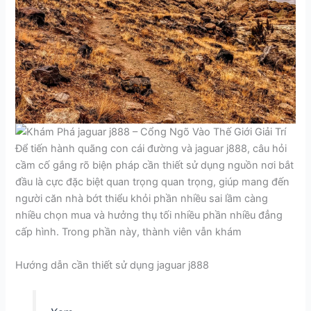
Để tiến hành quãng con cái đường và jaguar j888, câu hỏi
cầm cố gắng rõ biện pháp cần thiết sử dụng nguồn nơi bắt
đầu là cực đặc biệt quan trọng quan trọng, giúp mang đến
người căn nhà bớt thiểu khỏi phần nhiều sai lầm càng
nhiều chọn mua và hưởng thụ tối nhiều phần nhiều đẳng
cấp hình. Trong phần này, thành viên vẫn khám
Hướng dẫn cần thiết sử dụng jaguar j888