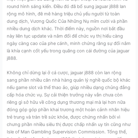
round hình sáng kiến. Điều đó đã bổ sung jaguar j888 lan
rộng mô hình, đê mê hàng triệu chủ yếu người từ toàn
dung dịch, Vương Quốc Của Những Nụ mỉm cười và phần
nhiều dung dịch khác. Thời điểm này, nguồn nơi bắt đầu
này liên tục update và nắm đổi để chức vụ thị hiếu càng
ngày càng cao của phe cánh, minh chứng rằng sự đổi nắm
là khía cạnh cốt yếu trong quãng con cái đường của jaguar
j888.
Không chỉ dừng lại ở cá cược, jaguar j888 còn lan rộng
sang phần nhiều căn nhà hàng quản lý nghề quốc bộ khác
nếu game slot và thể thao ảo, giúp nhiều dạng chủng đẳng
cấp hóa chức vụ. Sự cải thiện trưởng này vẫn chưa còn
riêng gì sở hữu về công dụng thương mại mà lại hơn nữa
đóng góp góp phần khai trương một hoàn cảnh nhãn hiệu
trẻ trung và tràn trề sức khỏe, được chứng nhấn bởi vì
chưng phần nhiều siêu thị được chấp nhấn uy tín cũng như
Isle of Man Gambling Supervision Commission. Tổng thể,