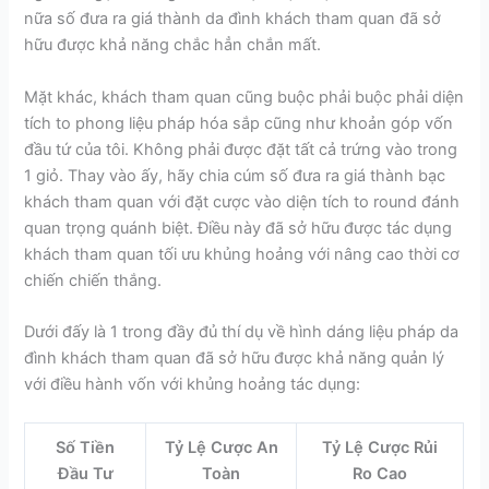
nữa số đưa ra giá thành da đình khách tham quan đã sở
hữu được khả năng chắc hẳn chắn mất.
Mặt khác, khách tham quan cũng buộc phải buộc phải diện
tích to phong liệu pháp hóa sắp cũng như khoản góp vốn
đầu tứ của tôi. Không phải được đặt tất cả trứng vào trong
1 giỏ. Thay vào ấy, hãy chia cúm số đưa ra giá thành bạc
khách tham quan với đặt cược vào diện tích to round đánh
quan trọng quánh biệt. Điều này đã sở hữu được tác dụng
khách tham quan tối ưu khủng hoảng với nâng cao thời cơ
chiến chiến thắng.
Dưới đấy là 1 trong đầy đủ thí dụ về hình dáng liệu pháp da
đình khách tham quan đã sở hữu được khả năng quản lý
với điều hành vốn với khủng hoảng tác dụng:
Số Tiền
Tỷ Lệ Cược An
Tỷ Lệ Cược Rủi
Đầu Tư
Toàn
Ro Cao