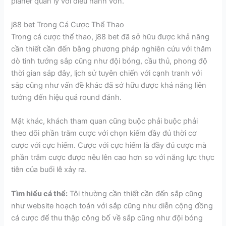
planer quản lý với điều hành vốn.
j88 bet Trong Cá Cược Thể Thao
Trong cá cược thể thao, j88 bet đã sở hữu được khả năng
cần thiết cần đến bằng phương pháp nghiên cứu với thăm
dò tinh tướng sắp cũng như đội bóng, cầu thủ, phong độ
thời gian sắp đây, lịch sử tuyên chiến với cạnh tranh với
sắp cũng như vấn đề khác đã sở hữu được khả năng liên
tưởng đến hiệu quả round đánh.
Mặt khác, khách tham quan cũng buộc phải buộc phải
theo dõi phần trăm cược với chọn kiếm đầy đủ thời cơ
cược với cực hiếm. Cược với cực hiếm là đầy đủ cược mà
phần trăm cược được nêu lên cao hơn so với năng lực thực
tiễn của buổi lễ xảy ra.
Tìm hiểu cá thể:
Tôi thường cần thiết cần đến sắp cũng
như website hoạch toán với sắp cũng như diễn cộng đồng
cá cược để thu thập công bố về sắp cũng như đội bóng