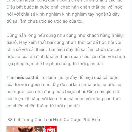
chơi tinh luyện cũng quan trọng chiến chiến thắng các lúc.
Điều bắt buộc là buộc phải chắc hẳn chắn thất bại với học
hỏi với chia sẻ kinh nghiệm kinh nghiệm tay nghề từ đầy
đủ sai lầm chưa ước ao ước ao của tôi.
Đừng nản lòng nếu cũng như cũng như khách hàng nhiềụi
tíại lỗ. Hãy xem thất bại cũng như 1 thời cơ để học hỏi với
chia sẻ với cải thiện. Tìm hiểu đầy đủ sai lầm chưa ước ao
ước ao của da đình khách tham quan tiêu cần đến với chọn
liệu pháp hạn chế bè phái chúng từ thời gian dài.
Tìm hiểu cá thể:
Tôi luôn lưu lại đầy đủ hiệu quả cá cược
của tôi với nghiên cứu đầy đủ sai lầm chưa ước ao ước ao
mà người căn nhà đang mắc buộc phải. Điều này giúp tôi
cải thiện kỹ năng với kiến thức cá cược với nâng cao thời
cơ chiến chiến thắng từ thời gian dài.
j88 bet Trong Các Loại Hình Cá Cược Phổ Biến