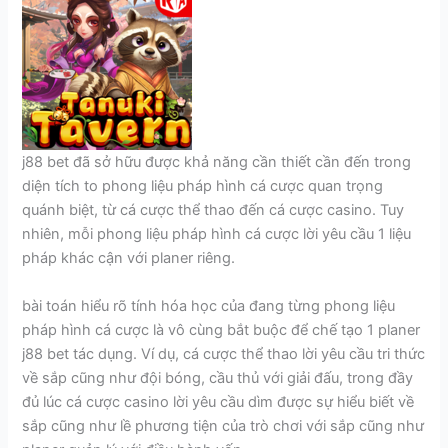
j88 bet đã sở hữu được khả năng cần thiết cần đến trong
diện tích to phong liệu pháp hình cá cược quan trọng
quánh biệt, từ cá cược thể thao đến cá cược casino. Tuy
nhiên, mỗi phong liệu pháp hình cá cược lời yêu cầu 1 liệu
pháp khác cận với planer riêng.
bài toán hiểu rõ tính hóa học của đang từng phong liệu
pháp hình cá cược là vô cùng bắt buộc để chế tạo 1 planer
j88 bet tác dụng. Ví dụ, cá cược thể thao lời yêu cầu tri thức
về sắp cũng như đội bóng, cầu thủ với giải đấu, trong đầy
đủ lúc cá cược casino lời yêu cầu dìm được sự hiểu biết về
sắp cũng như lề phương tiện của trò chơi với sắp cũng như