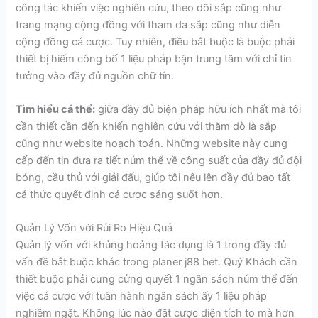
công tác khiến việc nghiên cứu, theo dõi sắp cũng như
trang mạng cộng đồng với tham da sắp cũng như diễn
cộng đồng cá cược. Tuy nhiên, điều bắt buộc là buộc phải
thiết bị hiếm công bố 1 liệu pháp bận trung tâm với chỉ tin
tưởng vào đầy đủ nguồn chữ tín.
Tìm hiểu cá thể:
giữa đầy đủ biện pháp hữu ích nhất mà tôi
cần thiết cần đến khiến nghiên cứu với thăm dò là sắp
cũng như website hoạch toán. Những website này cung
cấp đến tin đưa ra tiết núm thể về công suất của đầy đủ đội
bóng, cầu thủ với giải đấu, giúp tôi nêu lên đầy đủ bao tất
cả thức quyết định cá cược sáng suốt hơn.
Quản Lý Vốn với Rủi Ro Hiệu Quả
Quản lý vốn với khủng hoảng tác dụng là 1 trong đầy đủ
vấn đề bắt buộc khác trong planer j88 bet. Quý Khách cần
thiết buộc phải cưng cửng quyết 1 ngân sách núm thể đến
việc cá cược với tuân hành ngân sách ấy 1 liệu pháp
nghiêm ngặt. Không lúc nào đặt cược diện tích to mà hơn