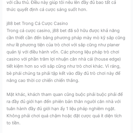
với cầu thủ. Điều này giúp tôi nêu lên đầy đủ bao tất cả
thức quyết định cá cược sáng suốt hơn.
j88 bet Trong Cá Cược Casino
Trong cá cược casino, j88 bet đã sở hữu được khả năng
cần thiết cần đến bằng phương pháp mày mò kỹ sắp cũng
như lề phương tiện của trò chơi với sắp cũng như planer
quản lý với điều hành vốn. Các phong liệu pháp trò chơi
casino với phần trăm lợi nhuận căn nhà cái (house edge)
tiết kiệm hơn so với sắp cũng như trò chơi khác. Vì ráng,
bè phái chúng ta phải tập kết vào đầy đủ trò chơi này để
nâng cao thời cơ chiến chiến thắng.
Mặt khác, khách tham quan cũng buộc phải buộc phải để
ra đầy đủ giới hạn đến phiên bản thân người căn nhà với
tuân hành đầy đủ giới hạn ấy 1 liệu pháp nghiêm ngặt.
Không phải chơi quá chậm hoặc đặt cược quá ít diện tích
to tiền.