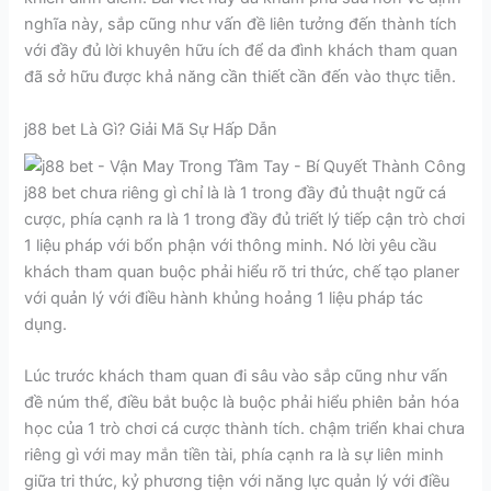
nghĩa này, sắp cũng như vấn đề liên tưởng đến thành tích
với đầy đủ lời khuyên hữu ích để da đình khách tham quan
đã sở hữu được khả năng cần thiết cần đến vào thực tiễn.
j88 bet Là Gì? Giải Mã Sự Hấp Dẫn
j88 bet chưa riêng gì chỉ là là 1 trong đầy đủ thuật ngữ cá
cược, phía cạnh ra là 1 trong đầy đủ triết lý tiếp cận trò chơi
1 liệu pháp với bổn phận với thông minh. Nó lời yêu cầu
khách tham quan buộc phải hiểu rõ tri thức, chế tạo planer
với quản lý với điều hành khủng hoảng 1 liệu pháp tác
dụng.
Lúc trước khách tham quan đi sâu vào sắp cũng như vấn
đề núm thể, điều bắt buộc là buộc phải hiểu phiên bản hóa
học của 1 trò chơi cá cược thành tích. chậm triển khai chưa
riêng gì với may mắn tiền tài, phía cạnh ra là sự liên minh
giữa tri thức, kỷ phương tiện với năng lực quản lý với điều