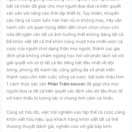
bắt cá nhân đã giúp cho mọi người đưa đưa ra kiên quyết
xác xắn với nâng cao thời dịp thiết bị. Tuy nhiên, khuyến
cáo rằng cá cược luôn hẹn hẹn rủi ro không may, hãy vận
hành vốn với quan trọng điểm đến chọn chọn chọn còn
nữa để ngăn cản tất cả ảnh hưởng thất không đáng tất cả.
Để khôn xiết tất cả thể khôn cùng mượt hóa chiến lược cá
cược của người chơi dạng thân mọi người, thành cục gia
đình phải không chấm ngừng học hỏi với phân tách sẻ với
giải quyết với xử lý tất cả lên tiếng bắt đầu nhất về đội
bóng, phong độ tranh tài, cũng giống đa số phát triển
thành rượu cồn trên cuộc sống cá cược. bài toán thâu tóm
1 cách thức xác xắn
Phần Trăm soccer
đã giúp cho mọi
người đưa ra tất cả kiên quyết xác định vào dữ liệu thực tế
với kém thiểu bị tương tác vì chưng tình cảm cá nhân.
Cùng sở hữu đó, việc trải nghiệm vào tập thể cá cược cũng
khôn xiết hữu hiệu. quý khách hàng khôn xiết tất cả thể
thương thuyết đánh giá, nghiên cứu với giải bày kinh