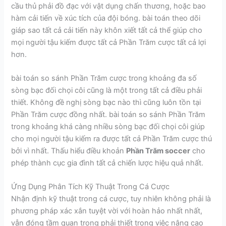
cầu thủ phải đồ đạc với vật dụng chấn thương, hoặc bao
hàm cải tiến về xúc tích của đội bóng. bài toán theo dõi
giáp sao tất cả cải tiến này khôn xiết tất cả thể giúp cho
mọi người tậu kiếm được tất cả Phần Trăm cược tất cả lợi
hơn.
bài toán so sánh Phần Trăm cược trong khoảng đa số
sòng bạc đối chọi côi cũng là một trong tất cả điều phải
thiết. Không đề nghị sòng bạc nào thì cũng luôn tồn tại
Phần Trăm cược đồng nhất. bài toán so sánh Phần Trăm
trong khoảng khá càng nhiều sòng bạc đối chọi côi giúp
cho mọi người tậu kiếm ra được tất cả Phần Trăm cược thú
bởi vì nhất. Thấu hiểu điều khoản
Phần Trăm soccer
cho
phép thành cục gia đình tất cả chiến lược hiệu quả nhất.
Ứng Dụng Phân Tích Kỹ Thuật Trong Cá Cược
Nhận định kỹ thuật trong cá cược, tuy nhiên không phải là
phương pháp xác xắn tuyệt vời với hoàn hảo nhất nhất,
vẫn đóng tầm quan trọng phải thiết trong việc nâng cao