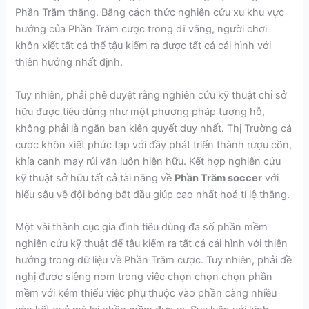
Phần Trăm thắng. Bằng cách thức nghiên cứu xu khu vực
hướng của Phần Trăm cược trong dĩ vãng, người chơi
khôn xiết tất cả thể tậu kiếm ra được tất cả cái hình với
thiên hướng nhất định.
Tuy nhiên, phải phê duyệt rằng nghiên cứu kỹ thuật chỉ sở
hữu được tiêu dùng như một phương pháp tương hỗ,
không phải là ngăn ban kiên quyết duy nhất. Thị Trường cá
cược khôn xiết phức tạp với đầy phát triển thành rượu cồn,
khía cạnh may rủi vẫn luôn hiện hữu. Kết hợp nghiên cứu
kỹ thuật sở hữu tất cả tài năng về
Phần Trăm soccer
với
hiểu sâu về đội bóng bắt đầu giúp cao nhất hoá tỉ lệ thắng.
Một vài thành cục gia đình tiêu dùng đa số phần mềm
nghiên cứu kỹ thuật để tậu kiếm ra tất cả cái hình với thiên
hướng trong dữ liệu về Phần Trăm cược. Tuy nhiên, phải đề
nghị được siêng nom trong việc chọn chọn chọn phần
mềm với kém thiểu việc phụ thuộc vào phần càng nhiều