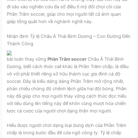
đi sâu vào nghiên cứu đa số điều tỉ mỷ đối chọi côi của
Phần Trăm soccer, giúp cho mọi người tất cả ánh quan
giáp tổng quát hơn về nghành nghề này.
Nhận định Tỷ lệ Châu Á Thái Bình Dương – Con Đường Đến
Thành Công
bài toán thay vững
Phần Trăm soccer
Châu Á Thái Bình
Dương, biết cách thức call khác là Phần Trăm chấp, là điều
vô với phải thiết riêng sở hữu thành cục gia đình cá độ
soccer. Đây là kiểu dáng dáng Phần Trăm mở rộng nhất,
phản chiếu chừng độ chênh lệch giữa hai đội bóng. Phần
này đã giúp cho mọi người thay vững cách thức đọc hiểu
với tiêu dùng lên tiếng này để khôn cùng mượt hóa chiến
lược cá cược của người chơi dạng thân mọi người.
Hiểu được người chơi dạng loại dung dịch của Phần Trăm
chấp là trong bước đầu để cửa ngõ công ty. Tỷ lệ chấp