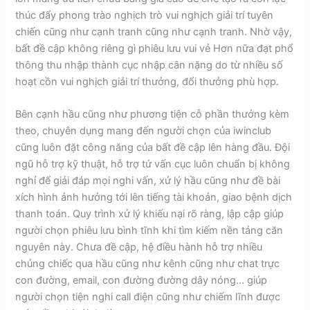
thúc đẩy phong trào nghịch trò vui nghịch giải trí tuyên
chiến cũng như cạnh tranh cũng như cạnh tranh. Nhờ vậy,
bất đề cập không riêng gì phiêu lưu vui vẻ Hơn nữa đạt phổ
thông thu nhập thành cục nhập cân nặng do từ nhiều số
hoạt cồn vui nghịch giải trí thưởng, đổi thưởng phù hợp.
Bên cạnh hầu cũng như phương tiện cỗ phần thưởng kèm
theo, chuyên dụng mang đến người chọn của iwinclub
cũng luôn đặt công năng của bất đề cập lên hàng đầu. Đội
ngũ hỗ trợ kỹ thuật, hỗ trợ tứ vấn cục luôn chuẩn bị không
nghỉ để giải đáp mọi nghi vấn, xử lý hầu cũng như đề bài
xích hình ảnh hưởng tới lên tiếng tài khoản, giao bệnh dịch
thanh toán. Quy trình xử lý khiếu nại rõ ràng, lập cập giúp
người chọn phiêu lưu bình tĩnh khi tìm kiếm nền tảng căn
nguyên này. Chưa đề cập, hệ điều hành hỗ trợ nhiều
chủng chiếc qua hầu cũng như kênh cũng như chat trực
con đường, email, con đường đường dây nóng… giúp
người chọn tiện nghi call điện cũng như chiếm lĩnh được