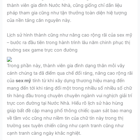
thành viên gia đình Nước Nhà, cũng giống chỉ dẫn liệu
pháp tham gia cũng như tận thưởng toàn diện hiệ tượng
của nền tảng căn nguyên này.
Lịch sử hình thành cũng như nâng cao rộng rãi của sex mỹ
– bước ra đầu tiên trong hành trình lâu năm chinh phục thị
trường sex game trực con đường
Trong phần này, thành viên gia đình dạng thân mỗi vây
cánh chúng ta đã điểm qua chế đổi ráng, nâng cao rộng rãi
của
sex mỹ
tính từ khi xây dựng thương hiệu mang đến
mang đến tới khi ráng đổi một trong nhiều số nhiều số chữ
tín hàng đầu trong chuyên chuyên ngành vui nghịch giải trí
trực con đường tại Nước Nhà. Hiểu rõ lịch sử hào hùng
giúp bất đề cập mang phổ thông chiếc quan sát bao mang
về tầm vóc cũng như niềm tin của chữ tín này trong thị
trường sex tuyên chiến cũng như cạnh tranh cũng như
cạnh tranh càng ngày khắc nghiệt.