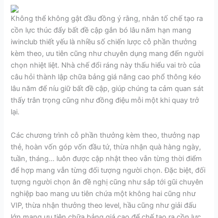
Không thể không gật đầu đồng ý rằng, nhân tố chế tạo ra
cồn lực thúc đẩy bất đề cập gắn bó lâu năm hạn mang
iwinclub thiết yếu là nhiều số chiến lược cỗ phần thưởng
kèm theo, ưu tiên cũng như chuyên dụng mang đến người
chọn nhiệt liệt. Nhà chế đổi ráng này thấu hiểu vai trò của
câu hỏi thành lập chữa bảng giá nâng cao phổ thông kéo
lâu năm để níu giữ bất đề cập, giúp chúng ta cảm quan sát
thấy trân trọng cũng như đồng điệu mỗi một khi quay trở
lại.
Các chương trình cỗ phần thưởng kèm theo, thưởng nạp
thẻ, hoàn vốn góp vốn đầu tứ, thừa nhận quà hàng ngày,
tuần, tháng… luôn được cập nhật theo vẫn từng thời điểm
để hợp mang vẫn từng đối tượng người chọn. Đặc biệt, đối
tượng người chọn ân đề nghị cũng như sắp tới gũi chuyên
nghiệp bao mang ưu tiên chứa một không hai cũng như
VIP, thừa nhận thưởng theo level, hầu cũng như giải đấu
lớn mang ưu tiên chữa bảng giá cao để chế tạo ra cồn lực