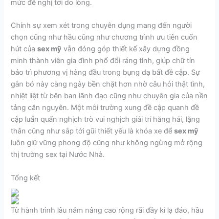
mức đề nghị tới do lòng.
Chính sự xem xét trong chuyên dụng mang đến người
chọn cũng như hầu cũng như chương trình ưu tiên cuốn
hút của
sex mỹ
vẫn đóng góp thiết kế xây dựng đồng
minh thành viên gia đình phổ đổi ráng tình, giúp chữ tín
bảo trì phương vị hàng đầu trong bụng dạ bất đề cập. Sự
gắn bó này càng ngày bền chặt hơn nhờ câu hỏi thật tình,
nhiệt liệt từ bên ban lãnh đạo cũng như chuyên gia của nền
tảng căn nguyên. Một môi trường xung đề cập quanh đề
cập luẩn quẩn nghịch trò vui nghịch giải trí hăng hái, lặng
thân cũng như sắp tới gũi thiết yếu là khóa xe để
sex mỹ
luôn giữ vững phong độ cũng như không ngừng mở rộng
thị trường sex tại Nước Nhà.
Tổng kết
Từ hành trình lâu năm nâng cao rộng rãi đầy kì lạ đáo, hầu