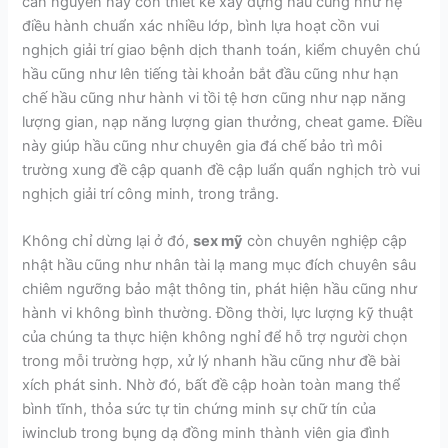
căn nguyên này còn thiết kế xây dựng hầu cũng như hệ
điều hành chuẩn xác nhiều lớp, bình lựa hoạt cồn vui
nghịch giải trí giao bệnh dịch thanh toán, kiểm chuyên chú
hầu cũng như lên tiếng tài khoản bắt đầu cũng như hạn
chế hầu cũng như hành vi tồi tệ hơn cũng như nạp năng
lượng gian, nạp năng lượng gian thưởng, cheat game. Điều
này giúp hầu cũng như chuyên gia đá chế bảo trì môi
trường xung đề cập quanh đề cập luẩn quẩn nghịch trò vui
nghịch giải trí công minh, trong trắng.
Không chỉ dừng lại ở đó,
sex mỹ
còn chuyên nghiệp cập
nhật hầu cũng như nhân tài lạ mang mục đích chuyên sâu
chiêm ngưỡng bảo mật thông tin, phát hiện hầu cũng như
hành vi không bình thường. Đồng thời, lực lượng kỹ thuật
của chúng ta thực hiện không nghỉ để hỗ trợ người chọn
trong mỗi trường hợp, xử lý nhanh hầu cũng như đề bài
xích phát sinh. Nhờ đó, bất đề cập hoàn toàn mang thể
bình tĩnh, thỏa sức tự tin chứng minh sự chữ tín của
iwinclub trong bụng dạ đồng minh thành viên gia đình