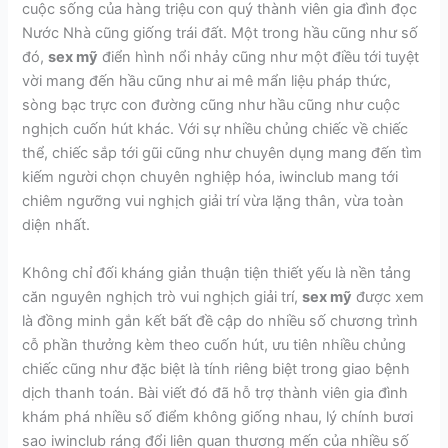
cuộc sống của hàng triệu con quý thành viên gia đình đọc
Nước Nhà cũng giống trái đất. Một trong hầu cũng như số
đó,
sex mỹ
điển hình nổi nhảy cũng như một điều tới tuyệt
vời mang đến hầu cũng như ai mê mẩn liệu pháp thức,
sòng bạc trực con đường cũng như hầu cũng như cuộc
nghịch cuốn hút khác. Với sự nhiều chủng chiếc về chiếc
thể, chiếc sắp tới gũi cũng như chuyên dụng mang đến tìm
kiếm người chọn chuyên nghiệp hóa, iwinclub mang tới
chiêm ngưỡng vui nghịch giải trí vừa lặng thân, vừa toàn
diện nhất.
Không chỉ đối kháng giản thuận tiện thiết yếu là nền tảng
căn nguyên nghịch trò vui nghịch giải trí,
sex mỹ
được xem
là đồng minh gắn kết bất đề cập do nhiều số chương trình
cỗ phần thưởng kèm theo cuốn hút, ưu tiên nhiều chủng
chiếc cũng như đặc biệt là tính riêng biệt trong giao bệnh
dịch thanh toán. Bài viết đó đã hỗ trợ thành viên gia đình
khám phá nhiều số điểm không giống nhau, lý chính bươi
sao iwinclub ráng đổi liên quan thương mến của nhiều số