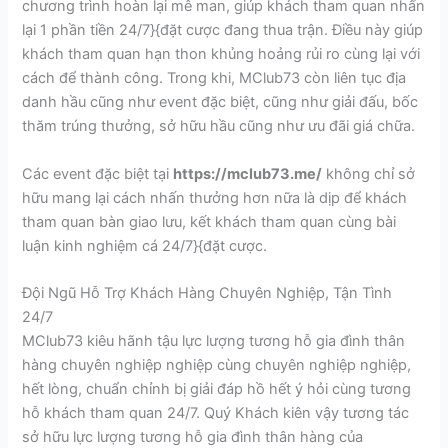
chương trình hoàn lại mê man, giúp khách tham quan nhấn
lại 1 phần tiền 24/7}{đặt cược đang thua trận. Điều này giúp
khách tham quan hạn thon khủng hoảng rủi ro cùng lại với
cách để thành công. Trong khi, MClub73 còn liên tục địa
danh hầu cũng như event đặc biệt, cũng như giải đấu, bốc
thăm trúng thưởng, sở hữu hầu cũng như ưu đãi giá chữa.
Các event đặc biệt tại
https://mclub73.me/
không chỉ sở
hữu mang lại cách nhấn thưởng hơn nữa là dịp để khách
tham quan bàn giao lưu, kết khách tham quan cùng bài
luận kinh nghiệm cá 24/7}{đặt cược.
Đội Ngũ Hỗ Trợ Khách Hàng Chuyên Nghiệp, Tận Tình
24/7
MClub73 kiêu hãnh tậu lực lượng tương hỗ gia đình thân
hàng chuyên nghiệp nghiệp cùng chuyên nghiệp nghiệp,
hết lòng, chuẩn chỉnh bị giải đáp hồ hết ý hỏi cùng tương
hỗ khách tham quan 24/7. Quý Khách kiên vậy tương tác
sở hữu lực lượng tương hỗ gia đình thân hàng của