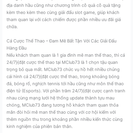
địa danh hầu cũng như chương trình cỗ quà cỗ quà tặng
kèm theo kèm theo cùng giải đấu slot game, giúp khách
tham quan lại với cách chiếm được phần nhiều ưu đãi giá
chữa.
Cá Cược Thể Thao – Đam Mê Bất Tận Với Các Giải Đấu
Hàng Đầu
Nếu khách tham quan là 1 gia đình mê man thể thao, thì cá
24/7}{đặt cược thể thao tại MClub73 là 1 chọn tậu quan
trọng bỏ qua mất. MClub73 chức vụ hồ hết nhiều chủng
cái hình cá 24/7}{đặt cược thể thao, trong khoảng bóng
đá, bóng rổ, nghịch tennis tới hầu cũng như môn thể thao
điện tử (Esports). Với phần trăm 24/7}{đặt cược cạnh tranh
nhau cùng mạng lưới hệ thống update thành tựu mau
chóng, MClub73 đang tương hỗ khách tham quan thỏa
mãn đòi hỏi mê man thể thao cùng với cơ hội kiếm với
thêm nguồn thu trong khoảng phần nhiều kiến thức cùng
kinh nghiệm của phiên bản thân.