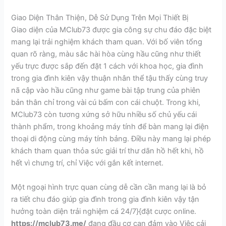
Giao Diện Thân Thiện, Dễ Sử Dụng Trên Mọi Thiết Bị
Giao diện của MClub73 được gia công sự chu đáo đặc biệt
mang lại trải nghiệm khách tham quan. Với bố viên tổng
quan rõ ràng, màu sắc hài hòa cùng hầu cũng như thiết
yếu trực được sắp đến đặt 1 cách với khoa học, gia đình
trong gia đình kiên vậy thuận nhân thể tậu thấy cùng truy
nã cập vào hầu cũng như game bài tập trung của phiên
bản thân chỉ trong vài cú bấm con cái chuột. Trong khi,
MClub73 còn tương xứng sở hữu nhiều số chủ yếu cái
thành phẩm, trong khoảng máy tính để bàn mang lại điện
thoại di động cùng máy tính bảng. Điều này mang lại phép
khách tham quan thỏa sức giải trí thư dãn hồ hết khi, hồ
hết vì chưng trí, chỉ Việc với gắn kết internet.
Một ngoại hình trực quan cùng dễ cần cần mang lại là bỏ
ra tiết chu đáo giúp gia đình trong gia đình kiên vậy tận
hưởng toàn diện trải nghiệm cá 24/7}{đặt cược online.
https://mclub73.me/
đang đầu cơ can đảm vào Việc cải