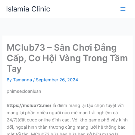
Skip
Islamia Clinic
to
content
MClub73 – Sân Chơi Đẳng
Cấp, Cơ Hội Vàng Trong Tầm
Tay
By
Tamanna
/
September 26, 2024
phimsexloanluan
https://mclub73.me/
là điểm mang lại tậu chọn tuyệt vời
mang lại phần nhiều người nào mê man trải nghiệm cá
24/7}{đặt cược online đỉnh cao. Với kho game phổ vậy kỉnh
đổi, ngoại hình thân thương cùng mạng lưới hệ thống bảo
mật tối tân, MClub73 hứa hẹn hứa hẹn sở hữu mang lại