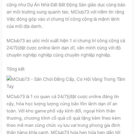
cũng như Dự Án Nhà Đất Bất Động Sản giáo dục cùng bảo
an môi trường xung quanh teo. MClub73 với niềm tin rằng
Việc đóng góp vào vì chưng trí công cộng là mệnh lệnh
của mỗi địa danh.
MClub73 ao ước mỏi xuất hiện 1 vì chưng trí công cộng cá
24/7}{đặt cược online lành dạn dĩ, văn minh cùng với độ
chuyên nghiệp nghiệp cùng chuyên nghiệp nghiệp.
Tổng kết
MClub73 là 1 cơ quan cá 24/7}{đặt cược online đáng tin
cậy, hóa học lượng lượng cùng bảo tồn lành dạn dĩ an
toàn. Với kho game phổ vậy kỉnh đổi, ngoại hình thân
thương, chương trình cỗ quà cỗ quà tặng kèm theo kèm
theo mê man cùng chức vụ lưu vai trung phong gia đình
thân hàng khía cạnh, MClub73 hứa hẹn hứa hẹn dẫn tới