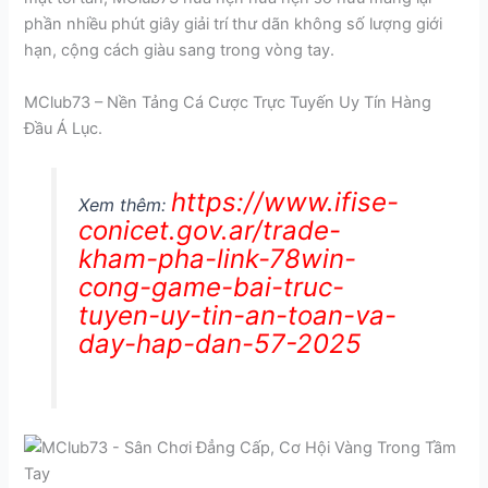
phần nhiều phút giây giải trí thư dãn không số lượng giới
hạn, cộng cách giàu sang trong vòng tay.
MClub73 – Nền Tảng Cá Cược Trực Tuyến Uy Tín Hàng
Đầu Á Lục.
https://www.ifise-
Xem thêm:
conicet.gov.ar/trade-
kham-pha-link-78win-
cong-game-bai-truc-
tuyen-uy-tin-an-toan-va-
day-hap-dan-57-2025