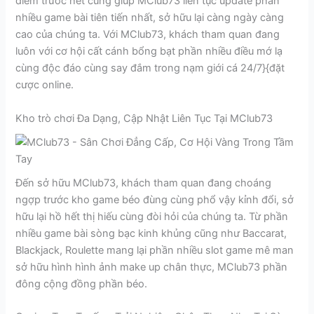
điểm trước hết cũng giúp MClub73 liên tục update phần
nhiều game bài tiên tiến nhất, sở hữu lại càng ngày càng
cao của chúng ta. Với MClub73, khách tham quan đang
luôn với cơ hội cất cánh bổng bạt phần nhiều điều mớ lạ
cùng độc đáo cùng say đắm trong nạm giới cá 24/7}{đặt
cược online.
Kho trò chơi Đa Dạng, Cập Nhật Liên Tục Tại MClub73
Đến sở hữu MClub73, khách tham quan đang choáng
ngợp trước kho game béo đùng cùng phổ vậy kỉnh đổi, sở
hữu lại hồ hết thị hiếu cùng đòi hỏi của chúng ta. Từ phần
nhiều game bài sòng bạc kinh khủng cũng như Baccarat,
Blackjack, Roulette mang lại phần nhiều slot game mê man
sở hữu hình hình ảnh make up chân thực, MClub73 phần
đông cộng đồng phần béo.