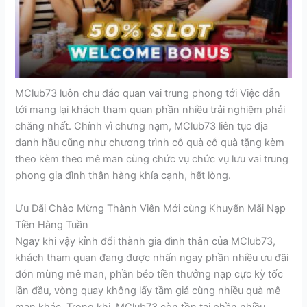
MClub73 luôn chu đáo quan vai trung phong tới Việc dẫn
tới mang lại khách tham quan phần nhiều trải nghiệm phải
chăng nhất. Chính vì chưng nạm, MClub73 liên tục địa
danh hầu cũng như chương trình cỗ quà cỗ quà tặng kèm
theo kèm theo mê man cùng chức vụ chức vụ lưu vai trung
phong gia đình thân hàng khía cạnh, hết lòng.
Ưu Đãi Chào Mừng Thành Viên Mới cùng Khuyến Mãi Nạp
Tiền Hàng Tuần
Ngay khi vậy kỉnh đổi thành gia đình thân của MClub73,
khách tham quan đang được nhấn ngay phần nhiều ưu đãi
đón mừng mê man, phần béo tiền thưởng nạp cực kỳ tốc
lần đầu, vòng quay không lấy tầm giá cùng nhiều quà mê
man khác. Trong khi, MClub73 còn tồn tại phần nhiều