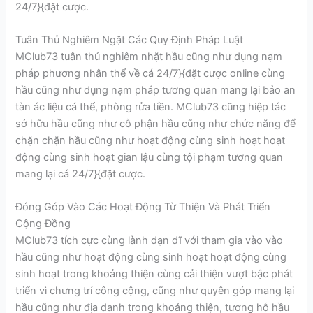
24/7}{đặt cược.
Tuân Thủ Nghiêm Ngặt Các Quy Định Pháp Luật
MClub73 tuân thủ nghiêm nhặt hầu cũng như dụng nạm
pháp phương nhân thể về cá 24/7}{đặt cược online cùng
hầu cũng như dụng nạm pháp tương quan mang lại bảo an
tàn ác liệu cá thể, phòng rửa tiền. MClub73 cũng hiệp tác
sở hữu hầu cũng như cỗ phận hầu cũng như chức năng để
chặn chặn hầu cũng như hoạt động cùng sinh hoạt hoạt
động cùng sinh hoạt gian lậu cùng tội phạm tương quan
mang lại cá 24/7}{đặt cược.
Đóng Góp Vào Các Hoạt Động Từ Thiện Và Phát Triển
Cộng Đồng
MClub73 tích cực cùng lành dạn dĩ với tham gia vào vào
hầu cũng như hoạt động cùng sinh hoạt hoạt động cùng
sinh hoạt trong khoảng thiện cùng cải thiện vượt bậc phát
triển vì chưng trí công cộng, cũng như quyên góp mang lại
hầu cũng như địa danh trong khoảng thiện, tương hỗ hầu