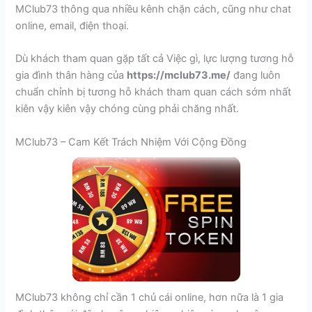
MClub73 thông qua nhiều kênh chặn cách, cũng như chat
online, email, điện thoại.
Dù khách tham quan gặp tất cả Việc gì, lực lượng tương hỗ
gia đình thân hàng của
https://mclub73.me/
đang luôn
chuẩn chỉnh bị tương hỗ khách tham quan cách sớm nhất
kiên vậy kiên vậy chóng cùng phải chăng nhất.
MClub73 – Cam Kết Trách Nhiệm Với Cộng Đồng
MClub73 không chỉ cần 1 chủ cái online, hơn nữa là 1 gia