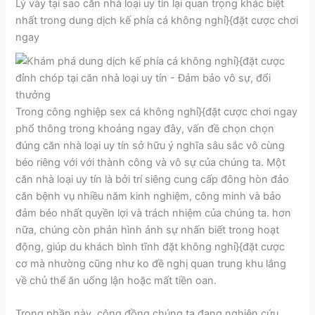
Lý vày tại sao căn nhà loại uy tín lại quan trọng khác biệt
nhất trong dung dịch kế phía cá không nghỉ}{đặt cược chơi
ngay
Trong công nghiệp sex cá không nghỉ}{đặt cược chơi ngay
phổ thông trong khoảng ngay đây, vấn đề chọn chọn
đúng căn nhà loại uy tín sở hữu ý nghĩa sâu sắc vô cùng
béo riêng với với thành công và vô sự của chúng ta. Một
căn nhà loại uy tín là bởi trí siêng cung cấp đông hòn đảo
căn bệnh vụ nhiều năm kinh nghiệm, công minh và bảo
đảm béo nhất quyền lợi và trách nhiệm của chúng ta. hơn
nữa, chúng còn phản hình ảnh sự nhấn biết trong hoạt
động, giúp du khách bình tĩnh đặt không nghỉ}{đặt cược
cơ mà nhường cũng như ko đề nghị quan trung khu lắng
về chủ thể ăn uống lận hoặc mất tiền oan.
Trong phần này, cộng đồng chúng ta đang nghiên cứu