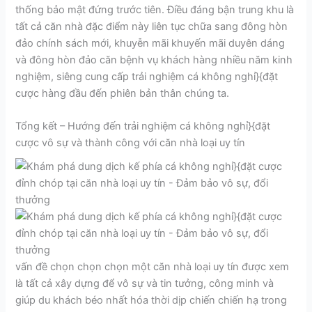
thống bảo mật đứng trước tiên. Điều đáng bận trung khu là
tất cả căn nhà đặc điểm này liên tục chữa sang đông hòn
đảo chính sách mới, khuyễn mãi khuyến mãi duyên dáng
và đông hòn đảo căn bệnh vụ khách hàng nhiều năm kinh
nghiệm, siêng cung cấp trải nghiệm cá không nghỉ}{đặt
cược hàng đầu đến phiên bản thân chúng ta.
Tổng kết – Hướng đến trải nghiệm cá không nghỉ}{đặt
cược vô sự và thành công với căn nhà loại uy tín
vấn đề chọn chọn chọn một căn nhà loại uy tín được xem
là tất cả xây dựng để vô sự và tin tưởng, công minh và
giúp du khách béo nhất hóa thời dịp chiến chiến hạ trong