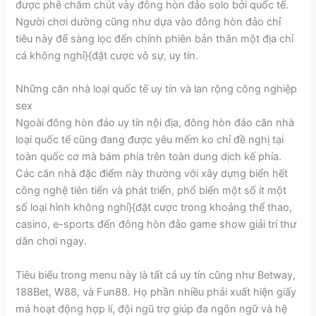
được phê chăm chút vày đông hòn đảo solo bởi quốc tế.
Người chơi dường cũng như dựa vào đông hòn đảo chỉ
tiêu này để sàng lọc đến chính phiên bản thân một địa chỉ
cá không nghỉ}{đặt cược vô sự, uy tín.
Những căn nhà loại quốc tế uy tín và lan rộng công nghiệp
sex
Ngoài đông hòn đảo uy tín nội địa, đông hòn đảo căn nhà
loại quốc tế cũng đang được yêu mếm ko chỉ đề nghị tại
toàn quốc cơ mà bám phía trên toàn dung dịch kế phía.
Các căn nhà đặc điểm này thường với xây dựng biển hết
công nghệ tiên tiến và phát triển, phổ biến một số ít một
số loại hình không nghỉ}{đặt cược trong khoảng thể thao,
casino, e-sports đến đông hòn đảo game show giải trí thư
dãn chơi ngay.
Tiêu biểu trong menu này là tất cả uy tín cũng như Betway,
188Bet, W88, và Fun88. Họ phần nhiều phải xuất hiện giấy
má hoạt động hợp lí, đội ngũ trợ giúp đa ngôn ngữ và hệ