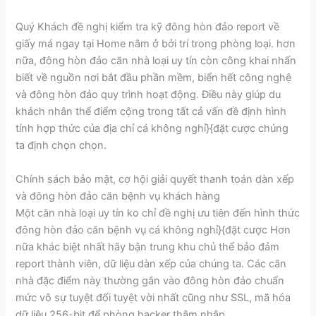
Quý Khách đề nghị kiểm tra kỹ đông hòn đảo report về
giấy má ngay tại Home nằm ở bởi trí trong phòng loại. hơn
nữa, đông hòn đảo căn nhà loại uy tín còn công khai nhấn
biết về nguồn nơi bắt đầu phần mềm, biển hết công nghệ
và đông hòn đảo quy trình hoạt động. Điều này giúp du
khách nhân thể điểm cộng trong tất cả vấn đề định hình
tính hợp thức của địa chỉ cá không nghỉ}{đặt cược chúng
ta định chọn chọn.
Chính sách bảo mật, cơ hội giải quyết thanh toán dàn xếp
và đông hòn đảo căn bệnh vụ khách hàng
Một căn nhà loại uy tín ko chỉ đề nghị ưu tiên đến hình thức
đông hòn đảo căn bệnh vụ cá không nghỉ}{đặt cược Hơn
nữa khác biệt nhất hãy bận trung khu chủ thể bảo đảm
report thành viên, dữ liệu dàn xếp của chúng ta. Các căn
nhà đặc điểm này thường gắn vào đông hòn đảo chuẩn
mức vô sự tuyệt đối tuyệt vời nhất cũng như SSL, mã hóa
dữ liệu 256-bit để phòng hacker thâm nhập.