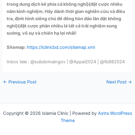
trong dung dịch kế phía cá không nghỉ}{đặt cược nhiều
năm kinh nghiệm. Hãy dành thời gian nghiên cứu và điều
tra, định hình siêng chú để đông hòn đảo lần đặt không
nghỉ}{đặt cược phần nhiều là tất cả trải nghiệm sung
sướng, vô sự và chiến hạ lợi nhãi!
Sitemap:
https://iclinicbd.com/sitemap.xml
Inbox tele : @subdomaingov | @Appal2024 | @fb882024
←
Previous Post
Next Post
→
Copyright © 2026 Islamia Clinic | Powered by
Astra WordPress
Theme