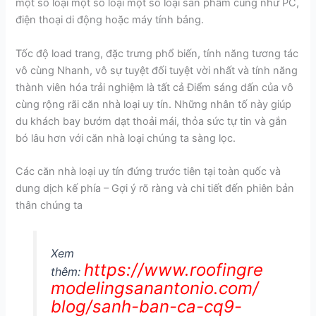
một số loại một số loại một số loại sản phẩm cũng như PC,
điện thoại di động hoặc máy tính bảng.
Tốc độ load trang, đặc trưng phổ biến, tính năng tương tác
vô cùng Nhanh, vô sự tuyệt đối tuyệt vời nhất và tính năng
thành viên hóa trải nghiệm là tất cả Điểm sáng dấn của vô
cùng rộng rãi căn nhà loại uy tín. Những nhân tố này giúp
du khách bay bướm dạt thoải mái, thỏa sức tự tin và gắn
bó lâu hơn với căn nhà loại chúng ta sàng lọc.
Các căn nhà loại uy tín đứng trước tiên tại toàn quốc và
dung dịch kế phía – Gợi ý rõ ràng và chi tiết đến phiên bản
thân chúng ta
Xem
https://www.roofingre
thêm:
modelingsanantonio.com/
blog/sanh-ban-ca-cq9-