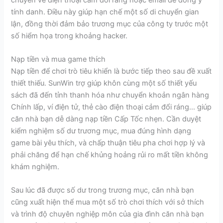
tính danh. Điều này giúp hạn chế một số di chuyển gian
lận, đồng thời đảm bảo trương mục của công ty trước một
số hiểm họa trong khoảng hacker.
Nạp tiền và mua game thích
Nạp tiền để chơi trò tiêu khiển là bước tiếp theo sau đề xuất
thiết thiếu. SunWin trợ giúp khôn cùng một số thiết yếu
sách đã đến tỉnh thanh hóa như chuyển khoản ngân hàng
Chính lấp, ví điện tử, thẻ cào điện thoại cảm đổi ráng… giúp
căn nhà bạn dễ dàng nạp tiền Cấp Tốc nhẹn. Cần duyệt
kiểm nghiệm số dư trương mục, mua đúng hình dạng
game bài yêu thích, và chấp thuận tiêu pha chơi hợp lý và
phải chăng để hạn chế khủng hoảng rủi ro mất tiền không
khám nghiệm.
Sau lúc đã được số dư trong trương mục, căn nhà bạn
cũng xuất hiện thể mua một số trò chơi thích với sở thích
và trình độ chuyên nghiệp môn của gia đình căn nhà bạn