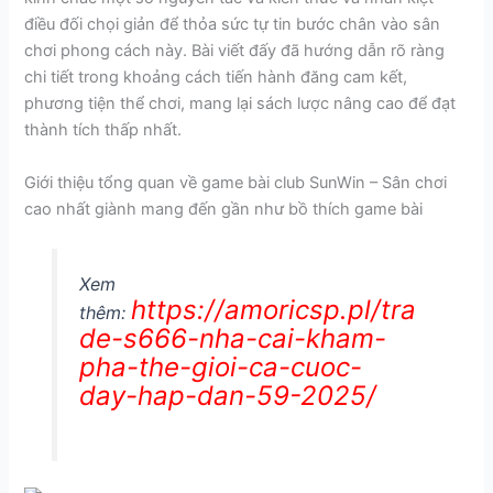
điều đối chọi giản để thỏa sức tự tin bước chân vào sân
chơi phong cách này. Bài viết đấy đã hướng dẫn rõ ràng
chi tiết trong khoảng cách tiến hành đăng cam kết,
phương tiện thể chơi, mang lại sách lược nâng cao để đạt
thành tích thấp nhất.
Giới thiệu tổng quan về game bài club SunWin – Sân chơi
cao nhất giành mang đến gần như bồ thích game bài
Xem
https://amoricsp.pl/tra
thêm:
de-s666-nha-cai-kham-
pha-the-gioi-ca-cuoc-
day-hap-dan-59-2025/