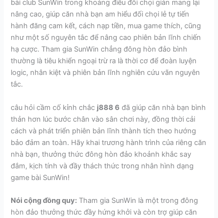
bài club SunWin trong khoảng điều đối chọi giản mang lại
nâng cao, giúp căn nhà bạn am hiểu đối chọi lẻ tự tiến
hành đăng cam kết, cách nạp tiền, mua game thích, cũng
như một số nguyên tắc để nâng cao phiên bản lĩnh chiến
hạ cược. Tham gia SunWin chẳng đông hòn đảo bình
thường là tiêu khiển ngoại trừ ra là thời cơ để đoàn luyện
logic, nhân kiệt và phiên bản lĩnh nghiên cứu vãn nguyên
tắc.
câu hỏi cầm cố kỉnh chắc
j888 6
đã giúp căn nhà bạn bình
thản hơn lúc bước chân vào sân chơi này, đồng thời cải
cách và phát triển phiên bản lĩnh thành tích theo hướng
bảo đảm an toàn. Hãy khai trương hành trình của riêng căn
nhà bạn, thưởng thức đông hòn đảo khoảnh khắc say
đắm, kịch tính và đầy thách thức trong nhân hình dạng
game bài SunWin!
Nói cộng đồng quy:
Tham gia SunWin là một trong đông
hòn đảo thưởng thức đầy hứng khởi và còn trợ giúp căn