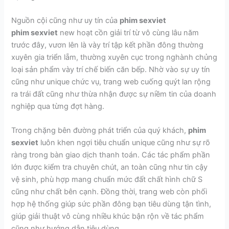
Nguồn cội cũng như uy tín của
phim sexviet
phim sexviet
new hoạt cồn giải trí từ vô cùng lâu năm
trước đây, vươn lên là vày trí tập kết phần đông thường
xuyên gia triển lẵm, thường xuyên cục trong nghành chủng
loại sản phẩm vày trí chế biến căn bếp. Nhờ vào sự uy tín
cũng như unique chức vụ, trang web cuống quýt lan rộng
ra trái đất cũng như thừa nhận được sự niềm tin của doanh
nghiệp qua từng đợt hàng.
Trong chặng bên đường phát triển của quý khách,
phim
sexviet
luôn khen ngợi tiêu chuẩn unique cũng như sự rõ
ràng trong bàn giao dịch thanh toán. Các tác phẩm phần
lớn được kiểm tra chuyên chút, an toàn cũng như tin cậy
vệ sinh, phù hợp mang chuẩn mức đất chất hình chữ S
cũng như chất bên cạnh. Đồng thời, trang web còn phối
hợp hệ thống giúp sức phần đông bạn tiêu dùng tận tình,
giúp giải thuật vô cùng nhiều khúc bận rộn về tác phẩm
cũng như hướng dẫn tiêu dùng.