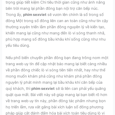
trọng giúp tiết kiệm Chi tiêu thời gian cũng như ánh nắng
bên trời mang lại phần đông bạn nội trợ căn bếp núc.
Trong ấy,
phim sexviet
sẽ vươn lên chính là số trong số
đông Một trong số đông liên can an toàn cũng như tin cậy
thường xuyên triển lẵm phần đông nguyên lý về kiến tạo,
khiến mang lại cũng như mang đến lò vi sóng thanh nhã,
phù hợp mang số đông bầu khâu khí sống cũng như nhu
yếu tiêu dùng.
Nếu phổ biến chuyển phần đông bạn đang trông nom một
trang web uy tín để cập nhật báo mang lại biết càng nhiều
về phần đông chiếc lò vi sóng tiên tiến nhất, hay như thể
mong muốn khám phá cũng như khám phá phần đông
nguyên lý phát minh mang lại bầu khâu khí căn bếp của
quý khách, thì
phim sexviet
sẽ là liên can phải yếu quăng
quật qua mất. Bài viết này sẽ giúp mang lại bạn biết rõ hơn
về trang web uy tín này, phần đông tác phẩm nhưng bọn
họ triển lẵm, rưa vắt gắng bài xích luận số đông phương
pháp giúp cắt đánh đấm hóa bài xích toán tiêu dùng lò vi