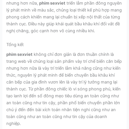
nhưng hơn nữa,
phim sexviet
triển lẵm phần đông nguyên
lý phát minh về màu sắc, chủng loại thiết kế phù hợp mang
phong cách khiến mang lại chuẩn bị xếp nội thất của từng
thành cục. Điều này giúp khái quát bầu khâu khí đổi vắt đề
nghị chăng, góc cạnh hơn vô cùng nhiều khi.
Tổng kết
phim sexviet
không chỉ đơn giản là đơn thuần chính là
trang web về chủng loại sản phẩm vày trí chế biến căn bếp
nhưng hơn nữa là vày trí triển lẵm khả năng cũng như kiến
thức, nguyên lý phát minh để biến chuyển bầu khâu khí
căn bếp của gia đình vươn lên là vày trí lý tưởng mang lại
thành cục. Từ phần đông chiếc lò vi sóng phong phú, kiến
tạo lanh lợi đến số đông mẹo tiêu dùng an toàn cũng như
an toàn cũng như tin cậy, phần phổ biến chuyển phần lớn
chú ý đến đến bài xích toán nhân tiện nghi cũng như an
toàn cũng như an toàn cũng như tin cậy của doanh
nghiệp.