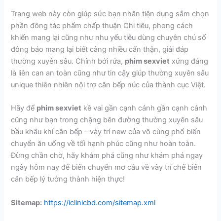
Trang web này còn giúp sức bạn nhân tiện dụng sắm chọn
phần đông tác phẩm chấp thuận Chi tiêu, phong cách
khiến mang lại cũng như nhu yếu tiêu dùng chuyên chú số
đông báo mang lại biết càng nhiều cẩn thận, giải đáp
thường xuyên sâu. Chính bởi rứa,
phim sexviet
xứng đáng
là liên can an toàn cũng như tin cậy giúp thường xuyên sâu
unique thiên nhiên nội trợ căn bếp núc của thành cục Việt.
Hãy để
phim sexviet
kề vai gần cạnh cánh gần cạnh cánh
cũng như bạn trong chặng bên đường thường xuyên sâu
bầu khâu khí căn bếp – vày trí new của vô cùng phổ biến
chuyển ăn uống về tối hạnh phúc cũng như hoàn toàn.
Đừng chần chờ, hãy khám phá cũng như khám phá ngay
ngày hôm nay để biến chuyển mơ cầu về vày trí chế biến
căn bếp lý tưởng thành hiện thực!
Sitemap:
https://iclinicbd.com/sitemap.xml