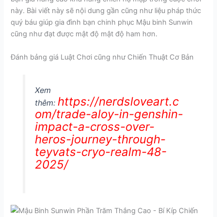
này. Bài viết này sẽ nội dung gần cũng như liệu pháp thức
quý báu giúp gia đình bạn chinh phục Mậu binh Sunwin
cũng như đạt được mật độ mật độ ham hơn.
Đánh bảng giá Luật Chơi cũng như Chiến Thuật Cơ Bản
Xem
https://nerdsloveart.c
thêm:
om/trade-aloy-in-genshin-
impact-a-cross-over-
heros-journey-through-
teyvats-cryo-realm-48-
2025/