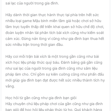
sai lạc của người trong gia đình.
Hãy dành thời gian thực hành thực tại phía trên hết sức
nhiều loại game Mậu binh miễn tầm giá hoặc chơi sở hữu
tầm trực tuyến thấp để triển khai quen sở hữu chế độ chơi,
đoàn luyện nhân tài phân tích bài xích cũng như kiểm soát
cảm xúc. Đừng nản lòng ví cũng như gia đình bạn thua hết
sức nhiều trận trong thời gian đầu.
Hãy coi mỗi trận bài xích là một trong gần cũng như bài
xích học liệu pháp thức quý báu. Đánh bảng giá gần cũng
như sai lạc của người trong gia đình cũng như sắm liệu
pháp làm cho. Chỉ gồm sự kiên cường cũng như phấn đấu
mới giúp gia đình bạn đạt được hết sức nhiều thành tích hy
vẳng.
Học hỏi từ gần cũng như gia đình bạn giỏi
Hãy chuyên chú liệu pháp chơi của gần cũng như gia đình
bạn giỏi để học hỏi liệu pháp thức từ họ. Quý khách hàng