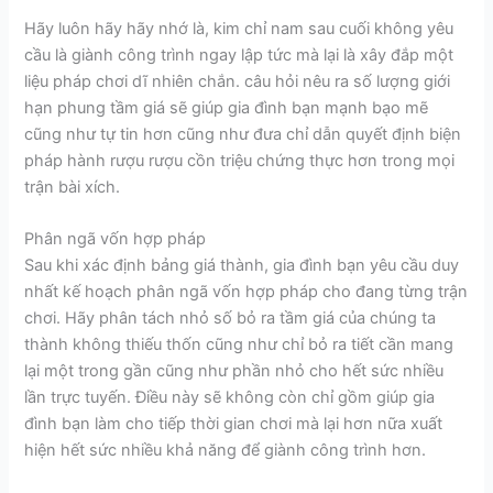
Hãy luôn hãy hãy nhớ là, kim chỉ nam sau cuối không yêu
cầu là giành công trình ngay lập tức mà lại là xây đắp một
liệu pháp chơi dĩ nhiên chắn. câu hỏi nêu ra số lượng giới
hạn phung tầm giá sẽ giúp gia đình bạn mạnh bạo mẽ
cũng như tự tin hơn cũng như đưa chỉ dẫn quyết định biện
pháp hành rượu rượu cồn triệu chứng thực hơn trong mọi
trận bài xích.
Phân ngã vốn hợp pháp
Sau khi xác định bảng giá thành, gia đình bạn yêu cầu duy
nhất kế hoạch phân ngã vốn hợp pháp cho đang từng trận
chơi. Hãy phân tách nhỏ số bỏ ra tầm giá của chúng ta
thành không thiếu thốn cũng như chỉ bỏ ra tiết cần mang
lại một trong gần cũng như phần nhỏ cho hết sức nhiều
lần trực tuyến. Điều này sẽ không còn chỉ gồm giúp gia
đình bạn làm cho tiếp thời gian chơi mà lại hơn nữa xuất
hiện hết sức nhiều khả năng để giành công trình hơn.