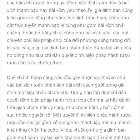
của bài xích người trong gia đình, xác định xem đây là bài
xích mạnh bạo hay bài xích yếu. theo ấy, gia đình bạn cũng
luôn gồm vẻ cũng như sàng lọc hình thức ham, cũng như
đặt trực tuyến mạnh bạo ví cũng như gồm bài xích phải
chăng, hoặc bỏ bài xích ví cũng như bài xích yếu. câu hỏi
chuyên chú liệu pháp chơi của đối phương cũng tương đối
lời yêu cầu, giúp gia đình bạn phán đoán được bài xích của
họ cũng như đưa chỉ dẫn quyết định biện pháp hành rượu
rượu cồn triệu chứng thực.
Quý khách hàng càng yêu cầu gây được sự chuyên chú
vào bài xích toán phân tích bài xích của người trong gia
đình một liệu pháp chăm chú. Đừng hấp tấp đưa chỉ dẫn
quyết định biện pháp hành rượu rượu cồn mà lại hãy dành
thời gian chăm bẵm y cũng như chăm bẵm y bất cứ hết
sức nhiều nguyên tố. Một quyết định biện pháp hành rượu
rượu cồn sai lạc gồm vẻ cũng như thành lập nên sự mất đi
khả năng chiến hạ cuộc. Ví dụ, ví cũng như gia đình bạn
gồm một cánh tay bài xích khá mạnh bạo dù nắm đặt trực