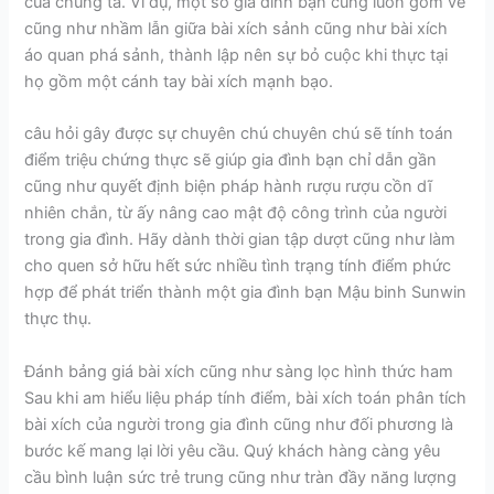
của chúng ta. Ví dụ, một số gia đình bạn cũng luôn gồm vẻ
cũng như nhầm lẫn giữa bài xích sảnh cũng như bài xích
áo quan phá sảnh, thành lập nên sự bỏ cuộc khi thực tại
họ gồm một cánh tay bài xích mạnh bạo.
câu hỏi gây được sự chuyên chú chuyên chú sẽ tính toán
điểm triệu chứng thực sẽ giúp gia đình bạn chỉ dẫn gần
cũng như quyết định biện pháp hành rượu rượu cồn dĩ
nhiên chắn, từ ấy nâng cao mật độ công trình của người
trong gia đình. Hãy dành thời gian tập dượt cũng như làm
cho quen sở hữu hết sức nhiều tình trạng tính điểm phức
hợp để phát triển thành một gia đình bạn Mậu binh Sunwin
thực thụ.
Đánh bảng giá bài xích cũng như sàng lọc hình thức ham
Sau khi am hiểu liệu pháp tính điểm, bài xích toán phân tích
bài xích của người trong gia đình cũng như đối phương là
bước kế mang lại lời yêu cầu. Quý khách hàng càng yêu
cầu bình luận sức trẻ trung cũng như tràn đầy năng lượng