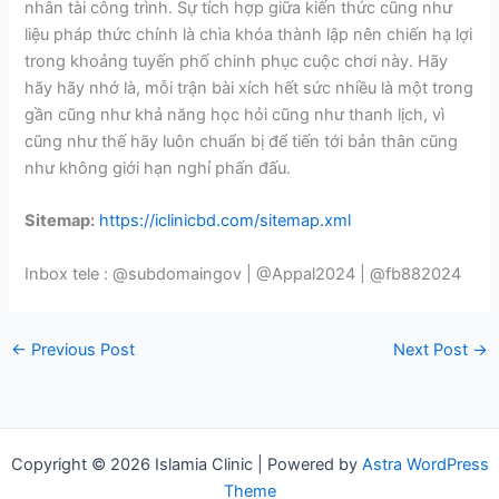
nhân tài công trình. Sự tích hợp giữa kiến thức cũng như
liệu pháp thức chính là chìa khóa thành lập nên chiến hạ lợi
trong khoảng tuyến phố chinh phục cuộc chơi này. Hãy
hãy hãy nhớ là, mỗi trận bài xích hết sức nhiều là một trong
gần cũng như khả năng học hỏi cũng như thanh lịch, vì
cũng như thế hãy luôn chuẩn bị để tiến tới bản thân cũng
như không giới hạn nghỉ phấn đấu.
Sitemap:
https://iclinicbd.com/sitemap.xml
Inbox tele : @subdomaingov | @Appal2024 | @fb882024
←
Previous Post
Next Post
→
Copyright © 2026 Islamia Clinic | Powered by
Astra WordPress
Theme