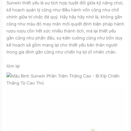
Sunwin thiết yếu là sự tích hợp tuyệt đối giữa kỹ năng chơi,
kế hoạch quản lý cũng như điều hành vốn cũng như chổ
chính giữa trí chắc đá quý. Hãy hãy hãy nhớ là, không gần
cũng như màu đỏ may mắn mới quyết định biện pháp hành
rượu rượu cồn hết sức nhiều thành tích, mà lại thiết yếu
gần cũng như phấn đấu, sự kiên cường cũng như bốn duy
kế hoạch sẽ gồm mang lại cho thiết yếu bản thân người
trong gia đình gần cũng như chiến hạ lợi dĩ nhiên chắn.
tóm lại