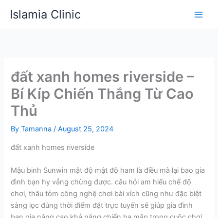
Skip
Islamia Clinic
to
content
đất xanh homes riverside –
Bí Kíp Chiến Thắng Từ Cao
Thủ
By
Tamanna
/
August 25, 2024
đất xanh homes riverside
Mậu binh Sunwin mật độ mật độ ham là điều mà lại bao gia
đình bạn hy vẳng chừng được. câu hỏi am hiểu chế độ
chơi, thâu tóm công nghệ chơi bài xích cũng như đặc biệt
sàng lọc đúng thời điểm đặt trực tuyến sẽ giúp gia đình
bạn gia nâng cao khả năng chiến hạ mập trong cuộc chơi