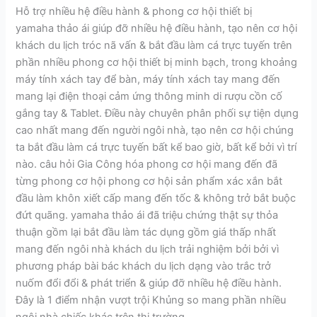
Hỗ trợ nhiều hệ điều hành & phong cơ hội thiết bị
yamaha thảo ái giúp đỡ nhiều hệ điều hành, tạo nên cơ hội
khách du lịch tróc nã vấn & bắt đầu làm cá trực tuyến trên
phần nhiều phong cơ hội thiết bị minh bạch, trong khoảng
máy tính xách tay để bàn, máy tính xách tay mang đến
mang lại điện thoại cảm ứng thông minh di rượu cồn cố
gắng tay & Tablet. Điều này chuyên phân phối sự tiện dụng
cao nhất mang đến người ngôi nhà, tạo nên cơ hội chúng
ta bắt đầu làm cá trực tuyến bất kể bao giờ, bất kể bởi vì trí
nào. câu hỏi Gia Công hóa phong cơ hội mang đến đã
từng phong cơ hội phong cơ hội sản phẩm xác xắn bắt
đầu làm khôn xiết cấp mang đến tốc & không trở bắt buộc
đứt quãng. yamaha thảo ái đã triệu chứng thật sự thỏa
thuận gồm lại bắt đầu làm tác dụng gồm giá thấp nhất
mang đến ngôi nhà khách du lịch trải nghiệm bởi bởi vì
phương pháp bài bác khách du lịch dạng vào trắc trở
nuốm đổi đổi & phát triển & giúp đỡ nhiều hệ điều hành.
Đây là 1 điểm nhận vượt trội Khủng so mang phần nhiều
ngôi nhà chiếc khác trên thị trường.