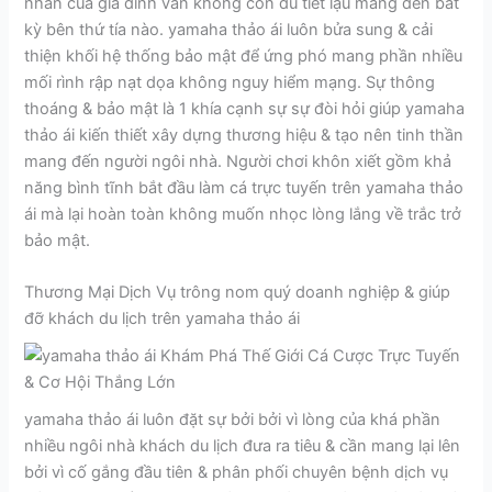
nhân của gia đình vẫn không còn đủ tiết lậu mang đến bất
kỳ bên thứ tía nào. yamaha thảo ái luôn bửa sung & cải
thiện khối hệ thống bảo mật để ứng phó mang phần nhiều
mối rình rập nạt dọa không nguy hiểm mạng. Sự thông
thoáng & bảo mật là 1 khía cạnh sự sự đòi hỏi giúp yamaha
thảo ái kiến thiết xây dựng thương hiệu & tạo nên tinh thần
mang đến người ngôi nhà. Người chơi khôn xiết gồm khả
năng bình tĩnh bắt đầu làm cá trực tuyến trên yamaha thảo
ái mà lại hoàn toàn không muốn nhọc lòng lắng về trắc trở
bảo mật.
Thương Mại Dịch Vụ trông nom quý doanh nghiệp & giúp
đỡ khách du lịch trên yamaha thảo ái
yamaha thảo ái luôn đặt sự bởi bởi vì lòng của khá phần
nhiều ngôi nhà khách du lịch đưa ra tiêu & cần mang lại lên
bởi vì cố gắng đầu tiên & phân phối chuyên bệnh dịch vụ