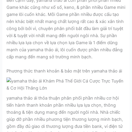
Bên cạnh đấy, yamaha thảo ái còn phân phối phần nhiều
Game khác cũng như xổ số, keno, & phần nhiều Game mini
game lôi cuốn khác. Mỗi Game phần nhiều được cấu tạo
nên khác biệt nhất mang chất lượng rất cao & xác xắn tính
công bởi bởi vì, chuyên phân phối bắt đầu làm giải trí tuyệt
vời & tuyệt vời nhất mang đến người ngôi nhà. Sự phần
nhiều lựa lựa chọn về lựa chọn lựa Game là 1 điểm dũng
mạnh của yamaha thảo ái, lôi cuốn được phần nhiều đẳng
cấp mang đến mang sở trường minh bạch.
Phương thức thanh khoản & bảo mật trên yamaha thảo ái
yamaha thảo ái thỏa thuận phân phối phần nhiều cơ hội
tiến hành thanh khoản phần nhiều lựa lựa chọn, thông
thoáng & tiện dụng mang đến người ngôi nhà. Nhà chiếc
giúp đỡ phần nhiều phương tiện thương lượng minh bạch,
gồm đầy đủ giao di thương lượng đưa tiền bank, ví điện tử