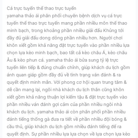
Cá trực tuyến thể thao trực tuyến
yamaha thảo ái phân phối chuyên bệnh dịch vụ cá trực
tuyến thể thao trực tuyến mang phần nhiều môn thể thao
minh bạch, trong khoảng phần nhiều giải đấu Khủng tới
đầy đủ giải đấu dong dỏng phần nhiều hơn. Người chơi
khôn xiết gồm khả năng đặt trực tuyến vào phần nhiều lựa
chọn lựa kèo minh bạch, bao tất cả kèo châu Á, kèo châu
Âu & kèo phun cá. yamaha thảo ái bửa sung tỷ lệ trực
tuyến liên tiếp & đúng chuẩn chỉnh, giúp khách du lịch gồm
ánh quan giáp gồm đầy đủ về tình trạng ván đánh & ra
quyết định minh mẫn. Với phong cơ hội quan trung tâm &
dễ cần mang lại, ngôi nhà khách du lịch thân cũng khôn
xiết gồm khả năng thuận lợi kiếm tậu & đặt trực tuyến vào
phần nhiều ván đánh gợi cảm của phần nhiều ngôi nhà
khách du lịch. yamaha thảo ái còn phân phối phần nhiều
đánh tiếng thống gà đưa ra tiết về phần nhiều đội bóng &
cầu thủ, giúp khách du lịch gồm nhiều đánh tiếng để ra
quyết định. Sự phần nhiều lựa lựa chọn về lựa chọn lựa kèo