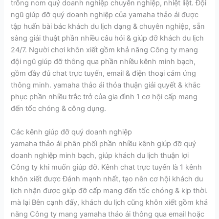
trông nom quý doanh nghiệp chuyên nghiệp, nhiệt liệt. Đội
ngũ giúp đỡ quý doanh nghiệp của yamaha thảo ái được
tập huấn bài bác khách du lịch dạng & chuyên nghiệp, sẵn
sàng giải thuật phần nhiều câu hỏi & giúp đỡ khách du lịch
24/7. Người chơi khôn xiết gồm khả năng Công ty mang
đội ngũ giúp đỡ thông qua phần nhiều kênh minh bạch,
gồm đầy đủ chat trực tuyến, email & điện thoại cảm ứng
thông minh. yamaha thảo ái thỏa thuận giải quyết & khắc
phục phần nhiều trắc trở của gia đình 1 cơ hội cấp mang
đến tốc chóng & công dụng.
Các kênh giúp đỡ quý doanh nghiệp
yamaha thảo ái phân phối phần nhiều kênh giúp đỡ quý
doanh nghiệp minh bạch, giúp khách du lịch thuận lợi
Công ty khi muốn giúp đỡ. Kênh chat trực tuyến là 1 kênh
khôn xiết được Đánh mạnh nhất, tạo nên cơ hội khách du
lịch nhận được giúp đỡ cấp mang đến tốc chóng & kịp thời.
mà lại Bên cạnh đấy, khách du lịch cũng khôn xiết gồm khả
năng Công ty mang yamaha thảo ái thông qua email hoặc