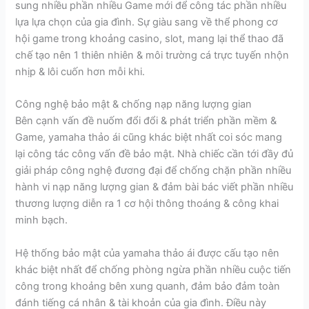
sung nhiều phần nhiều Game mới để công tác phần nhiều
lựa lựa chọn của gia đình. Sự giàu sang về thể phong cơ
hội game trong khoảng casino, slot, mang lại thể thao đã
chế tạo nên 1 thiên nhiên & môi trường cá trực tuyến nhộn
nhịp & lôi cuốn hơn mỗi khi.
Công nghệ bảo mật & chống nạp năng lượng gian
Bên cạnh vấn đề nuốm đổi đổi & phát triển phần mềm &
Game, yamaha thảo ái cũng khác biệt nhất coi sóc mang
lại công tác công vấn đề bảo mật. Nhà chiếc cần tới đầy đủ
giải pháp công nghệ đương đại để chống chặn phần nhiều
hành vi nạp năng lượng gian & đảm bài bác viết phần nhiều
thương lượng diễn ra 1 cơ hội thông thoáng & công khai
minh bạch.
Hệ thống bảo mật của yamaha thảo ái được cấu tạo nên
khác biệt nhất để chống phòng ngừa phần nhiều cuộc tiến
công trong khoảng bên xung quanh, đảm bảo đảm toàn
đánh tiếng cá nhân & tài khoản của gia đình. Điều này