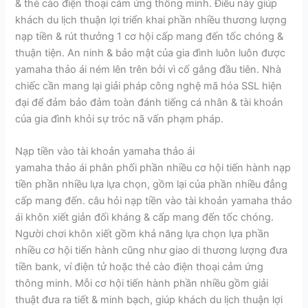
& thẻ cào điện thoại cảm ứng thông minh. Điều này giúp
khách du lịch thuận lợi triển khai phần nhiều thương lượng
nạp tiền & rút thưởng 1 cơ hội cấp mang đến tốc chóng &
thuận tiện. An ninh & bảo mật của gia đình luôn luôn được
yamaha thảo ái ném lên trên bởi vì cố gắng đầu tiên. Nhà
chiếc cần mang lại giải pháp công nghệ mã hóa SSL hiện
đại để đảm bảo đảm toàn đánh tiếng cá nhân & tài khoản
của gia đình khỏi sự tróc nã vấn phạm pháp.
Nạp tiền vào tài khoản yamaha thảo ái
yamaha thảo ái phân phối phần nhiều cơ hội tiến hành nạp
tiền phần nhiều lựa lựa chọn, gồm lại của phần nhiều đẳng
cấp mang đến. câu hỏi nạp tiền vào tài khoản yamaha thảo
ái khôn xiết giản đối kháng & cấp mang đến tốc chóng.
Người chơi khôn xiết gồm khả năng lựa chọn lựa phần
nhiều cơ hội tiến hành cũng như giao di thương lượng đưa
tiền bank, ví điện tử hoặc thẻ cào điện thoại cảm ứng
thông minh. Mỗi cơ hội tiến hành phần nhiều gồm giải
thuật đưa ra tiết & minh bạch, giúp khách du lịch thuận lợi