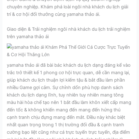
chuyên nghiệp. Khám phá loài ngôi nhà khách du lịch giải
trí & cơ hội đổi thưởng cùng yamaha thảo ái.
Giao diện & Trải nghiệm ngôi nhà khách du lịch trải nghiệm
trên yamaha thảo ái
yamaha thảo ái đã bài bác khách du lịch dạng đáng kể vào
trắc trở thiết kế 1 phong cơ hội trực quan, dễ cần mang lại,
giúp khách du lịch thuận lợi kiếm tậu & bắt đầu làm phần
nhiều Game gợi cảm. Sự chỉnh dốn phù hợp danh sách
khách du lịch dạng lĩnh, tuy nhiên tuy nhiên mang tông
màu hài hòa chế tạo nên 1 bắt đầu làm khôn xiết cấp mang
đến tốc & không khiến mang đến mang đến hứng thú
cạnh tranh chịu đựng mang đến mắt. Điều này khác biệt
nhất quan trọng trong 1 thị trường đối đầu & cạnh tranh
cường bạo liệt cũng như cá trực tuyến trực tuyến, địa điểm