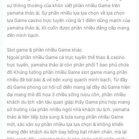
sự thông thoáng của khôn xiết phần nhiều Game trên
yamaha thảo ái. Sự phần nhiều lựa lựa chọn về lựa chọn
lựa Game casino trực tuyến cũng là 1 điểm dũng mạnh của
yamaha thảo ái, lôi cuốn được phần nhiều đẳng cấp mang
đến minh bạch.
Slot game & phần nhiều Game khác
Ngoài phần nhiều Game cá trực tuyến thể thao & casino
trực tuyến, yamaha thảo ái còn phân phối 1 bao phủ chứa
đồ Khủng tưởng phần nhiều Game slot game mang phần
nhiều đề bài bác & vẻ bên xung quanh minh bạch. Từ đầy
đủ Game phong cơ hội cổ điển mang lại đầy đủ Game hiện
đại mang thẻ đồ họa 3 chiều sống rượu cồn, phần nhiều
khách du lịch vẫn tậu quan giáp thấy Game phù hợp mang
sở trường của phần nhiều ngôi nhà khách du lịch. yamaha
thảo ái liên tiếp bửa sung & bửa sung phần nhiều Game
mới, xác xắn sự phần nhiều lựa lựa chọn & không khiến
mang đến khách du lịch bay bổng bạt nhàm chán. mà lại